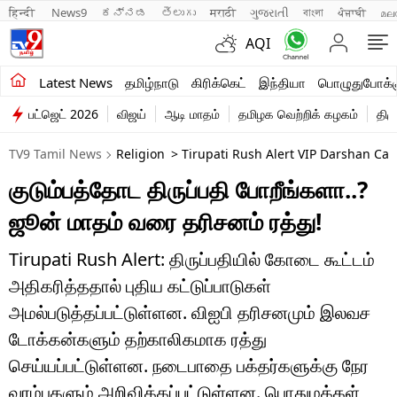
हिन्दी 
News9
ಕನ್ನಡ
తెలుగు
मराठी
ગુજરાતી
বাংলা
ਪੰਜਾਬੀ
മല
AQI
சமீபத்திய செய்திகள்
Latest News
தமிழ்நாடு
கிரிக்கெட்
இந்தியா
பொழுதுபோக்க
பட்ஜெட் 2026
விஜய்
ஆடி மாதம்
தமிழக வெற்றிக் கழகம்
திம
தமிழ்நாடு
TV9 Tamil News
Religion
> Tirupati Rush Alert VIP Darshan Can
இந்தியா
குடும்பத்தோட திருப்பதி போறீங்களா..?
உலகம்
ஜூன் மாதம் வரை தரிசனம் ரத்து!
விளையாட்டு
Tirupati Rush Alert: திருப்பதியில் கோடை கூட்டம்
பொழுதுபோக்கு
அதிகரித்ததால் புதிய கட்டுப்பாடுகள்
அமல்படுத்தப்பட்டுள்ளன. விஐபி தரிசனமும் இலவச
லைஃப்ஸ்டைல்
டோக்கன்களும் தற்காலிகமாக ரத்து
வணிகம்
செய்யப்பட்டுள்ளன. நடைபாதை பக்தர்களுக்கு நேர
வரம்புகளும் அறிவிக்கப்பட்டுள்ளன. பொதுமக்கள்