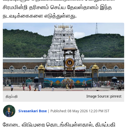
டெக்னாலஜி
சிரமமின்றி தரிசனம் செய்ய தேவஸ்தானம் இந்த
ஆன்மீகம்
நடவடிக்கைகளை எடுத்துள்ளது.
வைரல்
ஹெஃல்த்
ஷார்ட் வீடியோஸ்
வலை கதைகள்
போட்டோ கேலரி
திருப்பதி
Image Source: pinrest
Sivasankari Bose
|
Published:
08 May 2026 12:20 PM
IST
கோடை விடுமுறை தொடங்கியுள்ளதால், திருப்பதி