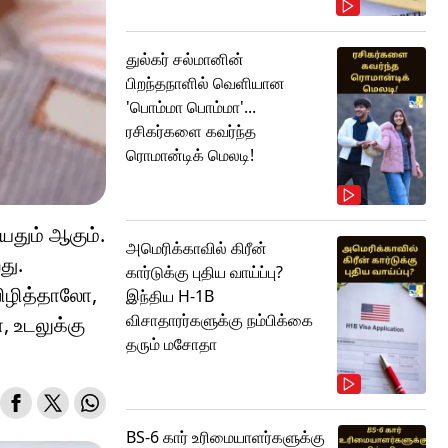
துல்கர் சல்மானின்
பிறந்தநாளில் வெளியான
'பொம்மா பொம்மா'...
ரசிகர்களை கவர்ந்த
ரொமான்டிக் மெலடி!
யதும் ஆகும்.
அமெரிக்காவில் கிரீன்
து.
கார்டுக்கு புதிய வாய்ப்பு?
விழித்தாலோ,
இந்திய H-1B
விசாதாரர்களுக்கு நம்பிக்கை
, உடலுக்கு
தரும் மசோதா
BS-6 கார் உரிமையாளர்களுக்கு