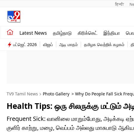
हिन्दी 
N
சமீபத்திய செய்திகள்
உலகம்
Latest News
தமிழ்நாடு
கிரிக்கெட்
இந்தியா
பொழ
தமிழ்நாடு
விளையாட்டு
பட்ஜெட் 2026
விஜய்
ஆடி மாதம்
தமிழக வெற்றிக் கழகம்
த
இந்தியா
பொழுதுபோக்கு
TV9 Tamil News
Photo Gallery
> Why Do People Fall Sick Frequ
Health Tips: ஒரு சிலருக்கு மட்டும் அ
Frequent Sick: வானிலை மாறும்போது, ​​அடிக்கடி ஏற
குளிர் காற்று, மழை, வெப்பம் அல்லது மாசுபாடு ஆக