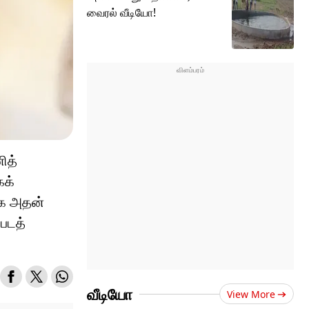
வைரல் வீடியோ!
ித்
கக்
யாக அதன்
்படத்
வீடியோ
View More