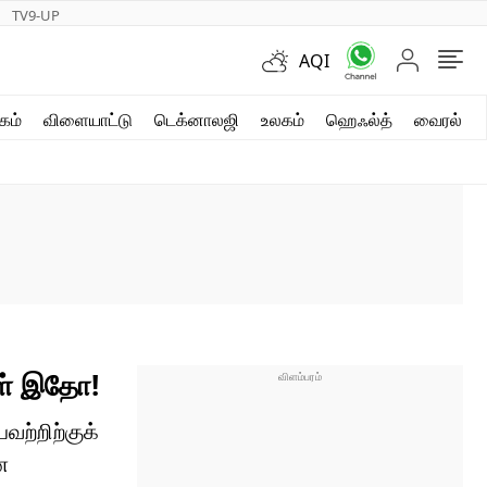
TV9-UP
AQI
ஷார்ட் வீடியோஸ்
கம்
விளையாட்டு
டெக்னாலஜி
உலகம்
ஹெஃல்த்
வைரல்
வலை கதைகள்
போட்டோ கேலரி
கள் இதோ!
வற்றிற்குக்
ன