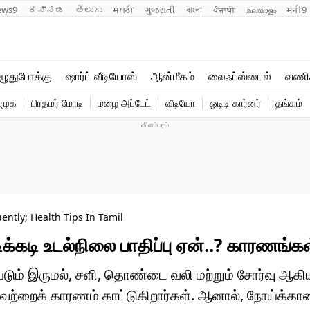
ews9
ಕನ್ನಡ
తెలుగు
मराठी
ગુજરાતી
বাংলা
ਪੰਜਾਬੀ
മലയാളം
मनी9
லைஃப்ஸ்டைல்
ஆன்மீகம்
ுதுபோக்கு
ஷார்ட் வீடியோஸ்
ஆன்மீகம்
லைஃப்ஸ்டைல்
வணி
வணிகம்
வைரல்
ிமுக
பிரதமர் மோடி
மழை அப்டேட்
வீடியோ
ஓடிடி கார்னர்
தங்கம்
டெக்னாலஜி
ஹெஃல்த்
ently; Health Tips In Tamil
டிக்கடி உடல்நிலை பாதிப்பு ஏன்..? காரணங்
்படும் இருமல், சளி, தொண்டை வலி மற்றும் சோர்வு ஆகிய
ியவற்றைக் காரணம் காட்டுகிறார்கள். ஆனால், நோய்க்கா