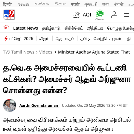
हिन्दी 
News9
ಕನ್ನಡ
తెలుగు
मराठी
ગુજરાતી
বাংলা
ਪੰਜਾਬੀ
മല
AQI
சமீபத்திய செய்திகள்
Latest News
தமிழ்நாடு
கிரிக்கெட்
இந்தியா
பொழுதுபோக்க
பட்ஜெட் 2026
விஜய்
ஆடி மாதம்
தமிழக வெற்றிக் கழகம்
திம
தமிழ்நாடு
TV9 Tamil News
Videos
> Minister Aadhav Arjuna Stated That T
இந்தியா
த.வெ.க அமைச்சரவையில் கூட்டணி
உலகம்
கட்சிகள்? அமைச்சர் ஆதவ் அர்ஜுனா
விளையாட்டு
சொன்னது என்ன?
பொழுதுபோக்கு
Aarthi Govindaraman
|
Updated On:
20 May 2026 13:30 PM
IST
லைஃப்ஸ்டைல்
அமைச்சரவை விரிவாக்கம் மற்றும் அண்மை அரசியல்
வணிகம்
நகர்வுகள் குறித்து அமைச்சர் ஆதவ் அர்ஜுனா