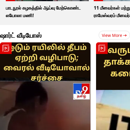
பாடநூல் கழகத்தில் ஆய்வு மேற்கொண்ட
11 மீனவர்கள் மற்று
லயோலா மணி!
ராமேஸ்வரம் மீனவர
ஷார்ட் வீடியோஸ்
View More