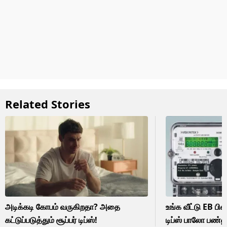
Related Stories
அடிக்கடி கோபம் வருகிறதா? அதை
உங்க வீட்டு EB பி
கட்டுப்படுத்தும் சூப்பர் டிப்ஸ்!
டிப்ஸ் பாலோ பண்ண