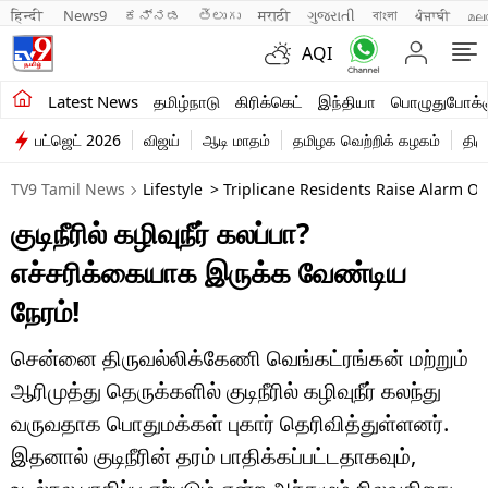
हिन्दी 
News9
ಕನ್ನಡ
తెలుగు
मराठी
ગુજરાતી
বাংলা
ਪੰਜਾਬੀ
മല
AQI
சமீபத்திய செய்திகள்
Latest News
தமிழ்நாடு
கிரிக்கெட்
இந்தியா
பொழுதுபோக்க
பட்ஜெட் 2026
விஜய்
ஆடி மாதம்
தமிழக வெற்றிக் கழகம்
திம
தமிழ்நாடு
TV9 Tamil News
Lifestyle
> Triplicane Residents Raise Alarm O
இந்தியா
குடிநீரில் கழிவுநீர் கலப்பா?
உலகம்
எச்சரிக்கையாக இருக்க வேண்டிய
விளையாட்டு
நேரம்!
பொழுதுபோக்கு
சென்னை திருவல்லிக்கேணி வெங்கட்ரங்கன் மற்றும்
ஆரிமுத்து தெருக்களில் குடிநீரில் கழிவுநீர் கலந்து
லைஃப்ஸ்டைல்
வருவதாக பொதுமக்கள் புகார் தெரிவித்துள்ளனர்.
வணிகம்
இதனால் குடிநீரின் தரம் பாதிக்கப்பட்டதாகவும்,