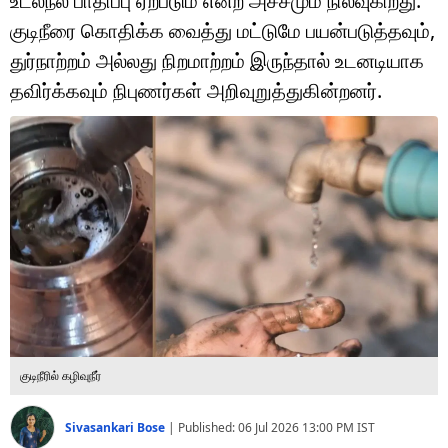
உடல்நல பாதிப்பு ஏற்படும் என்ற அச்சமும் நிலவுகிறது.
டெக்னாலஜி
குடிநீரை கொதிக்க வைத்து மட்டுமே பயன்படுத்தவும்,
ஆன்மீகம்
துர்நாற்றம் அல்லது நிறமாற்றம் இருந்தால் உடனடியாக
தவிர்க்கவும் நிபுணர்கள் அறிவுறுத்துகின்றனர்.
வைரல்
ஹெஃல்த்
ஷார்ட் வீடியோஸ்
வலை கதைகள்
போட்டோ கேலரி
குடிநீரில் கழிவுநீர்
Sivasankari Bose
|
Published:
06 Jul 2026 13:00 PM
IST