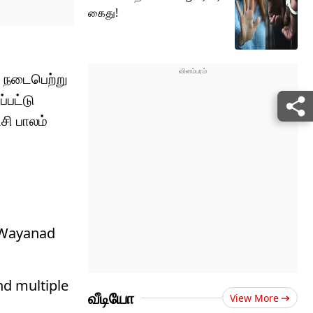
கைது!
் நடைபெற்று
பட்டு
சி பாலம்
e Wayanad
nd multiple
வீடியோ
View More