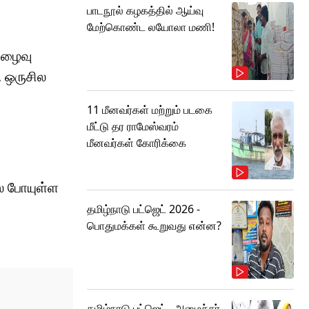
பாடநூல் கழகத்தில் ஆய்வு
மேற்கொண்ட லயோலா மணி!
ுழைவு
, ஒருசில
11 மீனவர்கள் மற்றும் படகை
மீட்டு தர ராமேஸ்வரம்
மீனவர்கள் கோரிக்கை
ல் போயுள்ள
தமிழ்நாடு பட்ஜெட் 2026 -
பொதுமக்கள் கூறுவது என்ன?
தமிழ்நாடு பட்ஜெட்.. அமைச்சர்