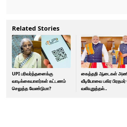
Related Stories
UPI பரிவர்த்தனைக்கு
கைத்தறி ஆடைகள் அணி
வாடிக்கையாளர்கள் கட்டணம்
வீடியோவை பகிர பிரதமர்
செலுத்த வேண்டுமா?
வலியுறுத்தல்..