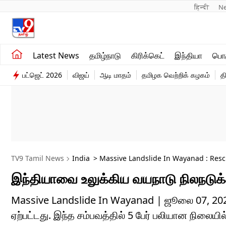
हिन्दी 
N
சமீபத்திய செய்திகள்
உலகம்
Latest News
தமிழ்நாடு
கிரிக்கெட்
இந்தியா
பொழ
தமிழ்நாடு
விளையாட்டு
பட்ஜெட் 2026
விஜய்
ஆடி மாதம்
தமிழக வெற்றிக் கழகம்
த
இந்தியா
பொழுதுபோக்கு
TV9 Tamil News
India
> Massive Landslide In Wayanad : Resc
இந்தியாவை உலுக்கிய வயநாடு நிலநடுக்க
Massive Landslide In Wayanad | ஜூலை 07, 2026 
ஏற்பட்டது. இந்த சம்பவத்தில் 5 பேர் பலியான நிலையி