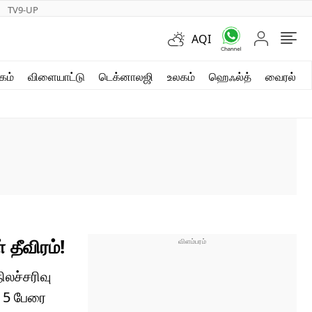
TV9-UP
AQI
ஷார்ட் வீடியோஸ்
கம்
விளையாட்டு
டெக்னாலஜி
உலகம்
ஹெஃல்த்
வைரல்
வலை கதைகள்
போட்டோ கேலரி
தீவிரம்!
லச்சரிவு
ன 5 பேரை