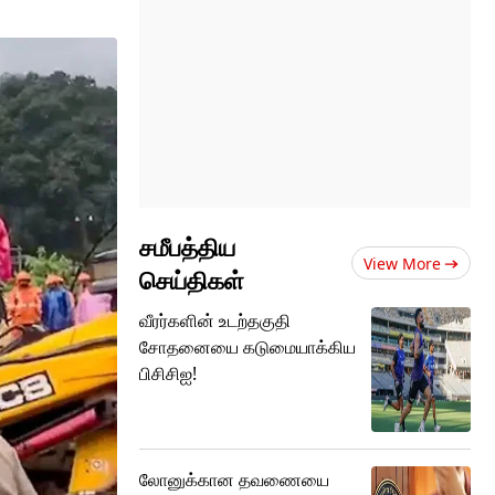
சமீபத்திய
View More
செய்திகள்
வீரர்களின் உடற்தகுதி
சோதனையை கடுமையாக்கிய
பிசிசிஐ!
லோனுக்கான தவணையை