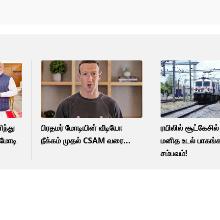
ந்து
பிரதமர் மோடியின் வீடியோ
ரயிலில் சூட்கேசில
 மோடி
நீக்கம் முதல் CSAM வரை...
மனித உடல் பாகங்கள
சம்பவம்!