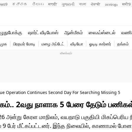
ews9
ಕನ್ನಡ
తెలుగు
मराठी
ગુજરાતી
বাংলা
ਪੰਜਾਬੀ
മലയാളം
मनी9
லைஃப்ஸ்டைல்
ஆன்மீகம்
ுதுபோக்கு
ஷார்ட் வீடியோஸ்
ஆன்மீகம்
லைஃப்ஸ்டைல்
வணி
வணிகம்
வைரல்
ிமுக
பிரதமர் மோடி
மழை அப்டேட்
வீடியோ
ஓடிடி கார்னர்
தங்கம்
டெக்னாலஜி
ஹெஃல்த்
ue Operation Continues Second Day For Searching Missing 5
ம்.. 2வது நாளாக 5 பேரை தேடும் பணிகள் 
அன்று கேரள மாநிலம், வயநாடு பகுதியி மிகப்பெரிய நி
ல் 9 பேர் மீட்கப்பட்டனர். இந்த நிலையில், காணாமல் போ