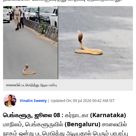
டெக்னாலஜி
ஆன்மீகம்
வைரல்
ஹெஃல்த்
ஷார்ட் வீடியோஸ்
வலை கதைகள்
சாலையில் படமெடுத்து ஆடிய பாம்பு
போட்டோ கேலரி
Vinalin Sweety
|
Updated On:
09 Jul 2026 00:42 AM
IST
பெங்களூரு, ஜூலை 08 :
கர்நாடகா
(Karnataka)
மாநிலம், பெங்களூருவில்
(Bengaluru)
சாலையில்
நாகம் ஒன்று படமெடுத்து ஆடியதால் பெரும் பரபரப்பு