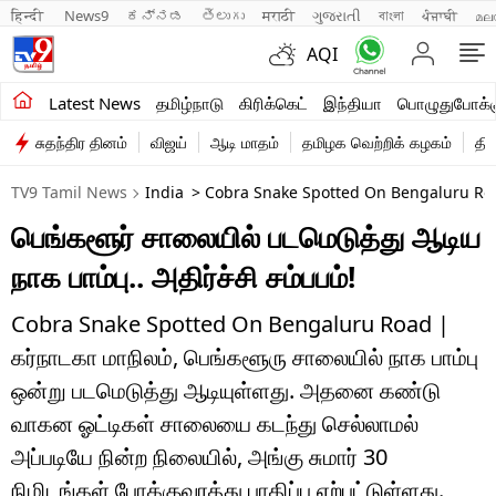
हिन्दी 
News9
ಕನ್ನಡ
తెలుగు
मराठी
ગુજરાતી
বাংলা
ਪੰਜਾਬੀ
മല
AQI
சமீபத்திய செய்திகள்
Latest News
தமிழ்நாடு
கிரிக்கெட்
இந்தியா
பொழுதுபோக்க
சுதந்திர தினம்
விஜய்
ஆடி மாதம்
தமிழக வெற்றிக் கழகம்
தி
தமிழ்நாடு
TV9 Tamil News
India
> Cobra Snake Spotted On Bengaluru Road
இந்தியா
பெங்களூர் சாலையில் படமெடுத்து ஆடிய
உலகம்
நாக பாம்பு.. அதிர்ச்சி சம்பபம்!
விளையாட்டு
Cobra Snake Spotted On Bengaluru Road |
பொழுதுபோக்கு
கர்நாடகா மாநிலம், பெங்களூரு சாலையில் நாக பாம்பு
ஒன்று படமெடுத்து ஆடியுள்ளது. அதனை கண்டு
லைஃப்ஸ்டைல்
வாகன ஓட்டிகள் சாலையை கடந்து செல்லாமல்
வணிகம்
அப்படியே நின்ற நிலையில், அங்கு சுமார் 30
நிமிடங்கள் போக்குவரத்து பாதிப்பு ஏற்பட்டுள்ளது.