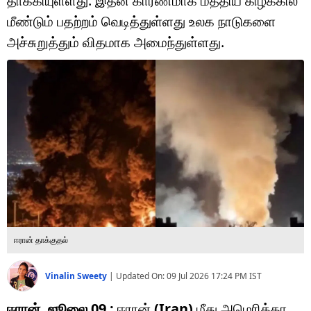
தாக்கியுள்ளது. இதன் காரணமாக மத்திய கிழக்கில்
டெக்னாலஜி
மீண்டும் பதற்றம் வெடித்துள்ளது உலக நாடுகளை
ஆன்மீகம்
அச்சுறுத்தும் விதமாக அமைந்துள்ளது.
வைரல்
ஹெஃல்த்
ஷார்ட் வீடியோஸ்
வலை கதைகள்
போட்டோ கேலரி
ஈரான் தாக்குதல்
Vinalin Sweety
|
Updated On:
09 Jul 2026 17:24 PM
IST
ஈரான், ஜூலை 09 :
ஈரான்
(Iran)
மீது அமெரிக்கா