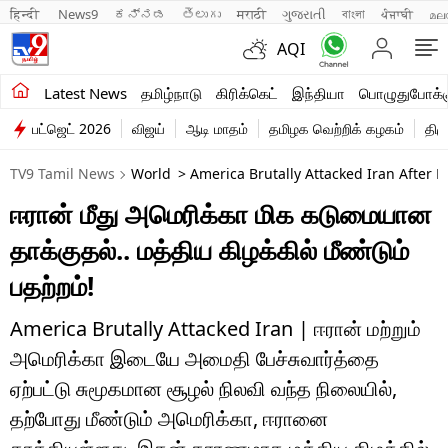
हिन्दी 
News9
ಕನ್ನಡ
తెలుగు
मराठी
ગુજરાતી
বাংলা
ਪੰਜਾਬੀ
മല
AQI
சமீபத்திய செய்திகள்
Latest News
தமிழ்நாடு
கிரிக்கெட்
இந்தியா
பொழுதுபோக்க
பட்ஜெட் 2026
விஜய்
ஆடி மாதம்
தமிழக வெற்றிக் கழகம்
திம
தமிழ்நாடு
TV9 Tamil News
World
> America Brutally Attacked Iran After 
இந்தியா
ஈரான் மீது அமெரிக்கா மிக கடுமையான
உலகம்
தாக்குதல்.. மத்திய கிழக்கில் மீண்டும்
விளையாட்டு
பதற்றம்!
பொழுதுபோக்கு
America Brutally Attacked Iran | ஈரான் மற்றும்
அமெரிக்கா இடையே அமைதி பேச்சுவார்த்தை
லைஃப்ஸ்டைல்
ஏற்பட்டு சுமூகமான சூழல் நிலவி வந்த நிலையில்,
வணிகம்
தற்போது மீண்டும் அமெரிக்கா, ஈரானை