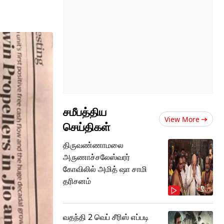
சமீபத்திய
View More
செய்திகள்
திருவண்ணாமலை
அருணாச்சலேஸ்வரர்
கோவிலில் அமித் ஷா சாமி
தரிசனம்
வதந்தி 2 வெப் சீரிஸ் எப்படி