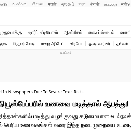
ews9
ಕನ್ನಡ
తెలుగు
मराठी
ગુજરાતી
বাংলা
ਪੰਜਾਬੀ
മലയാളം
मनी9
லைஃப்ஸ்டைல்
ஆன்மீகம்
ுதுபோக்கு
ஷார்ட் வீடியோஸ்
ஆன்மீகம்
லைஃப்ஸ்டைல்
வணி
வணிகம்
வைரல்
ிமுக
பிரதமர் மோடி
மழை அப்டேட்
வீடியோ
ஓடிடி கார்னர்
தங்கம்
டெக்னாலஜி
ஹெஃல்த்
 In Newspapers Due To Severe Toxic Risks
ு: நியூஸ்பேப்பரில் உணவை மடித்தால் ஆபத்து!
த்தாள்களில் மடித்து வழங்குவது கடுமையான உடல்நல
தல் பெரிய உணவகங்கள் வரை இந்த நடைமுறையை உடனடி