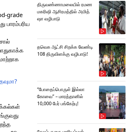
திருவண்ணாமலையில் ரமண
மகரிஷி ஆசிரமத்தில் அமித்
od-grade
ஷா வழிபாடு
து பாரம்பரிய
சால்
தவெக ஆட்சி சிறக்க வேண்டி
பாதுகாக்க
108 திருவிளக்கு வழிபாடு!
மாற்றாக
உதவுமா?
“போதைப்பொருள் இல்லா
கோவை” – மாரத்தானில்
10,000 பேர் பங்கேற்பு!
க்கல்கள்
ங்குவது
ைந்த
சேலம் குகை மாரியம்மன்