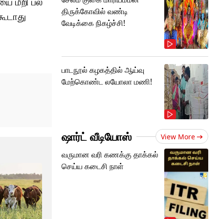
யை மீறி பல
திருக்கோவில் வண்டி
கூடாது
வேடிக்கை நிகழ்ச்சி!
பாடநூல் கழகத்தில் ஆய்வு
மேற்கொண்ட லயோலா மணி!
ஷார்ட் வீடியோஸ்
View More
வருமான வரி கணக்கு தாக்கல்
செய்ய கடைசி நாள்