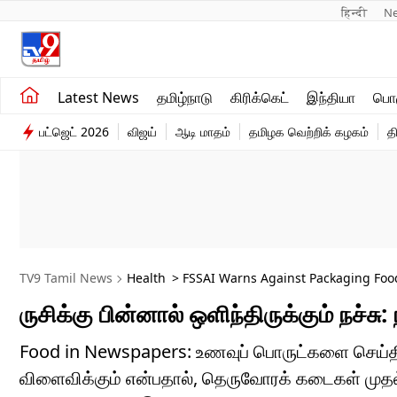
हिन्दी 
N
சமீபத்திய செய்திகள்
உலகம்
Latest News
தமிழ்நாடு
கிரிக்கெட்
இந்தியா
பொழ
தமிழ்நாடு
விளையாட்டு
பட்ஜெட் 2026
விஜய்
ஆடி மாதம்
தமிழக வெற்றிக் கழகம்
த
இந்தியா
பொழுதுபோக்கு
TV9 Tamil News
Health
> FSSAI Warns Against Packaging Food
ருசிக்கு பின்னால் ஒளிந்திருக்கும் நச்ச
Food in Newspapers: உணவுப் பொருட்களை செய்தி
விளைவிக்கும் என்பதால், தெருவோரக் கடைகள் மு