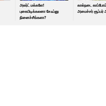
அலர்ட் மக்களே!
கால்நடை காப்போம் 
புகைபிடிக்கலனா சேஃப்னு
அமைச்சர் சூப்பர் அ
நினைச்சீங்களா?