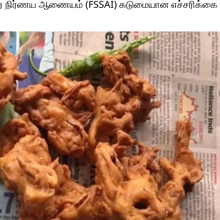
ம் தர நிர்ணய ஆணையம் (FSSAI) கடுமையான எச்சரிக்கை