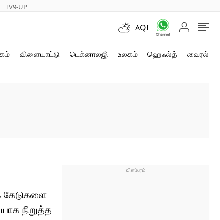
TV9-UP
AQI
ஷார்ட் வீடியோஸ்
கம்
விளையாட்டு
டெக்னாலஜி
உலகம்
ஹெஃல்த்
வைரல்
வலை கதைகள்
போட்டோ கேலரி
க் கேடுகளை
யாக நிறுத்த