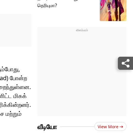
தெரியுமா?
ம்போது,
ead) போன்ற
றைந்துள்ளன.
ிட்ட மிகக்
ிக்கின்றனர்.
ை மற்றும்
வீடியோ
View More