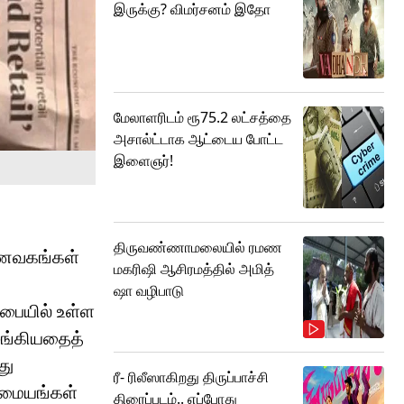
இருக்கு? விமர்சனம் இதோ
மேலாளரிடம் ரூ75.2 லட்சத்தை
அசால்ட்டாக ஆட்டைய போட்ட
இளைஞர்!
திருவண்ணாமலையில் ரமண
 உணவகங்கள்
மகரிஷி ஆசிரமத்தில் அமித்
ஷா வழிபாடு
பையில் உள்ள
ழங்கியதைத்
து
ரீ- ரிலீஸாகிறது திருப்பாச்சி
ு மையங்கள்
திரைப்படம்.. எப்போது