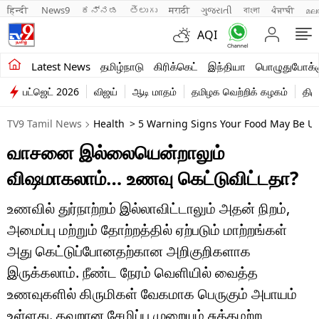
हिन्दी 
News9
ಕನ್ನಡ
తెలుగు
मराठी
ગુજરાતી
বাংলা
ਪੰਜਾਬੀ
മല
AQI
சமீபத்திய செய்திகள்
Latest News
தமிழ்நாடு
கிரிக்கெட்
இந்தியா
பொழுதுபோக்க
பட்ஜெட் 2026
விஜய்
ஆடி மாதம்
தமிழக வெற்றிக் கழகம்
திம
தமிழ்நாடு
TV9 Tamil News
Health
> 5 Warning Signs Your Food May Be Un
இந்தியா
வாசனை இல்லையென்றாலும்
உலகம்
விஷமாகலாம்… உணவு கெட்டுவிட்டதா?
விளையாட்டு
உணவில் துர்நாற்றம் இல்லாவிட்டாலும் அதன் நிறம்,
பொழுதுபோக்கு
அமைப்பு மற்றும் தோற்றத்தில் ஏற்படும் மாற்றங்கள்
அது கெட்டுப்போனதற்கான அறிகுறிகளாக
லைஃப்ஸ்டைல்
இருக்கலாம். நீண்ட நேரம் வெளியில் வைத்த
வணிகம்
உணவுகளில் கிருமிகள் வேகமாக பெருகும் அபாயம்
உள்ளது. தவறான சேமிப்பு முறையும் சுத்தமற்ற