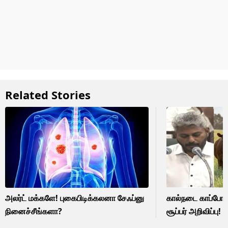
Related Stories
அலர்ட் மக்களே! புகைபிடிக்கலனா சேஃப்னு
கால்நடை காப்போம்
நினைச்சீங்களா?
சூப்பர் அறிவிப்பு!