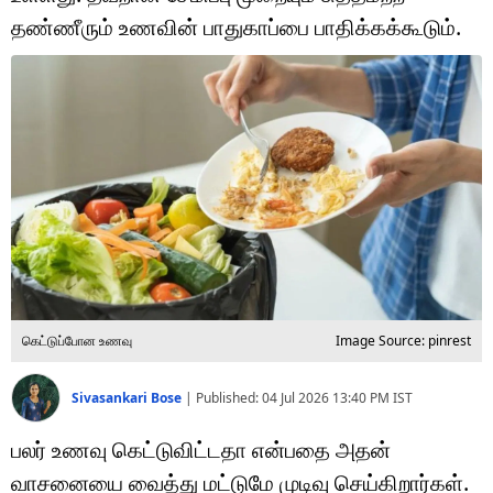
டெக்னாலஜி
தண்ணீரும் உணவின் பாதுகாப்பை பாதிக்கக்கூடும்.
ஆன்மீகம்
வைரல்
ஹெஃல்த்
ஷார்ட் வீடியோஸ்
வலை கதைகள்
போட்டோ கேலரி
கெட்டுப்போன உணவு
Image Source: pinrest
Sivasankari Bose
|
Published:
04 Jul 2026 13:40 PM
IST
பலர் உணவு கெட்டுவிட்டதா என்பதை அதன்
வாசனையை வைத்து மட்டுமே முடிவு செய்கிறார்கள்.