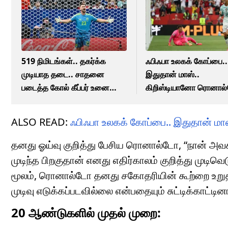
519 நிமிடங்கள்.. தகர்க்க
ஃபிஃபா உலகக் கோப்பை..
முடியாத தடை.. சாதனை
இதுதான் மாஸ்..
படைத்த கோல் கீப்பர் உனை
கிறிஸ்டியானோ ரொனால
சைமன்!
செய்த சாதனை!
ALSO READ:
ஃபிஃபா உலகக் கோப்பை.. இதுதான் ம
தனது ஓய்வு குறித்து பேசிய ரொனால்டோ, “நான் அவ
முடிந்த பிறகுதான் எனது எதிர்காலம் குறித்து முடிவ
மூலம், ரொனால்டோ தனது சகோதரியின் கூற்றை உறுதி
முடிவு எடுக்கப்படவில்லை என்பதையும் சுட்டிக்காட்டினா
20 ஆண்டுகளில் முதல் முறை: