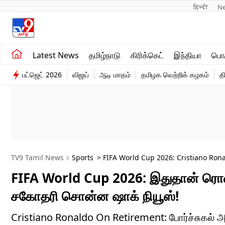
हिन्दी 
N
சமீபத்திய செய்திகள்
உலகம்
Latest News
தமிழ்நாடு
கிரிக்கெட்
இந்தியா
பொழ
தமிழ்நாடு
விளையாட்டு
பட்ஜெட் 2026
விஜய்
ஆடி மாதம்
தமிழக வெற்றிக் கழகம்
த
இந்தியா
பொழுதுபோக்கு
TV9 Tamil News
Sports
> FIFA World Cup 2026: Cristiano Rona
FIFA World Cup 2026: இதுதான் ரொ
சகோதரி சொன்ன ஷாக் நியூஸ்!
Cristiano Ronaldo On Retirement: போர்ச்சுகல் அ