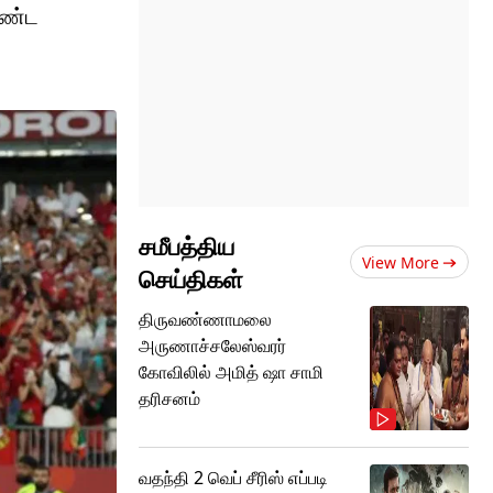
ீண்ட
சமீபத்திய
View More
செய்திகள்
திருவண்ணாமலை
அருணாச்சலேஸ்வரர்
கோவிலில் அமித் ஷா சாமி
தரிசனம்
வதந்தி 2 வெப் சீரிஸ் எப்படி