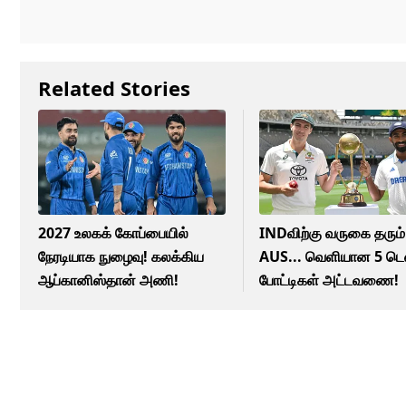
Related Stories
2027 உலகக் கோப்பையில்
INDவிற்கு வருகை தரும்
நேரடியாக நுழைவு! கலக்கிய
AUS... வெளியான 5 டெஸ
ஆப்கானிஸ்தான் அணி!
போட்டிகள் அட்டவணை!