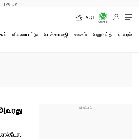
TV9-UP
AQI
ஷார்ட் வீடியோஸ்
கம்
விளையாட்டு
டெக்னாலஜி
உலகம்
ஹெஃல்த்
வைரல்
வலை கதைகள்
போட்டோ கேலரி
 அவரது
ொனால்டோ,