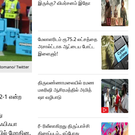
இருக்கு? விமர்சனம் இதோ
மேலாளரிடம் ரூ75.2 லட்சத்தை
அசால்ட்டாக ஆட்டைய போட்ட
இளைஞர்!
 Romano/ Twitter
திருவண்ணாமலையில் ரமண
மகரிஷி ஆசிரமத்தில் அமித்
2-1 என்ற
ஷா வழிபாடு
ு
 ஃபிஃபா
ரீ- ரிலீஸாகிறது திருப்பாச்சி
ியில் மோதின.
திரைப்படம்.. எப்போது