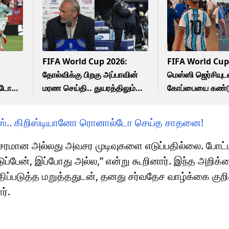
FIFA World Cup 2026:
FIFA World Cup
தோல்விக்கு பிறகு அப்பாவின்
மெஸ்ஸி ஜெர்சியுட
்டோ
மரண செய்தி.. துயரத்திலும்
கோப்பையை கண்ட
அணிக்காக நின்ற கால்பந்து
இந்திய வீரர்.. இ
பயிற்சியாளர்..! நெகிழ்ச்சி
ட்ரெண்ட் அடிக்கும
ாஸ்.. கிறிஸ்டியானோ ரொனால்டோ செய்த சாதனை!
சம்பவம்!
சரமான அல்லது அவசர முடிவுகளை எடுப்பதில்லை. போட்ட
ெடுப்பேன், இப்போது அல்ல,” என்று கூறினார். இந்த அறிக
ப்படுத்த மறுத்ததுடன், தனது சர்வதேச வாழ்க்கை குறி
ர்.