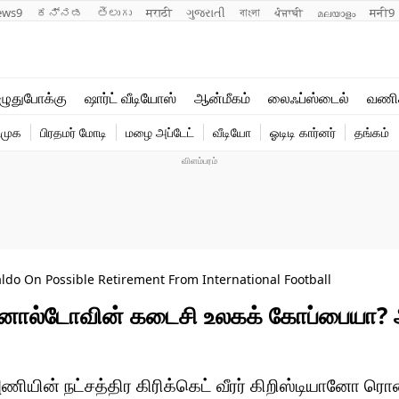
ews9
ಕನ್ನಡ
తెలుగు
मराठी
ગુજરાતી
বাংলা
ਪੰਜਾਬੀ
മലയാളം
मनी9
லைஃப்ஸ்டைல்
ஆன்மீகம்
ுதுபோக்கு
ஷார்ட் வீடியோஸ்
ஆன்மீகம்
லைஃப்ஸ்டைல்
வணி
வணிகம்
வைரல்
ிமுக
பிரதமர் மோடி
மழை அப்டேட்
வீடியோ
ஓடிடி கார்னர்
தங்கம்
டெக்னாலஜி
ஹெஃல்த்
ldo On Possible Retirement From International Football
னால்டோவின் கடைசி உலகக் கோப்பையா?
ணியின் நட்சத்திர கிரிக்கெட் வீரர் கிறிஸ்டியானோ ர