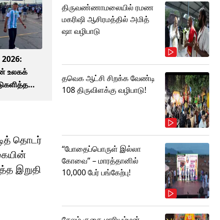
திருவண்ணாமலையில் ரமண
மகரிஷி ஆசிரமத்தில் அமித்
ஷா வழிபாடு
 2026:
ன் உலகக்
தவெக ஆட்சி சிறக்க வேண்டி
ுகளித்த
108 திருவிளக்கு வழிபாடு!
ணையத்தில்
் வீடியோ!
ித் தொடர்
“போதைப்பொருள் இல்லா
்கையின்
கோவை” – மாரத்தானில்
த்த இறுதி
10,000 பேர் பங்கேற்பு!
சேலம் குகை மாரியம்மன்