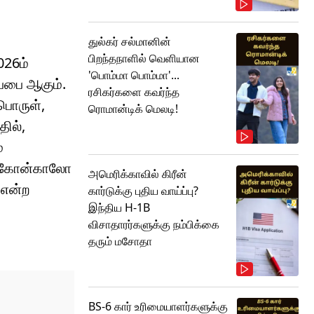
துல்கர் சல்மானின்
பிறந்தநாளில் வெளியான
026ம்
'பொம்மா பொம்மா'...
்பை ஆகும்.
ரசிகர்களை கவர்ந்த
பொருள்,
ரொமான்டிக் மெலடி!
தில்,
்
ரர் கோன்காலோ
அமெரிக்காவில் கிரீன்
 என்ற
கார்டுக்கு புதிய வாய்ப்பு?
இந்திய H-1B
விசாதாரர்களுக்கு நம்பிக்கை
தரும் மசோதா
BS-6 கார் உரிமையாளர்களுக்கு