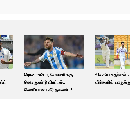
ரொனால்டோ, மெஸ்ஸிக்கு
விலகிய சுதர்சன்..
்ட்
வெடிகுண்டு மிரட்டல்..
வீரர்களில் யாருக்கு
வெளியான பகீர் தகவல்..!