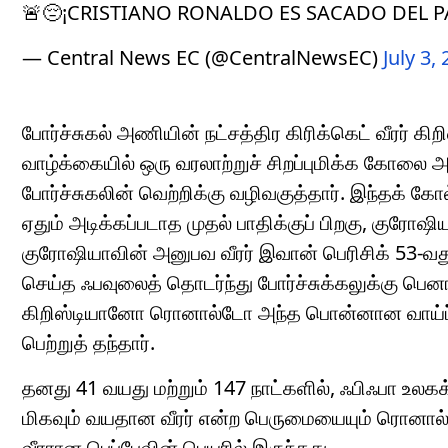
🚨😔¡CRISTIANO RONALDO ES SACADO DEL 
— Central News EC (@CentralNewsEC)
July 3,
போர்ச்சுகல் அணியின் நட்சத்திர கிரிக்கெட் வீரர்
வாழ்க்கையில் ஒரு வரலாற்றுச் சிறப்புமிக்க கோலை அடித
போர்ச்சுகலின் வெற்றிக்கு வழிவகுத்தார். இந்தக் க
ஏதும் அடிக்கப்படாத முதல் பாதிக்குப் பிறகு, குரோஷி
குரோஷியாவின் அனுபவ வீரர் இவான் பெரிசிக் 53-வது ந
செய்த ஃபவுலைத் தொடர்ந்து போர்ச்சுக்கலுக்கு பெனா
கிறிஸ்டியானோ ரொனால்டோ அந்த பொன்னான வாய்ப்பை
பெற்றுத் தந்தார்.
தனது 41 வயது மற்றும் 147 நாட்களில், ஃபிஃபா உலகக
மிகவும் வயதான வீரர் என்ற பெருமையையும் ரொனால
வீரரான பெப்பேவின் பெயரில் இருந்தது.