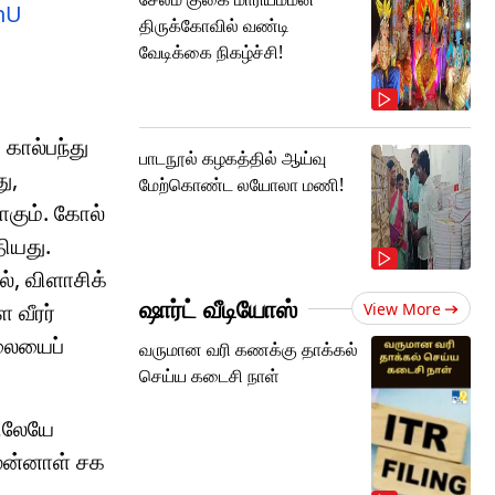
7nU
திருக்கோவில் வண்டி
வேடிக்கை நிகழ்ச்சி!
கால்பந்து
பாடநூல் கழகத்தில் ஆய்வு
ு,
மேற்கொண்ட லயோலா மணி!
ாகும். கோல்
தியது.
ல், விளாசிக்
ஷார்ட் வீடியோஸ்
 வீரர்
View More
லையைப்
வருமான வரி கணக்கு தாக்கல்
செய்ய கடைசி நாள்
றிலேயே
ுன்னாள் சக