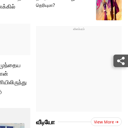
தெரியுமா?
க்கில்
 முந்தைய
ான்
ியிலிருந்து
ு
வீடியோ
View More