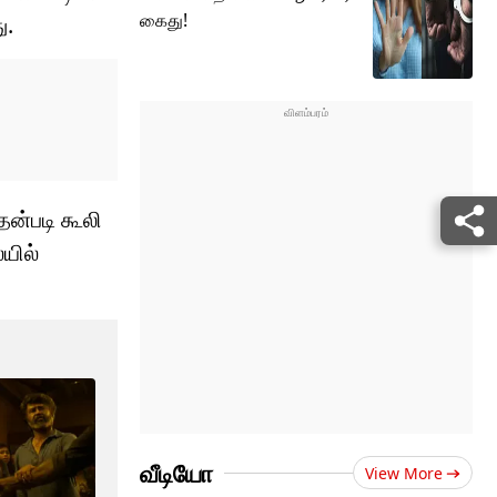
கைது!
ு.
தன்படி கூலி
யில்
வீடியோ
View More