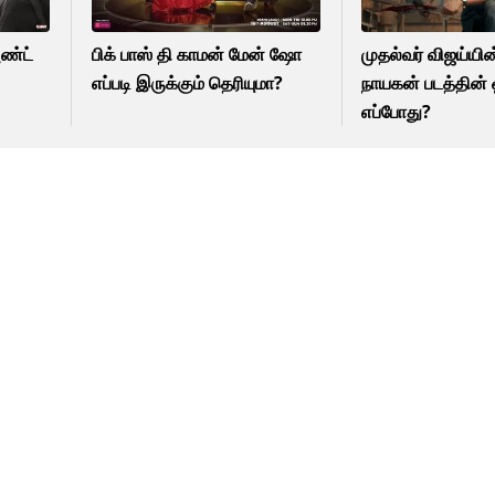
அண்ட்
பிக் பாஸ் தி காமன் மேன் ஷோ
முதல்வர் விஜய்யி
எப்படி இருக்கும் தெரியுமா?
நாயகன் படத்தின் ஓ
எப்போது?