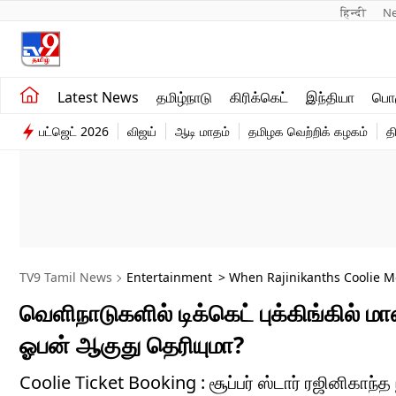
हिन्दी 
N
சமீபத்திய செய்திகள்
உலகம்
Latest News
தமிழ்நாடு
கிரிக்கெட்
இந்தியா
பொழ
தமிழ்நாடு
விளையாட்டு
பட்ஜெட் 2026
விஜய்
ஆடி மாதம்
தமிழக வெற்றிக் கழகம்
த
இந்தியா
பொழுதுபோக்கு
TV9 Tamil News
Entertainment
> When Rajinikanths Coolie Mo
வெளிநாடுகளில் டிக்கெட் புக்கிங்கில் மா
ஓபன் ஆகுது தெரியுமா?
Coolie Ticket Booking : சூப்பர் ஸ்டார் ரஜினிகாந்த