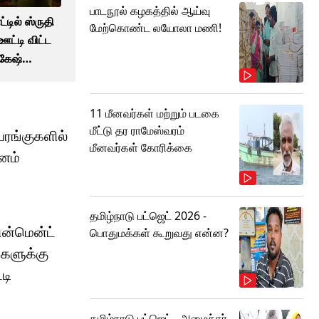
பாடநூல் கழகத்தில் ஆய்வு
்டில் ஸ்ருதி
மேற்கொண்ட லயோலா மணி!
ஊட்டி விட்ட
ோகேஷ்
சம்பவம்
11 மீனவர்கள் மற்றும் படகை
மீட்டு தர ராமேஸ்வரம்
யரங்குகளில்
மீனவர்கள் கோரிக்கை
னம்
தமிழ்நாடு பட்ஜெட் 2026 -
ின்மென்ட்
பொதுமக்கள் கூறுவது என்ன?
்களுக்கு
டி
தமிழ்நாடு பட்ஜெட்.. அமைச்சர்