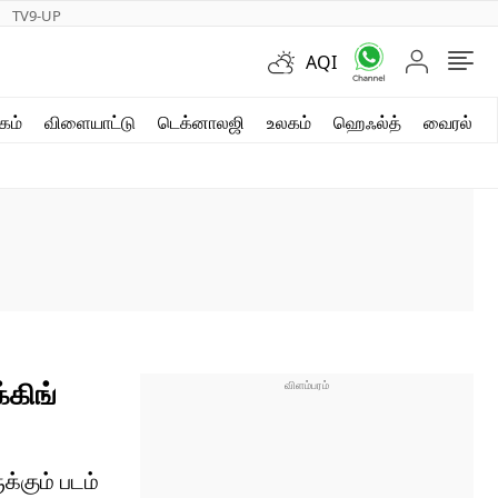
TV9-UP
AQI
ஷார்ட் வீடியோஸ்
கம்
விளையாட்டு
டெக்னாலஜி
உலகம்
ஹெஃல்த்
வைரல்
வலை கதைகள்
போட்டோ கேலரி
்கிங்
க்கும் படம்