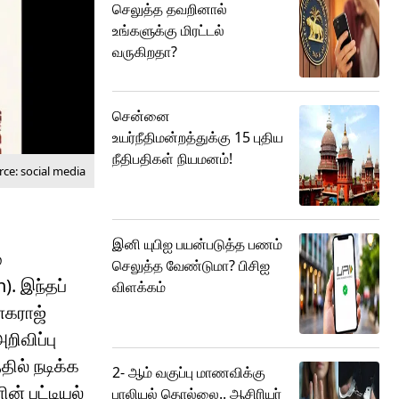
செலுத்த தவறினால்
உங்களுக்கு மிரட்டல்
வருகிறதா?
சென்னை
உயர்நீதிமன்றத்துக்கு 15 புதிய
நீதிபதிகள் நியமனம்!
ce: social media
இனி யுபிஐ பயன்படுத்த பணம்
்
செலுத்த வேண்டுமா? பிசிஐ
). இந்தப்
விளக்கம்
னகராஜ்
றிவிப்பு
ில் நடிக்க
2- ஆம் வகுப்பு மாணவிக்கு
ன் பட்டியல்
பாலியல் தொல்லை.. ஆசிரியர்