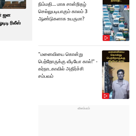
நிம்மதி... மாசு சான்றிதழ்
செல்லுபடியாகும் காலம் 3
ன் ஜன
ஆண்டுகளாக உயருமா?
டிடி ரிலீஸ்
"மனைவியை கொன்று
பெற்றோருக்கு வீடியோ கால்!" -
கர்நாடகாவில் அதிர்ச்சி
சம்பவம்