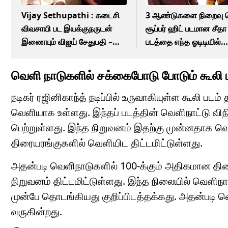
Vijay Sethupathi : கடைசி
3 ஆண்டுகளை நிறைவு 
விவசாயி பட இயக்குநருடன்
சூப்பர் ஹிட் படமான சீதா
இணையும் விஜய் சேதுபதி –
படத்தை எந்த ஓடிடியில்
வெப் சீரிஸ் டைட்டில் அறிவிப்பு!
பார்க்கலாம்?
வெளி நாடுகளில் சக்கைபோடு போடும் கூலி பட
நடிகர் ரஜினிகாந்த் நடிப்பில் உருவாகியுள்ள கூலி 
வெளியாக உள்ளது. இந்தப் படத்தின் வெளிநாட்டு வ
பெற்றுள்ளது. இந்த நிறுவனம் இதற்கு முன்னதாக வ
திரையரங்குகளில் வெளியிட திட்டமிட்டுள்ளது.
அதன்படி வெளிநாடுகளில் 100-க்கும் அதிகமான தி
நிறுவனம் திட்டமிட்டுள்ளது. இந்த நிலையில் வெளிநாட
முன்பே தொடங்கியது குறிப்பிடத்தக்கது. அதன்படி வெள
வருகின்றது.