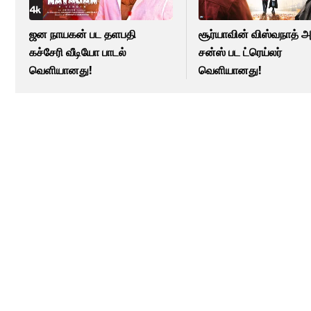
ஜன நாயகன் பட தளபதி
சூர்யாவின் விஸ்வநாத் 
கச்சேரி வீடியோ பாடல்
சன்ஸ் பட ட்ரெய்லர்
வெளியானது!
வெளியானது!