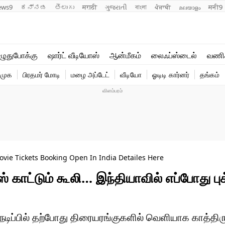
ews9
ಕನ್ನಡ
తెలుగు
मराठी
ગુજરાતી
বাংলা
ਪੰਜਾਬੀ
മലയാളം
मनी9
லைஃப்ஸ்டைல்
ஆன்மீகம்
ுதுபோக்கு
ஷார்ட் வீடியோஸ்
ஆன்மீகம்
லைஃப்ஸ்டைல்
வணி
வணிகம்
வைரல்
ிமுக
பிரதமர் மோடி
மழை அப்டேட்
வீடியோ
ஓடிடி கார்னர்
தங்கம்
டெக்னாலஜி
ஹெஃல்த்
vie Tickets Booking Open In India Detailes Here
ஸ் காட்டும் கூலி… இந்தியாவில் எப்போது புக
 நடிப்பில் தற்போது திரையரங்குகளில் வெளியாக காத்திரு