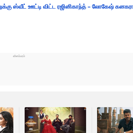
சனுக்கு ஸ்வீட் ஊட்டி விட்ட ரஜினிகாந்த் – லோகேஷ் கன