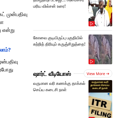
மரிய வில்சன் உரை!
ட் முன்பதிவு
்ள
ு என்று
கோவை குடியிருப்பு பகுதியில்
சுற்றித் திரியும் கருஞ்சிறுத்தை!
லாம்?
ுன்பதிவு
ற்போது
ஷார்ட் வீடியோஸ்
View More
வருமான வரி கணக்கு தாக்கல்
செய்ய கடைசி நாள்