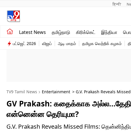
हिन्दी 
N
சமீபத்திய செய்திகள்
உலகம்
Latest News
தமிழ்நாடு
கிரிக்கெட்
இந்தியா
பொழ
தமிழ்நாடு
விளையாட்டு
பட்ஜெட் 2026
விஜய்
ஆடி மாதம்
தமிழக வெற்றிக் கழகம்
த
இந்தியா
பொழுதுபோக்கு
TV9 Tamil News
Entertainment
> G.V. Prakash Reveals Missed
GV Prakash: கதைக்காக அல்ல…தேதி கி
என்னென்ன தெரியுமா?
G.V. Prakash Reveals Missed Films: தென்னிந்திய 