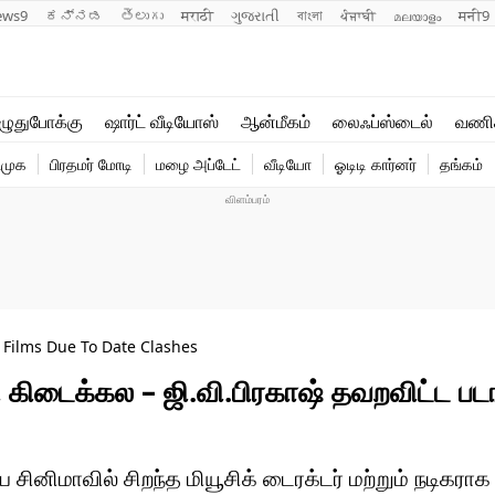
ews9
ಕನ್ನಡ
తెలుగు
मराठी
ગુજરાતી
বাংলা
ਪੰਜਾਬੀ
മലയാളം
मनी9
லைஃப்ஸ்டைல்
ஆன்மீகம்
ுதுபோக்கு
ஷார்ட் வீடியோஸ்
ஆன்மீகம்
லைஃப்ஸ்டைல்
வணி
வணிகம்
வைரல்
ிமுக
பிரதமர் மோடி
மழை அப்டேட்
வீடியோ
ஓடிடி கார்னர்
தங்கம்
டெக்னாலஜி
ஹெஃல்த்
 Films Due To Date Clashes
டைக்கல – ஜி.வி.பிரகாஷ் தவறவிட்ட பட
சினிமாவில் சிறந்த மியூசிக் டைரக்டர் மற்றும் நடிகராக