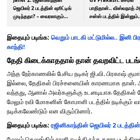
ஜெயிலர் 2 படத்தின் ஷூட்டிங்
பாதிதான்.. விஸ்வநாத் 
முடிந்ததா? – வைரலாகும்
சன்ஸ் படத்தில் இன்னும்
தகவல்!
சர்ப்ரைஸ் இருக்கு –
ஜிவி.பிரகாஷ் பேச்சு!
இதையும் படிங்க:
வெறும் பாடகி மட்டுமில்ல.. இனி பி
காந்தி!
தேதி கிடைக்காததால் தான் தவறவிட்ட படங்கள் 
அந்த நேர்காணலில் பேசிய நடிகர் ஜி.வி. பிரகாஷ் க
இல்லை, தேதிகள் பிரச்சனையின் காரணமாக தான். ஆதி 
வந்தது, ஆனால் அவர்களுக்கு உடனடியாக தேதிகள் 
மேலும் ரவி மோகனின் கோமாளி படத்தில் நடிக்கும் வாய
நடிக்கவேண்டும் என விரும்பினார்.
இதையும் படிங்க:
ரஜினிகாந்தின் ஜெயிலர் 2 படத்தின்
மேலும் தெலுங்கில் நானி நடித்திருந்த தசரா படத்திலும