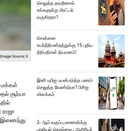
செலுத்த தவறினால்
உங்களுக்கு மிரட்டல்
வருகிறதா?
சென்னை
உயர்நீதிமன்றத்துக்கு 15 புதிய
நீதிபதிகள் நியமனம்!
Image Source: X
இனி யுபிஐ பயன்படுத்த பணம்
 மக்கள்
செலுத்த வேண்டுமா? பிசிஐ
தல் சூர்யா
விளக்கம்
்தில்
ா ராஜா
ள் இணைந்து
2- ஆம் வகுப்பு மாணவிக்கு
பாலியல் தொல்லை.. ஆசிரியர்