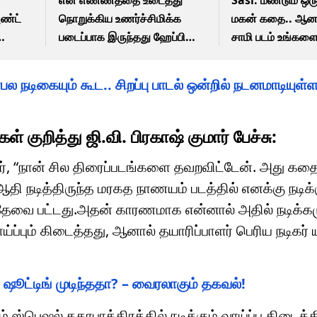
அண்ட்
நொறுக்கிய உணர்ச்சிமிக்க
மகன் கதை.. ஆனா
படைப்பாக இருந்தது ஹேப்பிராஜ்
சாமி படம் உங்கள
– மாரி செல்வராஜ்
ஆச்சரியப்படுத்தும
சசி!
ரபல நடிகையும் கூட.. சிறப்பு பாடல் ஒன்றில் நடனமாடியு
குறித்து ஜி.வி. பிரகாஷ் குமார் பேச்சு:
ுமார், “நான் சில திரைப்படங்களை தவறவிட்டேன். அது க
நடித்திருந்த மரகத நாணயம் படத்தில் எனக்கு நடிக்கும
தேவை பட்டது.அதன் காரணமாக என்னால் அதில் நடிக்கம
்ப்பும் கிடைத்தது, ஆனால் தயாரிப்பாளர் பெரிய நடிகர்
 ஷூட்டிங் முடிந்ததா? – வைரலாகும் தகவல்!
் ஸ்பெஷல் கதாபாத்திரத்தில் நடிக்கும் வாய்ப்பு கிடைத்த