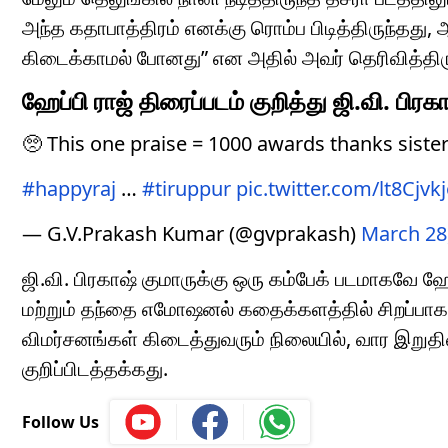
அந்த கதாபாத்திரம் எனக்கு ரொம்ப பிடித்திருந்தது, 
கிடைக்காமல் போனது” என அதில் அவர் தெரிவித்திரு
ஹேப்பி ராஜ் திரைப்படம் குறித்து ஜி.வி. பிரக
🥺 This one praise = 1000 awards thanks siste
#happyraj
…
#tiruppur
pic.twitter.com/lt8Cjvk
— G.V.Prakash Kumar (@gvprakash)
March 28
ஜி.வி. பிரகாஷ் குமாருக்கு ஒரு கம்பேக் படமாகவே ஹே
மற்றும் தந்தை எமோஷனல் கதைக்களத்தில் சிறப்பாக வ
விமர்சனங்கள் கிடைத்துவரும் நிலையில், வார இறுதி
குறிப்பிடத்தக்கது.
Follow Us