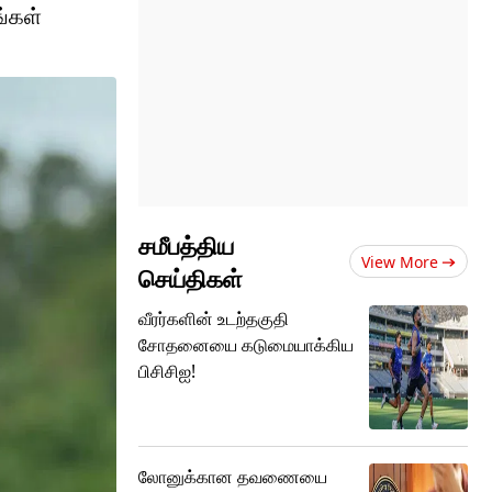
ங்கள்
சமீபத்திய
View More
செய்திகள்
வீரர்களின் உடற்தகுதி
சோதனையை கடுமையாக்கிய
பிசிசிஐ!
லோனுக்கான தவணையை