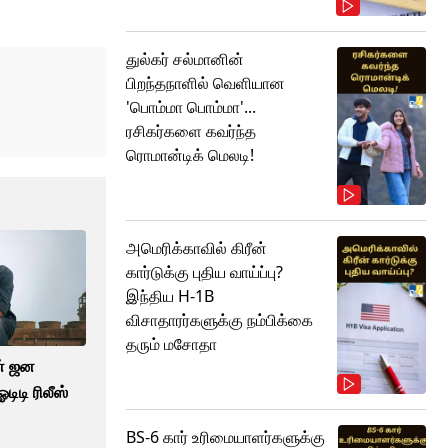
துல்கர் சல்மானின்
பிறந்தநாளில் வெளியான
'பொம்மா பொம்மா'...
ரசிகர்களை கவர்ந்த
ரொமான்டிக் மெலடி!
அமெரிக்காவில் கிரீன்
கார்டுக்கு புதிய வாய்ப்பு?
இந்திய H-1B
விசாதாரர்களுக்கு நம்பிக்கை
தரும் மசோதா
ன் ஜன
டிடி ரிலீஸ்
BS-6 கார் உரிமையாளர்களுக்கு