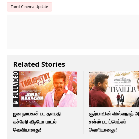
Tamil Cinema Update
Related Stories
ஜன நாயகன் பட தளபதி
சூர்யாவின் விஸ்வநாத் 
கச்சேரி வீடியோ பாடல்
சன்ஸ் பட ட்ரெய்லர்
வெளியானது!
வெளியானது!