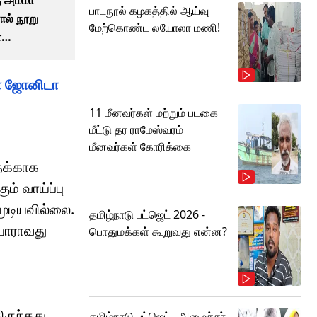
பாடநூல் கழகத்தில் ஆய்வு
ல் நூறு
மேற்கொண்ட லயோலா மணி!
ை
் – இயக்குநர்
ள்ள ஜோனிடா
11 மீனவர்கள் மற்றும் படகை
மீட்டு தர ராமேஸ்வரம்
மீனவர்கள் கோரிக்கை
தைக்காக
் வாய்ப்பு
ுடியவில்லை.
தமிழ்நாடு பட்ஜெட் 2026 -
 யாராவது
பொதுமக்கள் கூறுவது என்ன?
ிருந்தது.
தமிழ்நாடு பட்ஜெட்.. அமைச்சர்