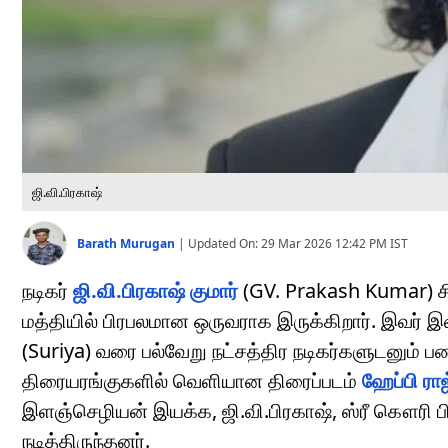
ஜி.வி.பிரகாஷ்
Barath Murugan
|
Updated On:
29 Mar 2026 12:42 PM
IST
நடிகர்
ஜி.வி.பிரகாஷ் குமார்
(GV. Prakash Kumar) சி
மத்தியில் பிரபலமான ஒருவராக இருக்கிறார். இவர் 
(Suriya) வரை பல்வேறு நட்சத்திர நடிகர்களுடனும் பணிய
திரையரங்குகளில் வெளியான திரைப்படம்
ஹேப்பி ராஜ
இளஞ்செழியன் இயக்க, ஜி.வி.பிரகாஷ், ஸ்ரீ கௌரி பி
நடித்திருந்தனர்.