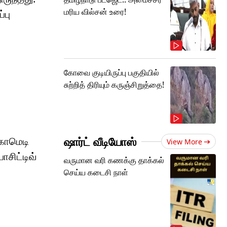
மரிய வில்சன் உரை!
்பு
கோவை குடியிருப்பு பகுதியில்
சுற்றித் திரியும் கருஞ்சிறுத்தை!
ஷார்ட் வீடியோஸ்
 காமெடி
View More
சிட்டிவ்
வருமான வரி கணக்கு தாக்கல்
செய்ய கடைசி நாள்