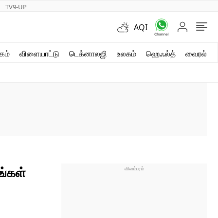
TV9-UP
AQI
ஷார்ட் வீடியோஸ்
கம்
விளையாட்டு
டெக்னாலஜி
உலகம்
ஹெஃல்த்
வைரல்
வலை கதைகள்
போட்டோ கேலரி
ங்கள்