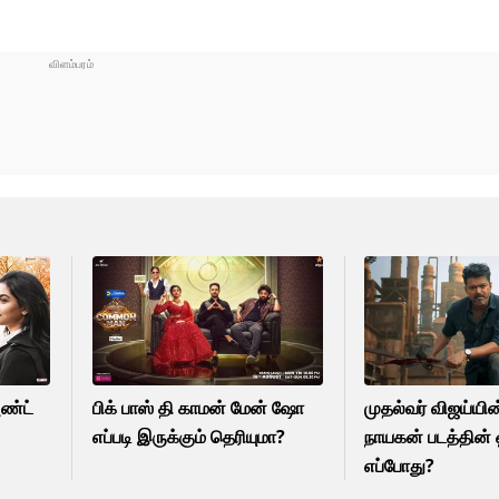
அண்ட்
பிக் பாஸ் தி காமன் மேன் ஷோ
முதல்வர் விஜய்யி
எப்படி இருக்கும் தெரியுமா?
நாயகன் படத்தின் ஓ
எப்போது?