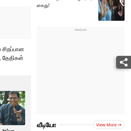
கைது!
் சிறப்பான
், தேதிகள்
வீடியோ
View More
ு அம்மா