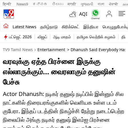
हिन्दी 
News9
ಕನ್ನಡ
తెలుగు
मराठी
ગુજરાતી
বাংলা
ਪੰਜਾਬੀ
മല
AQI
சமீபத்திய செய்திகள்
Latest News
தமிழ்நாடு
கிரிக்கெட்
இந்தியா
பொழுதுபோக்க
பட்ஜெட் 2026
விஜய்
ஆடி மாதம்
தமிழக வெற்றிக் கழகம்
திம
தமிழ்நாடு
TV9 Tamil News
Entertainment
> Dhanush Said Everybody Has 
இந்தியா
வரவுக்கு ஏத்த பிரச்னை இருக்கு
உலகம்
எல்லாருக்கும்… வைரலாகும் தனுஷின்
விளையாட்டு
பேச்சு
பொழுதுபோக்கு
Actor Dhanush: நடிகர் தனுஷ் நடிப்பில் இன்னும் சில
நாட்களில் திரையரங்குகளில் வெளியக உள்ள படம்
லைஃப்ஸ்டைல்
குபேரா. இந்தப் படத்தின் நிகழ்ச்சி நேற்று நடைப்பெற்ற
வணிகம்
நிலையில் அங்கு நடிகர் தனுஷ் இஎம்ஐ பிரச்னை