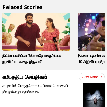
Related Stories
நிவின் பாலியின் 'பெத்லஹேம் குடும்பா
இணையத்தில் வைரலா
யூனிட்' பட கதை இதுவா?
10 அறிவிப்பு புர
சமீபத்திய செய்திகள்
View More
கடலூரில் பெருஞ்சோகம்.. பிளஸ் 2 மாணவி
தீக்குளித்து தற்கொலை!