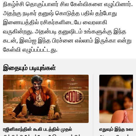
நிகழ்ச்சி தொகுப்பாளர் சில கேள்விகளை எழுப்பினார்.
அதற்கு நடிகர் தனுஷ் கொடுத்த பதில் தற்போது
இணையத்தில் ரசிகர்களிடையே வைரலாகி
வருகின்றது. அதன்படி தனுஷிடம் உங்களுக்கு இந்த
கடன், இஎம்ஐ இந்த பிரச்னை எல்லாம் இருக்கா என்று
கேள்வி எழுப்பப்பட்டது.
இதையும் படியுங்கள்
ரஜினிகாந்தின் கூலி படத்தில் முதல்
எதுவும் இந்த உலக