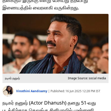
தனக்கும் இருக்கு என்று பேசியது தற்போது
டெக்னாலஜி
இணையத்தில் வைரலாகி வருகின்றது.
ஆன்மீகம்
வைரல்
ஹெஃல்த்
ஷார்ட் வீடியோஸ்
வலை கதைகள்
போட்டோ கேலரி
நடிகர் தனுஷ்
Image Source: social media
Vinothini Aandisamy
|
Published:
16 Jun 2025 12:28 PM
IST
நடிகர் தனுஷ் (Actor Dhanush) தனது 51-வது
படத்திற்காக தெலுங்கு சினிமாவில் முன்னணி