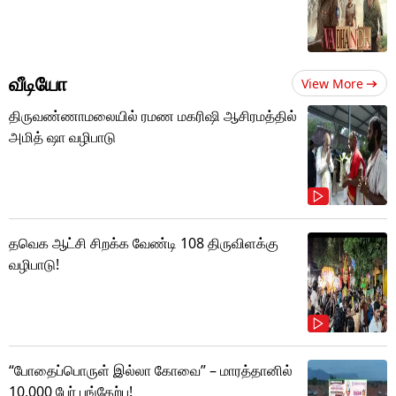
வீடியோ
View More
திருவண்ணாமலையில் ரமண மகரிஷி ஆசிரமத்தில்
அமித் ஷா வழிபாடு
தவெக ஆட்சி சிறக்க வேண்டி 108 திருவிளக்கு
வழிபாடு!
“போதைப்பொருள் இல்லா கோவை” – மாரத்தானில்
10,000 பேர் பங்கேற்பு!