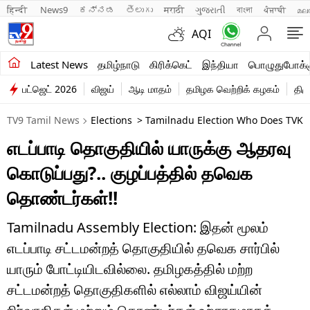
हिन्दी 
News9
ಕನ್ನಡ
తెలుగు
मराठी
ગુજરાતી
বাংলা
ਪੰਜਾਬੀ
മല
AQI
சமீபத்திய செய்திகள்
Latest News
தமிழ்நாடு
கிரிக்கெட்
இந்தியா
பொழுதுபோக்க
பட்ஜெட் 2026
விஜய்
ஆடி மாதம்
தமிழக வெற்றிக் கழகம்
திம
தமிழ்நாடு
TV9 Tamil News
Elections
> Tamilnadu Election Who Does TVK S
இந்தியா
எடப்பாடி தொகுதியில் யாருக்கு ஆதரவு
உலகம்
கொடுப்பது?.. குழப்பத்தில் தவெக
விளையாட்டு
தொண்டர்கள்!!
பொழுதுபோக்கு
Tamilnadu Assembly Election: இதன் மூலம்
எடப்பாடி சட்டமன்றத் தொகுதியில் தவெக சார்பில்
லைஃப்ஸ்டைல்
யாரும் போட்டியிடவில்லை. தமிழகத்தில் மற்ற
வணிகம்
சட்டமன்றத் தொகுதிகளில் எல்லாம் விஜய்யின்