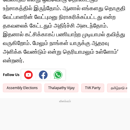
உற்சாகத்தில் இருந்தோம். ஆனால் எங்களது தொகுதி
வேட்பாளரின் வேட்புமனு நிராகரிக்கப்பட்டது என்ற
தகவலைக் கேட்டதும் அதிர்ச்சி அடைந்தோம்.
இதனால் கட்சிக்காகப் பணியாற்ற முடியாமல் தவித்து
வருகிறோம். மேலும் நாங்கள் யாருக்கு ஆதரவு
அளிக்க வேண்டும் என்று தெரியாமலும் உள்ளோம்’
என்றனர்.
Follow Us
Assembly Elections
Thalapathy Vijay
TVK Party
தமிழ்நாடு சட