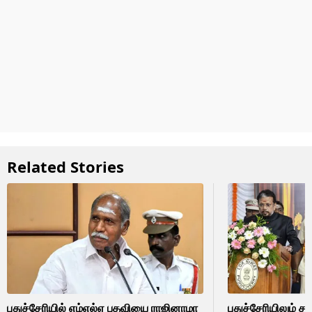
Related Stories
புதுச்சேரியில் எம்எல்ஏ பதவியை ராஜினாமா
புதுச்சேரியிலும் தம