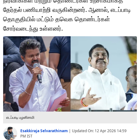
நிர்வாகிகள் மற்றும் தொண்டர்கள் உற்சாகமாகத்
டெக்னாலஜி
தேர்தல் பணியாற்றி வருகின்றனர். ஆனால், எடப்பாடி
ஆன்மீகம்
தொகுதியில் மட்டும் தவெக தொண்டர்கள்
சோர்வடைந்து உள்ளனர்.
வைரல்
ஹெஃல்த்
ஷார்ட் வீடியோஸ்
வலை கதைகள்
போட்டோ கேலரி
எடப்பாடி பழனிசாமி
Esakkiraja Selvarathinam
|
Updated On:
12 Apr 2026 14:59
PM
IST