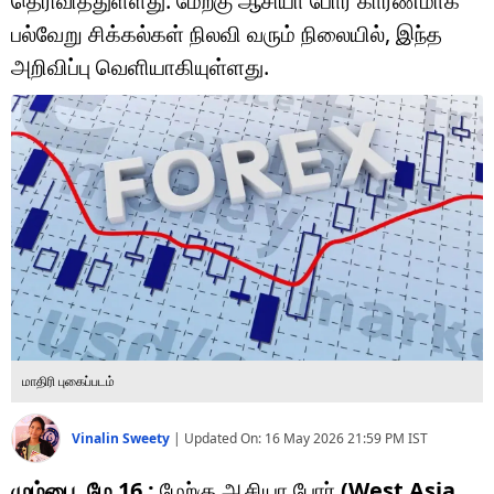
தெரிவித்துள்ளது. மேற்கு ஆசியா போர் காரணமாக
டெக்னாலஜி
பல்வேறு சிக்கல்கள் நிலவி வரும் நிலையில், இந்த
ஆன்மீகம்
அறிவிப்பு வெளியாகியுள்ளது.
வைரல்
ஹெஃல்த்
ஷார்ட் வீடியோஸ்
வலை கதைகள்
போட்டோ கேலரி
மாதிரி புகைப்படம்
Vinalin Sweety
|
Updated On:
16 May 2026 21:59 PM
IST
மும்பை, மே 16 :
மேற்கு ஆசியா போர்
(West Asia