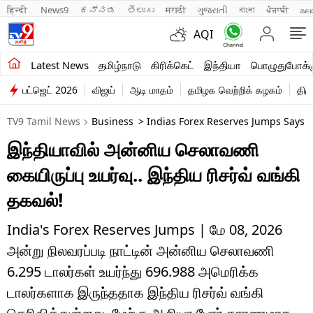
हिन्दी 
News9
ಕನ್ನಡ
తెలుగు
मराठी
ગુજરાતી
বাংলা
ਪੰਜਾਬੀ
മല
AQI
சமீபத்திய செய்திகள்
Latest News
தமிழ்நாடு
கிரிக்கெட்
இந்தியா
பொழுதுபோக்க
பட்ஜெட் 2026
விஜய்
ஆடி மாதம்
தமிழக வெற்றிக் கழகம்
திம
தமிழ்நாடு
TV9 Tamil News
Business
> Indias Forex Reserves Jumps Says R
இந்தியா
இந்தியாவில் அன்னிய செலாவணி
உலகம்
கையிருப்பு உயர்வு.. இந்திய ரிசர்வ் வங்கி
விளையாட்டு
தகவல்!
பொழுதுபோக்கு
India's Forex Reserves Jumps | மே 08, 2026
அன்று நிலவரப்படி நாட்டின் அன்னிய செலாவணி
லைஃப்ஸ்டைல்
6.295 டாலர்கள் உயர்ந்து 696.988 அமெரிக்க
வணிகம்
டாலர்களாக இருந்ததாக இந்திய ரிசர்வ் வங்கி