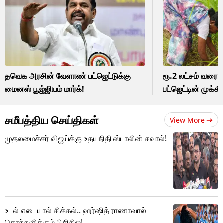
தவெக அரசின் வேளாண் பட்ஜெட்டுக்கு
ரூ.2 லட்சம் வரை ர
மைனஸ் பூஜ்ஜியம் மார்க்!
பட்ஜெட்டின் முக்க
சமீபத்திய செய்திகள்
View More
முதலமைச்சர் விஜய்க்கு உதயநிதி ஸ்டாலின் சவால்!
உடல் எடையால் சிக்கல்.. ஹர்ஷித் ராணாவால்
கொந்தளிக்கும் பிசிசிஐ!