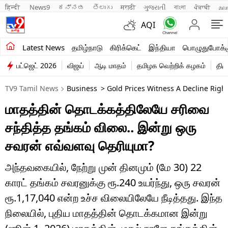
हिन्दी 
News9
ಕನ್ನಡ
తెలుగు
मराठी
ગુજરાતી
বাংলা
ਪੰਜਾਬੀ
മല
AQI
சமீபத்திய செய்திகள்
Latest News
தமிழ்நாடு
கிரிக்கெட்
இந்தியா
பொழுதுபோக்க
பட்ஜெட் 2026
விஜய்
ஆடி மாதம்
தமிழக வெற்றிக் கழகம்
திம
தமிழ்நாடு
TV9 Tamil News
Business
> Gold Prices Witness A Decline Rig
இந்தியா
மாதத்தின் தொடக்கத்திலேயே சரிவை
உலகம்
சந்தித்த தங்கம் விலை.. இன்று ஒரு
விளையாட்டு
சவரன் எவ்வளவு தெரியுமா?
பொழுதுபோக்கு
அந்தவகையில், நேற்று முன் தினமும் (மே 30) 22
காரட் தங்கம் சவரனுக்கு ரூ.240 உயர்ந்து, ஒரு சவரன்
லைஃப்ஸ்டைல்
ரூ.1,17,040 என்ற உச்ச விலையிலேயே நீடித்தது. இந்த
வணிகம்
நிலையில், புதிய மாதத்தின் தொடக்கமான இன்று