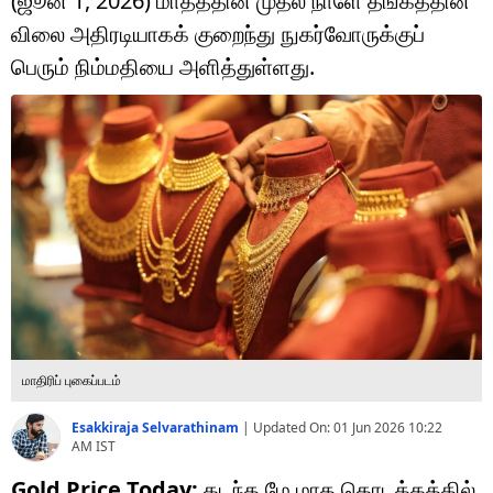
(ஜூன் 1, 2026) மாதத்தின் முதல் நாளே தங்கத்தின்
டெக்னாலஜி
விலை அதிரடியாகக் குறைந்து நுகர்வோருக்குப்
ஆன்மீகம்
பெரும் நிம்மதியை அளித்துள்ளது.
வைரல்
ஹெஃல்த்
ஷார்ட் வீடியோஸ்
வலை கதைகள்
போட்டோ கேலரி
மாதிரிப் புகைப்படம்
Esakkiraja Selvarathinam
|
Updated On:
01 Jun 2026 10:22
AM
IST
Gold Price Today:
கடந்த மே மாத தொடக்கத்தில்