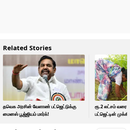
Related Stories
தவெக அரசின் வேளாண் பட்ஜெட்டுக்கு
ரூ.2 லட்சம் வரை ர
மைனஸ் பூஜ்ஜியம் மார்க்!
பட்ஜெட்டின் முக்க