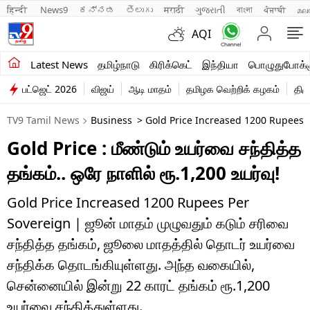
हिन्दी 
News9
ಕನ್ನಡ
తెలుగు
मराठी
ગુજરાતી
বাংলা
ਪੰਜਾਬੀ
മല
AQI
சமீபத்திய செய்திகள்
Latest News
தமிழ்நாடு
கிரிக்கெட்
இந்தியா
பொழுதுபோக்க
பட்ஜெட் 2026
விஜய்
ஆடி மாதம்
தமிழக வெற்றிக் கழகம்
திம
தமிழ்நாடு
TV9 Tamil News
Business
> Gold Price Increased 1200 Rupees P
இந்தியா
Gold Price : மீண்டும் உயர்வை சந்தித்த
உலகம்
தங்கம்.. ஒரே நாளில் ரூ.1,200 உயர்வு!
விளையாட்டு
Gold Price Increased 1200 Rupees Per
பொழுதுபோக்கு
Sovereign | ஜூன் மாதம் முழுவதும் கடும் சரிவை
சந்தித்த தங்கம், ஜூலை மாதத்தில் தொடர் உயர்வை
லைஃப்ஸ்டைல்
சந்திக்க தொடங்கியுள்ளது. அந்த வகையில்,
வணிகம்
சென்னையில் இன்று 22 காரட் தங்கம் ரூ.1,200
உயர்வை சந்தித்துள்ளது.