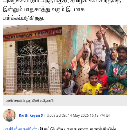
அழைக்கப்படும் அந்த பகுதி, தமிழக கலாசாரத்தை
டெக்னாலஜி
இன்னும் பாதுகாத்து வரும் இடமாக
ஆன்மீகம்
பார்க்கப்படுகிறது.
வைரல்
ஹெஃல்த்
ஷார்ட் வீடியோஸ்
வலை கதைகள்
போட்டோ கேலரி
பாகிஸ்தானில் ஒரு மினி தமிழ்நாடு
Karthikeyan S
|
Updated On:
14 May 2026 16:13 PM
IST
பாகிஸ்தானின்
மிகப்பெரிய நகரமான கராச்சியில்,