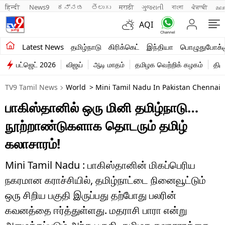
हिन्दी 
News9
ಕನ್ನಡ
తెలుగు
मराठी
ગુજરાતી
বাংলা
ਪੰਜਾਬੀ
മല
AQI
சமீபத்திய செய்திகள்
Latest News
தமிழ்நாடு
கிரிக்கெட்
இந்தியா
பொழுதுபோக்க
பட்ஜெட் 2026
விஜய்
ஆடி மாதம்
தமிழக வெற்றிக் கழகம்
திம
தமிழ்நாடு
TV9 Tamil News
World
> Mini Tamil Nadu In Pakistan Chennai Ex
இந்தியா
பாகிஸ்தானில் ஒரு மினி தமிழ்நாடு…
உலகம்
நூற்றாண்டுகளாக தொடரும் தமிழ்
விளையாட்டு
கலாசாரம்!
பொழுதுபோக்கு
Mini Tamil Nadu : பாகிஸ்தானின் மிகப்பெரிய
நகரமான கராச்சியில், தமிழ்நாட்டை நினைவூட்டும்
லைஃப்ஸ்டைல்
ஒரு சிறிய பகுதி இருப்பது தற்போது பலரின்
வணிகம்
கவனத்தை ஈர்த்துள்ளது. மதராசி பாரா என்று