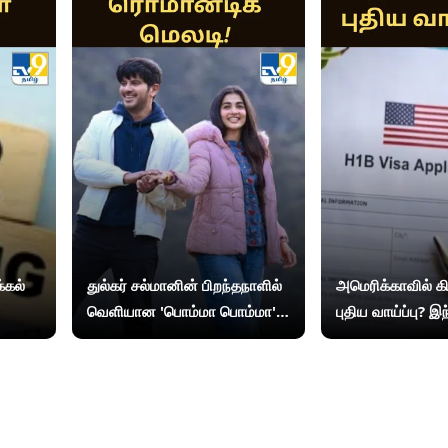
்கல்
துல்கர் சல்மானின் பிறந்தநாளில்
அமெரிக்காவில் கிர
வெளியான 'பொம்மா பொம்மா'...
புதிய வாய்ப்பு? 
ரசிகர்களை கவர்ந்த ரொமான்டிக்
விசாதாரர்களுக்கு
மெலடி!
தரும் மசோதா