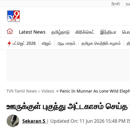
हिन्दी 
N
சமீபத்திய செய்திகள்
உலகம்
Latest News
தமிழ்நாடு
கிரிக்கெட்
இந்தியா
பொழ
தமிழ்நாடு
விளையாட்டு
பட்ஜெட் 2026
விஜய்
ஆடி மாதம்
தமிழக வெற்றிக் கழகம்
த
இந்தியா
பொழுதுபோக்கு
TV9 Tamil News
Videos
> Panic In Munnar As Lone Wild Elep
ஊருக்குள் புகுந்து அட்டகாசம் செய்த
Sekaran S
|
Updated On:
11 Jun 2026 15:48 PM
I