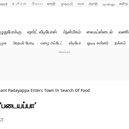
ews9
ಕನ್ನಡ
తెలుగు
मराठी
ગુજરાતી
বাংলা
ਪੰਜਾਬੀ
മലയാളം
मनी9
லைஃப்ஸ்டைல்
ஆன்மீகம்
ுதுபோக்கு
ஷார்ட் வீடியோஸ்
ஆன்மீகம்
லைஃப்ஸ்டைல்
வணி
வணிகம்
வைரல்
ிமுக
பிரதமர் மோடி
மழை அப்டேட்
வீடியோ
ஓடிடி கார்னர்
தங்கம்
டெக்னாலஜி
ஹெஃல்த்
hant Padayappa Enters Town In Search Of Food
 ‘படையப்பா’
ST