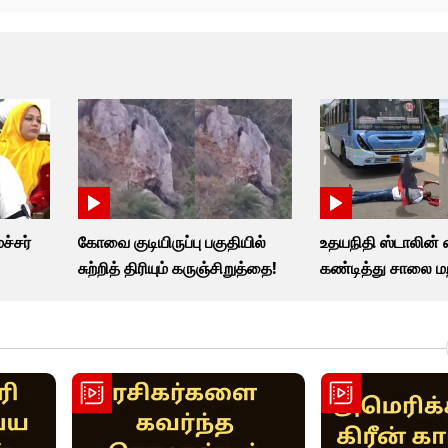
ச்சர்
கோவை குடியிருப்பு பகுதியில்
உதயநிதி ஸ்டாலின
சுற்றித் திரியும் கருஞ்சிறுத்தை!
கண்டித்து சாலை மற