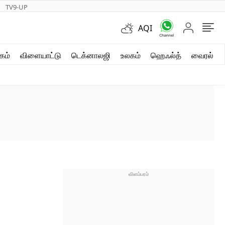
TV9-UP
AQI
ஷார்ட் வீடியோஸ்
கம்
விளையாட்டு
டெக்னாலஜி
உலகம்
ஹெஃல்த்
வைரல்
வலை கதைகள்
போட்டோ கேலரி