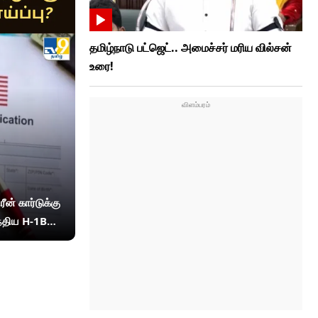
தமிழ்நாடு பட்ஜெட்.. அமைச்சர் மரிய வில்சன்
உரை!
ீன் கார்டுக்கு
இந்திய H-1B
 நம்பிக்கை