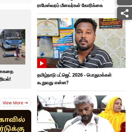
ராமேஸ்வரம் மீனவர்கள் கோரிக்கை
் கைதை
தமிழ்நாடு பட்ஜெட் 2026 - பொதுமக்கள்
ியல்!
கூறுவது என்ன?
View More