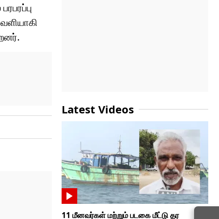
பரபரப்பு
 வெளியாகி
றனர்.
Latest Videos
11 மீனவர்கள் மற்றும் படகை மீட்டு தர