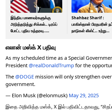
இந்திய மாணவர்களுக்கு
Shahbaz Sharif :
அடுத்தடுத்து சிக்கல்.. டிரம்ப்
பாகிஸ்தான் பிரதமரின் நட்
போட்ட புதிய உத்தரவு..
நாடுகள் லிஸ்ட்.. உற்று
விசாவுக்கு கண்டீஷன்!
கவனிக்கும் இந்தியா!
எலான் மஸ்க் X பதிவு
As my scheduled time as a Special Governmen
President
@realDonaldTrump
for the opportun
The
@DOGE
mission will only strengthen over
government.
— Elon Musk (@elonmusk)
May 29, 2025
இதை அறிவித்த மஸ்க், X இல் பதிவிட்டதாவது, “சிறப