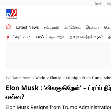
हिन्दी 
N
சமீபத்திய செய்திகள்
உலகம்
Latest News
தமிழ்நாடு
கிரிக்கெட்
இந்தியா
பொழ
தமிழ்நாடு
விளையாட்டு
பட்ஜெட் 2026
விஜய்
ஆடி மாதம்
தமிழக வெற்றிக் கழகம்
த
இந்தியா
பொழுதுபோக்கு
TV9 Tamil News
World
> Elon Musk Resigns From Trump Admini
Elon Musk : ‘விலகுகிறேன்’ – ட்ரம்ப் நி
என்ன?
Elon Musk Resigns from Trump Administration : அ