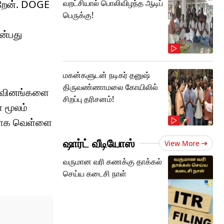
ிறேன். DOGE
வறட்சியால் பொலிவிழந்த ஆடிப்
பெருக்கு!
என்பது
மகன்களுடன் நடிகர் தனுஷ்
திருவண்ணாமலை கோயிலில்
செலவினங்களை
சிறப்பு தரிசனம்!
ா மூலம்
வதாக வெள்ளை
ு
ஷார்ட் வீடியோஸ்
View More
வருமான வரி கணக்கு தாக்கல்
செய்ய கடைசி நாள்