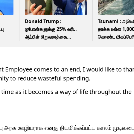
Donald Trump :
Tsunami : அமெ
பு
ஐபோன்களுக்கு 25% வரி..
தாக்க உள்ள 1,000
ஆப்பிள் நிறுவனத்தை
கொண்ட மிகப்பெரி
எச்சரித்த டொனால்ட் டிரம்ப்!
விஞ்ஞானிகள் எச்
t Employee comes to an end, I would like to tha
ity to reduce wasteful spending.
 time as it becomes a way of life throughout the
்பு அரசு ஊழியராக எனது நியமிக்கப்பட்ட காலம் முடிவட