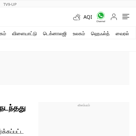
TV9-UP
AQI
ஷார்ட் வீடியோஸ்
கம்
விளையாட்டு
டெக்னாலஜி
உலகம்
ஹெஃல்த்
வைரல்
வலை கதைகள்
போட்டோ கேலரி
 நடந்தது
க்கப்பட்ட