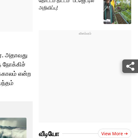
தோட்டம் திட்டம்" பட்ஜெட்டில்
அறிவிப்பு!
ர். அதாவது
 நோக்கிச்
க்காலம் என்ற
ந்தம்
வீடியோ
View More