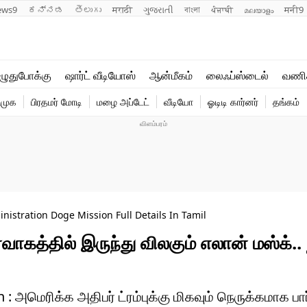
ews9
ಕನ್ನಡ
తెలుగు
मराठी
ગુજરાતી
বাংলা
ਪੰਜਾਬੀ
മലയാളം
मनी9
லைஃப்ஸ்டைல்
ஆன்மீகம்
ுதுபோக்கு
ஷார்ட் வீடியோஸ்
ஆன்மீகம்
லைஃப்ஸ்டைல்
வணி
வணிகம்
வைரல்
ிமுக
பிரதமர் மோடி
மழை அப்டேட்
வீடியோ
ஓடிடி கார்னர்
தங்கம்
டெக்னாலஜி
ஹெஃல்த்
stration Doge Mission Full Details In Tamil
ர்வாகத்தில் இருந்து விலகும் எலான் மஸ்க்..
மெரிக்க அதிபர் ட்ரம்புக்கு மிகவும் நெருக்கமாக பார்