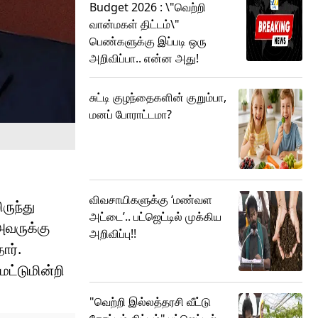
Budget 2026 : \"வெற்றி
வான்மகள் திட்டம்\"
பெண்களுக்கு இப்படி ஒரு
அறிவிப்பா.. என்ன அது!
சுட்டி குழந்தைகளின் குறும்பா,
மனப் போராட்டமா?
விவசாயிகளுக்கு ‘மண்வள
ருந்து
அட்டை’.. பட்ஜெட்டில் முக்கிய
அவருக்கு
அறிவிப்பு!!
ார்.
மட்டுமின்றி
"வெற்றி இல்லத்தரசி வீட்டு