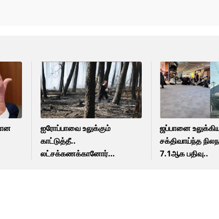
னான
ஐரோப்பாவை உலுக்கும்
ஜப்பானை உலுக்கி
காட்டுத்தீ..
சக்திவாய்ந்த நிலந
லட்சக்கணக்கானோர்
7.1ஆக பதிவு..
வெளியேற்றம்