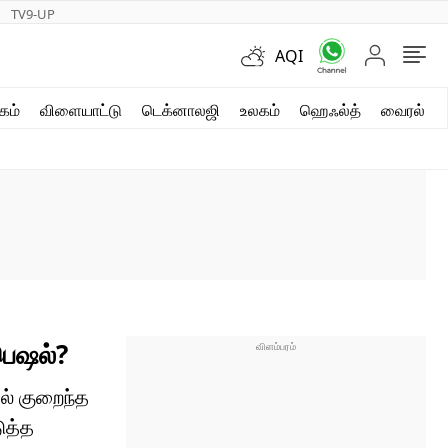
TV9-UP
AQI
ஷார்ட் வீடியோஸ்
கம்
விளையாட்டு
டெக்னாலஜி
உலகம்
ஹெஃல்த்
வைரல்
வலை கதைகள்
போட்டோ கேலரி
பெஷல்?
ல் குறைந்த
ுத்த