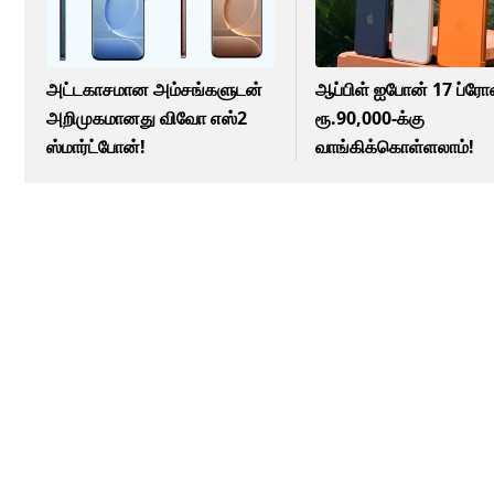
அட்டகாசமான அம்சங்களுடன்
ஆப்பிள் ஐபோன் 17 ப்ர
அறிமுகமானது விவோ எஸ்2
ரூ.90,000-க்கு
ஸ்மார்ட்போன்!
வாங்கிக்கொள்ளலாம்!