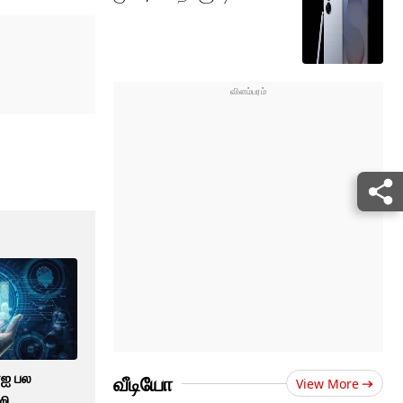
ஏஐ பல
வீடியோ
View More
றி