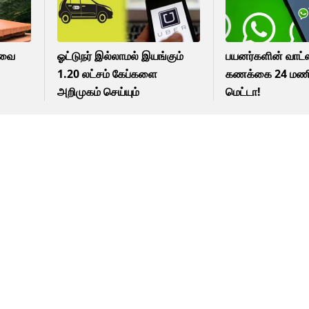
ோவை
ஓட்டுநர் இல்லாமல் இயங்கும்
பயனர்களின் வாட்
1.20 லட்சம் கேப்களை
கணக்கை 24 மணி 
அறிமுகம் செய்யும்
மெட்டா!