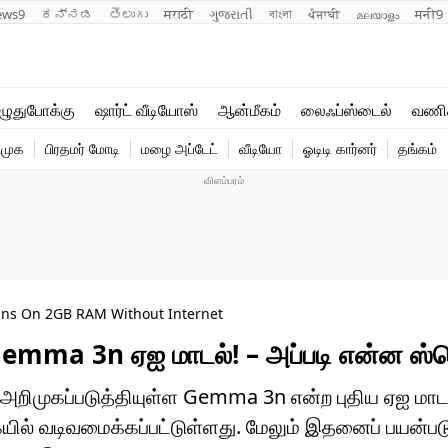
ews9
ಕನ್ನಡ
తెలుగు
मराठी
ગુજરાતી
বাংলা
ਪੰਜਾਬੀ
മലയാളം
मनी9
லைஃப்ஸ்டைல்
ஆன்மீகம்
ுதுபோக்கு
ஷார்ட் வீடியோஸ்
ஆன்மீகம்
லைஃப்ஸ்டைல்
வணி
வணிகம்
வைரல்
ிமுக
பிரதமர் மோடி
மழை அப்டேட்
வீடியோ
ஓடிடி கார்னர்
தங்கம்
டெக்னாலஜி
ஹெஃல்த்
uns On 2GB RAM Without Internet
emma 3n ஏஐ மாடல்! – அப்படி என்ன ஸ்
அறிமுகப்படுத்தியுள்ள Gemma 3n என்ற புதிய ஏஐ மாட
ல் வடிவமைக்கப்பட்டுள்ளது. மேலும் இதனைப் பயன்பட