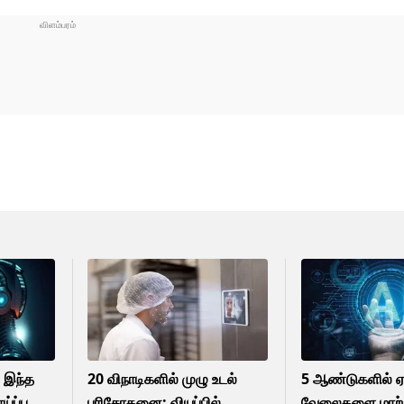
 இந்த
20 விநாடிகளில் முழு உடல்
5 ஆண்டுகளில் 
ப்பு
பரிசோதனை: வியப்பில்
வேலைகளை மாற்