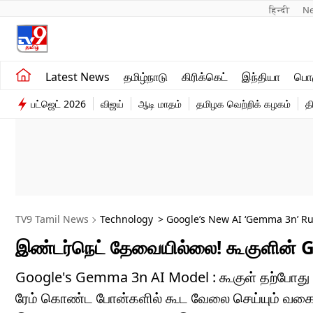
हिन्दी 
N
சமீபத்திய செய்திகள்
உலகம்
Latest News
தமிழ்நாடு
கிரிக்கெட்
இந்தியா
பொழ
தமிழ்நாடு
விளையாட்டு
பட்ஜெட் 2026
விஜய்
ஆடி மாதம்
தமிழக வெற்றிக் கழகம்
த
இந்தியா
பொழுதுபோக்கு
TV9 Tamil News
Technology
> Google’s New AI ‘Gemma 3n’ R
இண்டர்நெட் தேவையில்லை! கூகுளின் G
Google's Gemma 3n AI Model : கூகுள் தற்போது 
ரேம் கொண்ட போன்களில் கூட வேலை செய்யும் வகையி