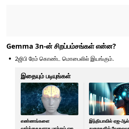
Gemma 3n-ன் சிறப்பம்சங்கள் என்ன?
2ஜிபி ரேம் கொண்ட மொபைலில் இயங்கும்.
இதையும் படியுங்கள்
எண்ணங்களை
இந்தியாவில் ஏஐ-ஆல்
வார்த்தைகளாக மாற்றும் ஏஐ
துறைகளில் வேலைவாய்