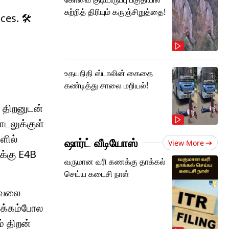
சுற்றித் திரியும் கருஞ்சிறுத்தை!
es. 🛠️
உதயநிதி ஸ்டாலின் கைதை
கண்டித்து சாலை மறியல்!
 திறனுடன்
டலுக்குள்
ளில்
ஷார்ட் வீடியோஸ்
View More
க்கு E4B
வருமான வரி கணக்கு தாக்கல்
செய்ய கடைசி நாள்
 வேலை
ழக்கம்போல
் திறன்