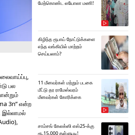
மேற்கொண்ட லயோலா மணி!
கிழிந்த ரூபாய் நோட்டுக்களை
எந்த வங்கியில் மாற்றம்
செய்யலாம்?
லைவாய்ப்பு,
11 மீனவர்கள் மற்றும் படகை
்டு பல
மீட்டு தர ராமேஸ்வரம்
ொன்றும்
மீனவர்கள் கோரிக்கை
ma 3n” என்ற
் இல்லாமல்
Audio),
சாம்சங் கேலக்ஸி எஸ்25-க்கு
ரூ.15,000 தள்ளுபடி!