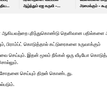
்திய
ஆழ்த்தும் ஏஐ கருவி –
அமைக்கும் – கூகு
கவல்
மருத்துவ உலகில் பெரும் புரட்சி
மைண்ட் சிஇஓ எச
ியோ ஆகியவற்றை புரிந்துகொண்டு தெளிவான பதில்களை அ
், பிராம்ப்ட் கொடுத்தால் கட்டுரைகளை உருவாக்கும்
வை செய்யும். இதன் மூலம் நீங்கள் ஒரு வீடியோ கொடுத
சொல்லும்.
 பரிசோதனை செய்யும் திறன் கொண்டது.
்படும்.