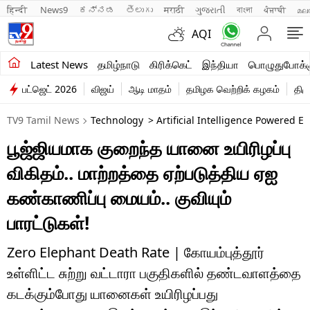
हिन्दी 
News9
ಕನ್ನಡ
తెలుగు
मराठी
ગુજરાતી
বাংলা
ਪੰਜਾਬੀ
മല
AQI
சமீபத்திய செய்திகள்
Latest News
தமிழ்நாடு
கிரிக்கெட்
இந்தியா
பொழுதுபோக்க
பட்ஜெட் 2026
விஜய்
ஆடி மாதம்
தமிழக வெற்றிக் கழகம்
திம
தமிழ்நாடு
TV9 Tamil News
Technology
> Artificial Intelligence Powered
இந்தியா
பூஜ்ஜியமாக குறைந்த யானை உயிரிழப்பு
உலகம்
விகிதம்.. மாற்றத்தை ஏற்படுத்திய ஏஐ
விளையாட்டு
கண்காணிப்பு மையம்.. குவியும்
பாரட்டுகள்!
பொழுதுபோக்கு
லைஃப்ஸ்டைல்
Zero Elephant Death Rate | கோயம்புத்தூர்
உள்ளிட்ட சுற்று வட்டாரா பகுதிகளில் தண்டவாளத்தை
வணிகம்
கடக்கும்போது யானைகள் உயிரிழப்பது