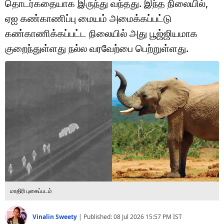
தொடர்கதையாக இருந்து வந்தது. இந்த நிலையில்,
டெக்னாலஜி
ஏஐ கண்காணிப்பு மையம் அமைக்கப்பட்டு
ஆன்மீகம்
கண்காணிக்கப்பட்ட நிலையில் அது பூஜ்ஜியமாக
குறைந்துள்ளது நல்ல வரவேற்பை பெற்றுள்ளது.
வைரல்
ஹெஃல்த்
ஷார்ட் வீடியோஸ்
வலை கதைகள்
போட்டோ கேலரி
மாதிரி புகைப்படம்
Vinalin Sweety
|
Published:
08 Jul 2026 15:57 PM
IST