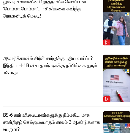
துல்கர் சல்மானின் பிறந்தநாளில் வெளியான
'பொம்மா பொம்மா'... ரசிகர்களை கவர்ந்த
ரொமான்டிக் மெலடி!
அமெரிக்காவில் கிரீன் கார்டுக்கு புதிய வாய்ப்பு?
இந்திய H-1B விசாதாரர்களுக்கு நம்பிக்கை தரும்
மசோதா
BS-6 கார் உரிமையாளர்களுக்கு நிம்மதி... மாசு
சான்றிதழ் செல்லுபடியாகும் காலம் 3 ஆண்டுகளாக
உயருமா?