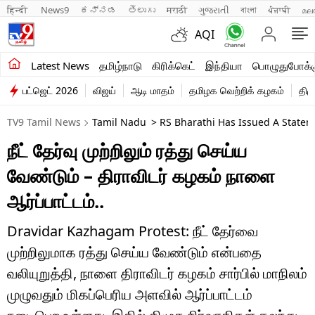
हिन्दी 
News9
ಕನ್ನಡ
తెలుగు
मराठी
ગુજરાતી
বাংলা
ਪੰਜਾਬੀ
മല
AQI
சமீபத்திய செய்திகள்
Latest News
தமிழ்நாடு
கிரிக்கெட்
இந்தியா
பொழுதுபோக்க
பட்ஜெட் 2026
விஜய்
ஆடி மாதம்
தமிழக வெற்றிக் கழகம்
திம
தமிழ்நாடு
TV9 Tamil News
Tamil Nadu
> RS Bharathi Has Issued A State
இந்தியா
நீட் தேர்வு முற்றிலும் ரத்து செய்ய
உலகம்
வேண்டும் – திராவிடர் கழகம் நாளை
விளையாட்டு
ஆர்ப்பாட்டம்..
பொழுதுபோக்கு
Dravidar Kazhagam Protest: நீட் தேர்வை
முற்றிலுமாக ரத்து செய்ய வேண்டும் என்பதை
லைஃப்ஸ்டைல்
வலியுறுத்தி, நாளை திராவிடர் கழகம் சார்பில் மாநிலம்
வணிகம்
முழுவதும் மிகப்பெரிய அளவில் ஆர்ப்பாட்டம்