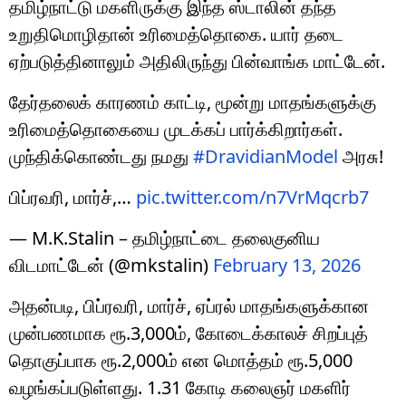
தமிழ்நாட்டு மகளிருக்கு இந்த ஸ்டாலின் தந்த
உறுதிமொழிதான் உரிமைத்தொகை. யார் தடை
ஏற்படுத்தினாலும் அதிலிருந்து பின்வாங்க மாட்டேன்.
தேர்தலைக் காரணம் காட்டி, மூன்று மாதங்களுக்கு
உரிமைத்தொகையை முடக்கப் பார்க்கிறார்கள்.
முந்திக்கொண்டது நமது
#DravidianModel
அரசு!
பிப்ரவரி, மார்ச்,…
pic.twitter.com/n7VrMqcrb7
— M.K.Stalin – தமிழ்நாட்டை தலைகுனிய
விடமாட்டேன் (@mkstalin)
February 13, 2026
அதன்படி, பிப்ரவரி, மார்ச், ஏப்ரல் மாதங்களுக்கான
முன்பணமாக ரூ.3,000ம், கோடைக்காலச் சிறப்புத்
தொகுப்பாக ரூ.2,000ம் என மொத்தம் ரூ.5,000
வழங்கப்படுள்ளது. 1.31 கோடி கலைஞர் மகளிர்