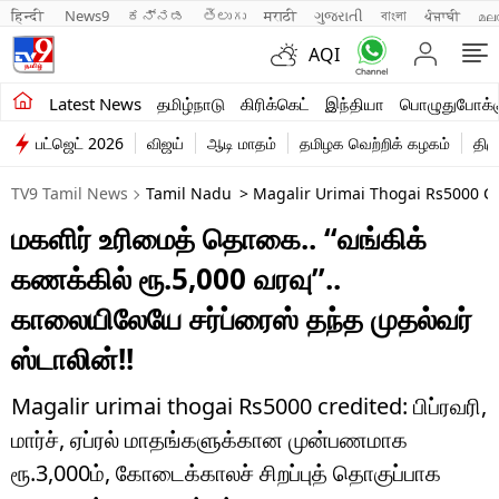
हिन्दी 
News9
ಕನ್ನಡ
తెలుగు
मराठी
ગુજરાતી
বাংলা
ਪੰਜਾਬੀ
മല
AQI
சமீபத்திய செய்திகள்
Latest News
தமிழ்நாடு
கிரிக்கெட்
இந்தியா
பொழுதுபோக்க
பட்ஜெட் 2026
விஜய்
ஆடி மாதம்
தமிழக வெற்றிக் கழகம்
திம
தமிழ்நாடு
TV9 Tamil News
Tamil Nadu
> Magalir Urimai Thogai Rs5000 C
இந்தியா
மகளிர் உரிமைத் தொகை.. “வங்கிக்
உலகம்
கணக்கில் ரூ.5,000 வரவு”..
விளையாட்டு
காலையிலேயே சர்ப்ரைஸ் தந்த முதல்வர்
ஸ்டாலின்!!
பொழுதுபோக்கு
லைஃப்ஸ்டைல்
Magalir urimai thogai Rs5000 credited: பிப்ரவரி,
மார்ச், ஏப்ரல் மாதங்களுக்கான முன்பணமாக
வணிகம்
ரூ.3,000ம், கோடைக்காலச் சிறப்புத் தொகுப்பாக