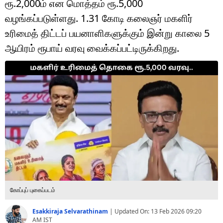
ரூ.2,000ம் என மொத்தம் ரூ.5,000
டெக்னாலஜி
வழங்கப்படுள்ளது. 1.31 கோடி கலைஞர் மகளிர்
ஆன்மீகம்
உரிமைத் திட்டப் பயனாளிகளுக்கும் இன்று காலை 5
ஆயிரம் ரூபாய் வரவு வைக்கப்பட்டிருக்கிறது.
வைரல்
ஹெஃல்த்
ஷார்ட் வீடியோஸ்
வலை கதைகள்
போட்டோ கேலரி
கோப்புப் புகைப்படம்
Esakkiraja Selvarathinam
|
Updated On:
13 Feb 2026 09:20
AM
IST