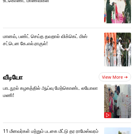
உட்கொண்ட மாணவிகள்
மானவ், பண்ட் செய்த தவறால் விக்கெட் மிஸ்
சட்டென கே.எல்.ராகுல்!
வீடியோ
View More
பாடநூல் கழகத்தில் ஆய்வு மேற்கொண்ட லயோலா
மணி!
11 மீனவர்கள் மற்றும் படகை மீட்டு தர ராமேஸ்வரம்