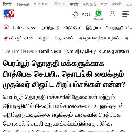
हिन्दी 
News9
ಕನ್ನಡ
తెలుగు
मराठी
ગુજરાતી
বাংলা
ਪੰਜਾਬੀ
മല
AQI
சமீபத்திய செய்திகள்
Latest News
தமிழ்நாடு
கிரிக்கெட்
இந்தியா
பொழுதுபோக்க
பட்ஜெட் 2026
விஜய்
ஆடி மாதம்
தமிழக வெற்றிக் கழகம்
திம
தமிழ்நாடு
TV9 Tamil News
Tamil Nadu
> Cm Vijay Likely To Inaugurate Ne
இந்தியா
பெரம்பூர் தொகுதி மக்களுக்காக
உலகம்
பிரத்யேக செயலி.. தொடங்கி வைக்கும்
விளையாட்டு
முதல்வர் விஜய்.. சிறப்பம்சங்கள் என்ன?
பொழுதுபோக்கு
பெரம்பூர் தொகுதி மக்களின் தேவைகள் மற்றும்
அப்பகுதியில் நிலவும் பிரச்சினைகளை உடனுக்குடன்
லைஃப்ஸ்டைல்
அறிந்து நடவடிக்கை எடுக்கும் வகையில் பிரத்யேக
வணிகம்
மொபைல் செயலி உருவாக்கப்பட்டுள்ளது. இந்த