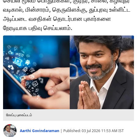
செயலி மூலம் பொதுமக்கள், குடிநீர், சாலை, கழிவுநீர்
டெக்னாலஜி
வடிகால், மின்சாரம், தெருவிளக்கு, துப்புரவு உள்ளிட்ட
ஆன்மீகம்
அடிப்படை வசதிகள் தொடர்பான புகார்களை
நேரடியாக பதிவு செய்யலாம்.
வைரல்
ஹெஃல்த்
ஷார்ட் வீடியோஸ்
வலை கதைகள்
போட்டோ கேலரி
கோப்பு புகைப்படம்
Aarthi Govindaraman
|
Published:
03 Jul 2026 11:53 AM
IST