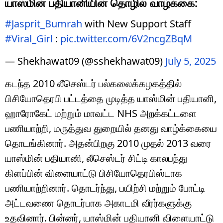
யாஸ்மின் பதியானியின் தொழில் வாழ்க்கை:
#Jasprit_Bumrah
with New Support Staff
#Viral_Girl
:
pic.twitter.com/6V2ncgZBqM
— Shekhawat09 (@sshekhawat09)
July 5, 2025
கடந்த 2010 லீசெஸ்டர் பல்கலைக்கழகத்தில்
பிசியோதெரபி பட்டத்தை முடித்த யாஸ்மின் பதியானி,
ஹாரோகேட் மற்றும் மாவட்ட NHS அறக்கட்டளை
பணியாற்றி, மருத்துவ துறையில் தனது வாழ்க்கையை
தொடங்கினார். அதன்பிறகு 2010 முதல் 2013 வரை
யாஸ்மின் பதியானி, லீசெஸ்டர் சிட்டி காலபந்து
கிளப்பின் விளையாட்டு பிசியோதெரபிஸ்டாக
பணியாற்றினார். தொடர்ந்து, பயிற்சி மற்றும் போட்டி
அட்டவணை தொடர்பாக அகாடமி வீரர்களுக்கு
உதவினார். பின்னர், யாஸ்மின் பதியானி விளையாட்டு