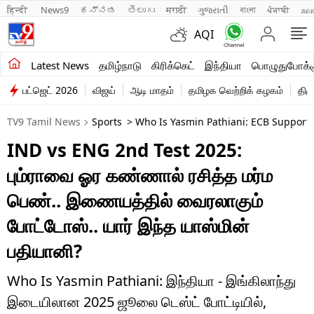
हिन्दी 
News9
ಕನ್ನಡ
తెలుగు
मराठी
ગુજરાતી
বাংলা
ਪੰਜਾਬੀ
മല
AQI
சமீபத்திய செய்திகள்
Latest News
தமிழ்நாடு
கிரிக்கெட்
இந்தியா
பொழுதுபோக்க
பட்ஜெட் 2026
விஜய்
ஆடி மாதம்
தமிழக வெற்றிக் கழகம்
திம
தமிழ்நாடு
TV9 Tamil News
Sports
> Who Is Yasmin Pathiani: ECB Support 
இந்தியா
IND vs ENG 2nd Test 2025:
உலகம்
பும்ராவை ஓர கண்ணால் ரசித்த மர்ம
விளையாட்டு
பெண்.. இணையத்தில் வைரலாகும்
போட்டோஸ்.. யார் இந்த யாஸ்மின்
பொழுதுபோக்கு
பதியானி?
லைஃப்ஸ்டைல்
Who Is Yasmin Pathiani: இந்தியா - இங்கிலாந்து
வணிகம்
இடையிலான 2025 ஜூலை டெஸ்ட் போட்டியில்,