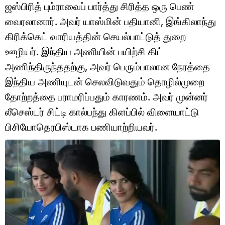
டெக்னாலஜி
ஜஸ்பிரித் பும்ராவைப் பார்த்து சிரித்த ஒரு பெண்
வைரலானார். அவர் யாஸ்மின் பதியானி, இங்கிலாந்து
ஆன்மீகம்
கிரிக்கெட் வாரியத்தின் செயல்பாட்டுத் துறை
வைரல்
ஊழியர். இந்திய அணியின் பயிற்சி கிட்
அணிந்திருந்ததற்கு, அவர் பெரும்பாலான நேரத்தை
ஹெஃல்த்
இந்திய அணியுடன் செலவிடுவதும் தொழில்முறை
ஷார்ட் வீடியோஸ்
தோற்றத்தை பராமரிப்பதும் காரணம். அவர் முன்னர்
லீசெஸ்டர் சிட்டி கால்பந்து கிளப்பில் விளையாட்டு
வலை கதைகள்
பிசியோதெரபிஸ்டாக பணியாற்றியவர்.
போட்டோ கேலரி