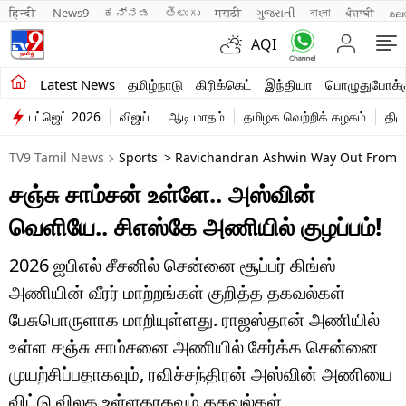
हिन्दी 
News9
ಕನ್ನಡ
తెలుగు
मराठी
ગુજરાતી
বাংলা
ਪੰਜਾਬੀ
മല
AQI
சமீபத்திய செய்திகள்
Latest News
தமிழ்நாடு
கிரிக்கெட்
இந்தியா
பொழுதுபோக்க
பட்ஜெட் 2026
விஜய்
ஆடி மாதம்
தமிழக வெற்றிக் கழகம்
திம
தமிழ்நாடு
TV9 Tamil News
Sports
> Ravichandran Ashwin Way Out From C
இந்தியா
சஞ்சு சாம்சன் உள்ளே.. அஸ்வின்
உலகம்
வெளியே.. சிஎஸ்கே அணியில் குழப்பம்!
விளையாட்டு
2026 ஐபிஎல் சீசனில் சென்னை சூப்பர் கிங்ஸ்
பொழுதுபோக்கு
அணியின் வீரர் மாற்றங்கள் குறித்த தகவல்கள்
பேசுபொருளாக மாறியுள்ளது. ராஜஸ்தான் அணியில்
லைஃப்ஸ்டைல்
உள்ள சஞ்சு சாம்சனை அணியில் சேர்க்க சென்னை
வணிகம்
முயற்சிப்பதாகவும், ரவிச்சந்திரன் அஸ்வின் அணியை
விட்டு விலக உள்ளதாகவும் தகவல்கள்