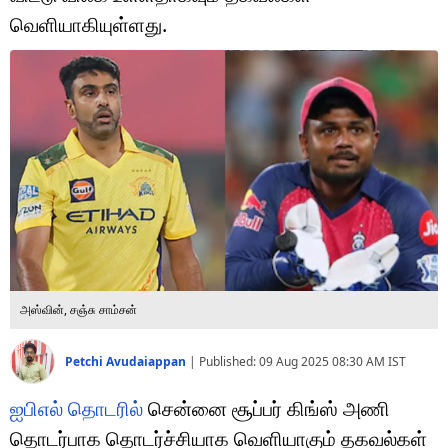
டெக்னாலஜி
வெளியாகியுள்ளது.
ஆன்மீகம்
வைரல்
ஹெஃல்த்
ஷார்ட் வீடியோஸ்
வலை கதைகள்
போட்டோ கேலரி
அஸ்வின், சஞ்சு சாம்சன்
Petchi Avudaiappan
|
Published:
09 Aug 2025 08:30 AM
IST
ஐபிஎல் தொடரில்
சென்னை சூப்பர் கிங்ஸ் அணி
தொடர்பாக தொடர்ச்சியாக வெளியாகும் தகவல்கள்