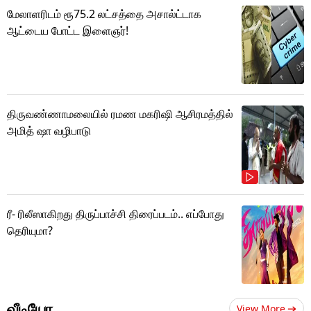
மேலாளரிடம் ரூ75.2 லட்சத்தை அசால்ட்டாக
ஆட்டைய போட்ட இளைஞர்!
திருவண்ணாமலையில் ரமண மகரிஷி ஆசிரமத்தில்
அமித் ஷா வழிபாடு
ரீ- ரிலீஸாகிறது திருப்பாச்சி திரைப்படம்.. எப்போது
தெரியுமா?
வீடியோ
View More