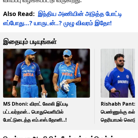
Also Read:
இந்திய அணியின் அடுத்த போட்டி
எப்போது…? யாருடன்..? முழு விவரம் இதோ!
இதையும் படியுங்கள்
MS Dhoni: விராட் கோலி இப்படி
Rishabh Pant: கர
பட்டவர்தான்.. பொதுவெளியில்
பெண்ணுக்கு கல்வ
போட்டுடைத்த எம்.எஸ்.தோனி..!
தெரியாமல் கொடுத்