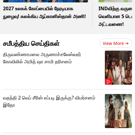
2027 உலகக் கோப்பையில் நேரடியாக
INDவிற்கு வருகை 
நுழைவு! கலக்கிய ஆப்கானிஸ்தான் அணி!
வெளியான 5 டெஸ்ட
அட்டவணை!
சமீபத்திய செய்திகள்
View More
திருவண்ணாமலை அருணாச்சலேஸ்வரர்
கோவிலில் அமித் ஷா சாமி தரிசனம்
வதந்தி 2 வெப் சீரிஸ் எப்படி இருக்கு? விமர்சனம்
இதோ