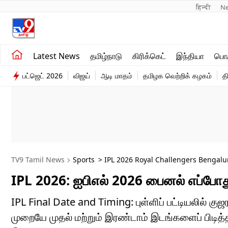
हिन्दी 
N
சமீபத்திய செய்திகள்
உலகம்
Latest News
தமிழ்நாடு
கிரிக்கெட்
இந்தியா
பொழ
தமிழ்நாடு
விளையாட்டு
பட்ஜெட் 2026
விஜய்
ஆடி மாதம்
தமிழக வெற்றிக் கழகம்
த
இந்தியா
பொழுதுபோக்கு
TV9 Tamil News
Sports
> IPL 2026 Royal Challengers Bengalu
IPL 2026: ஐபிஎல் 2026 பைனல் எப்போது
IPL Final Date and Timing: புள்ளிப் பட்டியலில் க
முறையே முதல் மற்றும் இரண்டாம் இடங்களைப் பிடித்