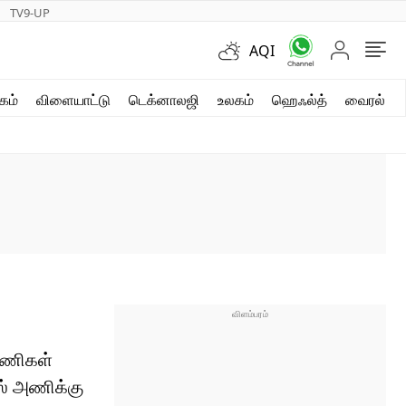
TV9-UP
AQI
ஷார்ட் வீடியோஸ்
கம்
விளையாட்டு
டெக்னாலஜி
உலகம்
ஹெஃல்த்
வைரல்
வலை கதைகள்
போட்டோ கேலரி
 அணிகள்
்ஸ் அணிக்கு