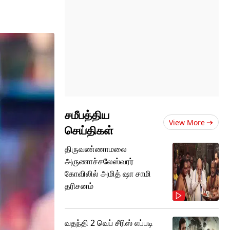
சமீபத்திய
View More
செய்திகள்
திருவண்ணாமலை
அருணாச்சலேஸ்வரர்
கோவிலில் அமித் ஷா சாமி
தரிசனம்
வதந்தி 2 வெப் சீரிஸ் எப்படி