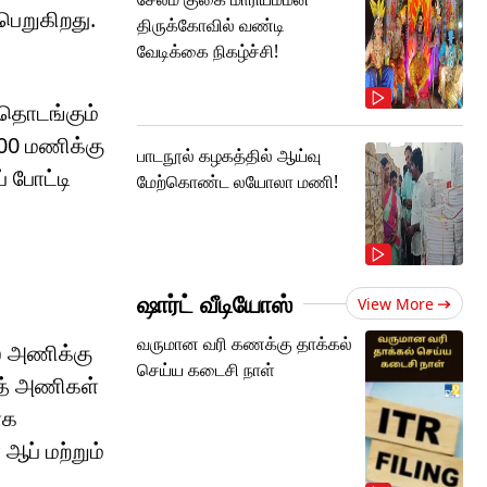
பெறுகிறது.
திருக்கோவில் வண்டி
வேடிக்கை நிகழ்ச்சி!
 தொடங்கும்
:00 மணிக்கு
பாடநூல் கழகத்தில் ஆய்வு
 போட்டி
மேற்கொண்ட லயோலா மணி!
ஷார்ட் வீடியோஸ்
View More
வருமான வரி கணக்கு தாக்கல்
ஸ் அணிக்கு
செய்ய கடைசி நாள்
ாத் அணிகள்
ாக
ஆப் மற்றும்