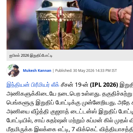
ஐபிஎல் 2026 இறுதிப்போட்டி
Mukesh Kannan
|
Published:
30 May 2026 14:33 PM
IST
இந்தியன் பிரீமியர் லீக்
சீசன் 19-ன்
(IPL 2026)
இறுதி
அணிகளுக்கிடையே நடைபெற உள்ளது. தகுதிச்சுற்று 1
பெங்களூரு இறுதிப் போட்டிக்கு முன்னேறியது. அதே சம
அணியை வீழ்த்தி குஜராத் டைட்டன்ஸ் இறுதிப் போட்ட
போட்டியில், சாய் சுதர்ஷன் மற்றும் சுப்மன் கில் முதல
மீதமிருக்க இலக்கை எட்டி, 7 விக்கெட் வித்தியாசத்தி