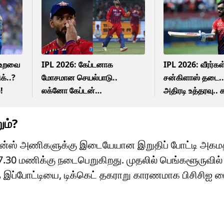
் உறவை
IPL 2026: கேப்டனாக
IPL 2026: வீரர்கள்
க்..?
மோசமான செயல்பாடு..
சன்கிளாஸ் தடை.. 
!
லக்னோ கேப்டன்
அதிரடி உத்தரவு..
பதவியிலிருந்து விலகிய ரிஷப்
என்ன?
பண்ட்!
ும்?
ைட்டன்ஸ் அணிகளுக்கு இடையேயான இறுதிப் போட்டி அகமத
ு 7.30 மணிக்கு நடைபெறுகிறது. முதலில் பெங்களூருவில் 
ந்த இப்போட்டியை, டிக்கெட் தகராறு காரணமாக பிசிசி