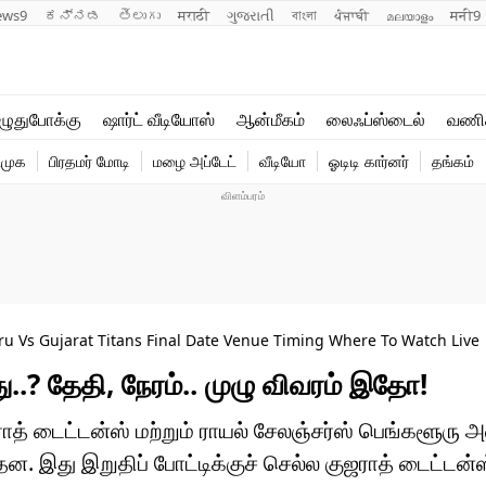
ews9
ಕನ್ನಡ
తెలుగు
मराठी
ગુજરાતી
বাংলা
ਪੰਜਾਬੀ
മലയാളം
मनी9
லைஃப்ஸ்டைல்
ஆன்மீகம்
ுதுபோக்கு
ஷார்ட் வீடியோஸ்
ஆன்மீகம்
லைஃப்ஸ்டைல்
வணி
வணிகம்
வைரல்
ிமுக
பிரதமர் மோடி
மழை அப்டேட்
வீடியோ
ஓடிடி கார்னர்
தங்கம்
டெக்னாலஜி
ஹெஃல்த்
ru Vs Gujarat Titans Final Date Venue Timing Where To Watch Live
..? தேதி, நேரம்.. முழு விவரம் இதோ!
ுஜராத் டைட்டன்ஸ் மற்றும் ராயல் சேலஞ்சர்ஸ் பெங்களூரு
தன. இது இறுதிப் போட்டிக்குச் செல்ல குஜராத் டைட்டன