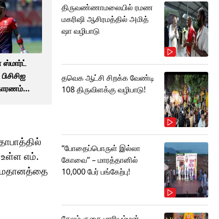
திருவண்ணாமலையில் ரமண
மகரிஷி ஆசிரமத்தில் அமித்
ஷா வழிபாடு
 ஸ்மார்ட்
பிசிசிஐ
தவெக ஆட்சி சிறக்க வேண்டி
 காரணம்
108 திருவிளக்கு வழிபாடு!
ாபாத்தில்
“போதைப்பொருள் இல்லா
உள்ள எம்.
கோவை” – மாரத்தானில்
ஐ மைதானத்தை
10,000 பேர் பங்கேற்பு!
சேலம் குகை மாரியம்மன்