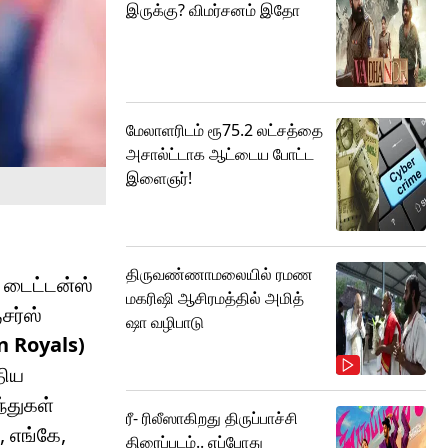
இருக்கு? விமர்சனம் இதோ
மேலாளரிடம் ரூ75.2 லட்சத்தை
அசால்ட்டாக ஆட்டைய போட்ட
இளைஞர்!
திருவண்ணாமலையில் ரமண
் டைட்டன்ஸ்
மகரிஷி ஆசிரமத்தில் அமித்
சர்ஸ்
ஷா வழிபாடு
n Royals)
திய
ந்துகள்
ரீ- ரிலீஸாகிறது திருப்பாச்சி
​​எங்கே,
திரைப்படம்.. எப்போது