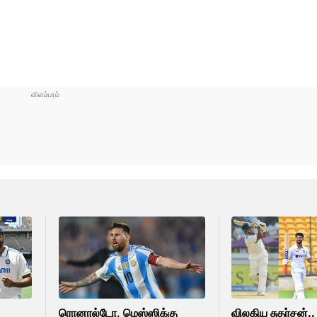
ரொனால்டோ, மெஸ்ஸிக்கு
விலகிய சுதர்சன்..