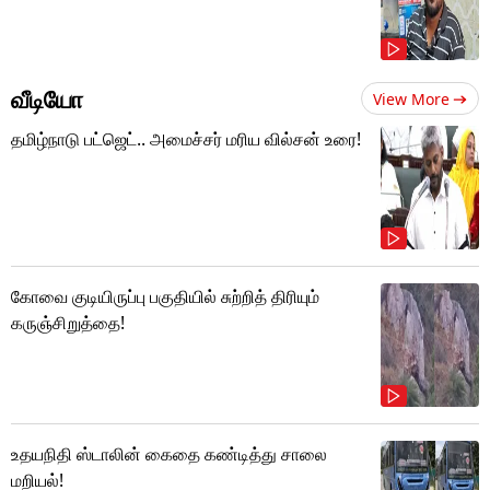
வீடியோ
View More
தமிழ்நாடு பட்ஜெட்.. அமைச்சர் மரிய வில்சன் உரை!
கோவை குடியிருப்பு பகுதியில் சுற்றித் திரியும்
கருஞ்சிறுத்தை!
உதயநிதி ஸ்டாலின் கைதை கண்டித்து சாலை
மறியல்!