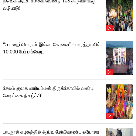
தவெக ஆட்சி சிறக்க வேண்டி 108 திருவிளக்கு
வழிபாடு!
“போதைப்பொருள் இல்லா கோவை” – மாரத்தானில்
10,000 பேர் பங்கேற்பு!
சேலம் குகை மாரியம்மன் திருக்கோவில் வண்டி
வேடிக்கை நிகழ்ச்சி!
பாடநூல் கழகத்தில் ஆய்வு மேற்கொண்ட லயோலா