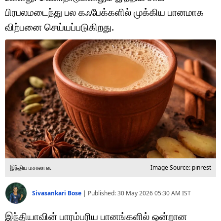
டெக்னாலஜி
பிரபலமடைந்து பல கஃபேக்களில் முக்கிய பானமாக
ஆன்மீகம்
விற்பனை செய்யப்படுகிறது.
வைரல்
ஹெஃல்த்
ஷார்ட் வீடியோஸ்
வலை கதைகள்
போட்டோ கேலரி
இந்திய மசாலா டீ.
Image Source: pinrest
Sivasankari Bose
|
Published:
30 May 2026 05:30 AM
IST
இந்தியாவின் பாரம்பரிய பானங்களில் ஒன்றான