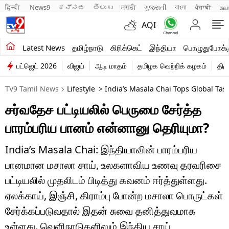
हिन्दी 
News9
ಕನ್ನಡ
తెలుగు
मराठी
ગુજરાતી
বাংলা
ਪੰਜਾਬੀ
മല
AQI
சமீபத்திய செய்திகள்
Latest News
தமிழ்நாடு
கிரிக்கெட்
இந்தியா
பொழுதுபோக்க
பட்ஜெட் 2026
விஜய்
ஆடி மாதம்
தமிழக வெற்றிக் கழகம்
திம
தமிழ்நாடு
TV9 Tamil News
Lifestyle
> India’s Masala Chai Tops Global Tast
இந்தியா
சர்வதேச பட்டியலில் பெருமை சேர்த்த
உலகம்
பாரம்பரிய பானம் என்னானு தெரியுமா?
விளையாட்டு
India’s Masala Chai: இந்தியாவின் பாரம்பரிய
பொழுதுபோக்கு
பானமான மசாலா சாய், உலகளாவிய உணவு தரவரிசை
பட்டியலில் முதலிடம் பிடித்து கவனம் ஈர்த்துள்ளது.
லைஃப்ஸ்டைல்
ஏலக்காய், இஞ்சி, கிராம்பு போன்ற மசாலா பொருட்கள்
வணிகம்
சேர்க்கப்படுவதால் இதன் சுவை தனித்துவமாக
உள்ளது. வெளிநாடுகளிலும் இந்திய சாய்