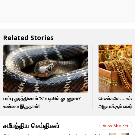
Related Stories
பாம்பு துரத்தினால் ‘S’ வடிவில் ஓடணுமா?
பெண்களே... உச்சி
உண்மை இதுதான்!
அழகாக்கும் எவர்
சமீபத்திய செய்திகள்
View More