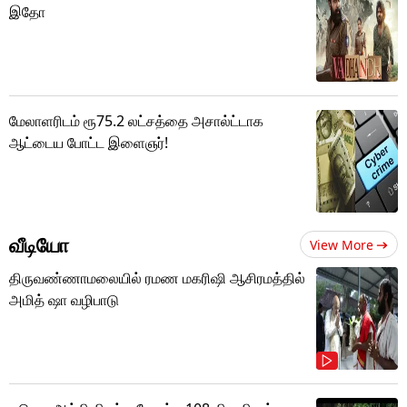
இதோ
மேலாளரிடம் ரூ75.2 லட்சத்தை அசால்ட்டாக
ஆட்டைய போட்ட இளைஞர்!
வீடியோ
View More
திருவண்ணாமலையில் ரமண மகரிஷி ஆசிரமத்தில்
அமித் ஷா வழிபாடு