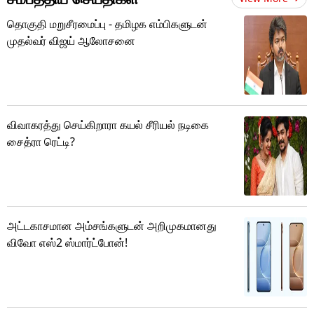
தொகுதி மறுசீரமைப்பு - தமிழக எம்பிகளுடன்
முதல்வர் விஜய் ஆலோசனை
விவாகரத்து செய்கிறாரா கயல் சீரியல் நடிகை
சைத்ரா ரெட்டி?
அட்டகாசமான அம்சங்களுடன் அறிமுகமானது
விவோ எஸ்2 ஸ்மார்ட்போன்!