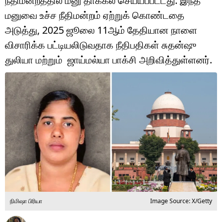
நீதிமன்றத்தில் மனு தாக்கல் செய்யப்பட்டது. இந்த
டெக்னாலஜி
மனுவை உச்ச நீதிமன்றம் ஏற்றுக் கொண்டதை
ஆன்மீகம்
அடுத்து, 2025 ஜூலை 11ஆம் தேதியான நாளை
விசாரிக்க பட்டியலிடுவதாக நீதிபதிகள் சுதன்ஷு
வைரல்
துலியா மற்றும் ஜாய்மல்யா பாக்சி அறிவித்துள்ளனர்.
ஹெஃல்த்
ஷார்ட் வீடியோஸ்
வலை கதைகள்
போட்டோ கேலரி
நிமிஷா பிரியா
Image Source: X/Getty