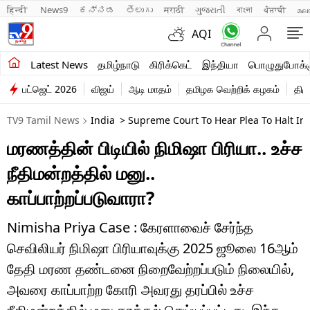
हिन्दी 
News9
ಕನ್ನಡ
తెలుగు
मराठी
ગુજરાતી
বাংলা
ਪੰਜਾਬੀ
മല
AQI
சமீபத்திய செய்திகள்
Latest News
தமிழ்நாடு
கிரிக்கெட்
இந்தியா
பொழுதுபோக்க
பட்ஜெட் 2026
விஜய்
ஆடி மாதம்
தமிழக வெற்றிக் கழகம்
திம
தமிழ்நாடு
TV9 Tamil News
India
> Supreme Court To Hear Plea To Halt In
இந்தியா
மரணத்தின் பிடியில் நிமிஷா பிரியா.. உச்ச
உலகம்
நீதிமன்றத்தில் மனு..
விளையாட்டு
காப்பாற்றப்படுவாரா?
பொழுதுபோக்கு
Nimisha Priya Case : கேரளாவைச் சேர்ந்த
செவிலியர் நிமிஷா பிரியாவுக்கு 2025 ஜூலை 16ஆம்
லைஃப்ஸ்டைல்
தேதி மரண தண்டனை நிறைவேற்றப்படும் நிலையில்,
வணிகம்
அவரை காப்பாற்ற கோரி அவரது தரப்பில் உச்ச