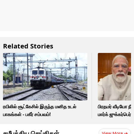
Related Stories
ரயிலில் சூட்கேசில் இருந்த மனித உடல்
பிரதமர் வீடியோ நீக
பாகங்கள் - பகீர் சம்பவம்!
மார்க் ஜுக்கர்பெர்க
சமீபத்திய செய்திகள்
View More