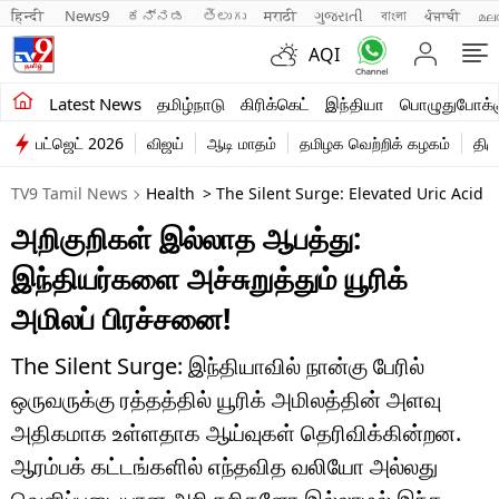
हिन्दी 
News9
ಕನ್ನಡ
తెలుగు
मराठी
ગુજરાતી
বাংলা
ਪੰਜਾਬੀ
മല
AQI
சமீபத்திய செய்திகள்
Latest News
தமிழ்நாடு
கிரிக்கெட்
இந்தியா
பொழுதுபோக்க
பட்ஜெட் 2026
விஜய்
ஆடி மாதம்
தமிழக வெற்றிக் கழகம்
திம
தமிழ்நாடு
TV9 Tamil News
Health
> The Silent Surge: Elevated Uric Acid 
இந்தியா
அறிகுறிகள் இல்லாத ஆபத்து:
உலகம்
இந்தியர்களை அச்சுறுத்தும் யூரிக்
விளையாட்டு
அமிலப் பிரச்சனை!
பொழுதுபோக்கு
The Silent Surge: இந்தியாவில் நான்கு பேரில்
ஒருவருக்கு ரத்தத்தில் யூரிக் அமிலத்தின் அளவு
லைஃப்ஸ்டைல்
அதிகமாக உள்ளதாக ஆய்வுகள் தெரிவிக்கின்றன.
வணிகம்
ஆரம்பக் கட்டங்களில் எந்தவித வலியோ அல்லது