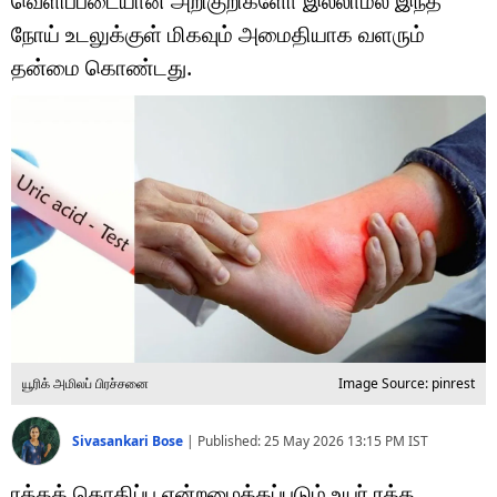
வெளிப்படையான அறிகுறிகளோ இல்லாமல் இந்த
டெக்னாலஜி
நோய் உடலுக்குள் மிகவும் அமைதியாக வளரும்
ஆன்மீகம்
தன்மை கொண்டது.
வைரல்
ஹெஃல்த்
ஷார்ட் வீடியோஸ்
வலை கதைகள்
போட்டோ கேலரி
யூரிக் அமிலப் பிரச்சனை
Image Source: pinrest
Sivasankari Bose
|
Published:
25 May 2026 13:15 PM
IST
ரத்தக் கொதிப்பு என்றழைக்கப்படும் உயர் ரத்த