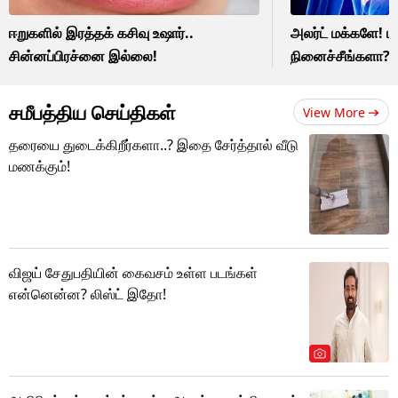
ஈறுகளில் இரத்தக் கசிவு உஷார்..
அலர்ட் மக்களே! ப
சின்னப்பிரச்னை இல்லை!
நினைச்சீங்களா?
சமீபத்திய செய்திகள்
View More
தரையை துடைக்கிறீர்களா..? இதை சேர்த்தால் வீடு
மணக்கும்!
விஜய் சேதுபதியின் கைவசம் உள்ள படங்கள்
என்னென்ன? லிஸ்ட் இதோ!