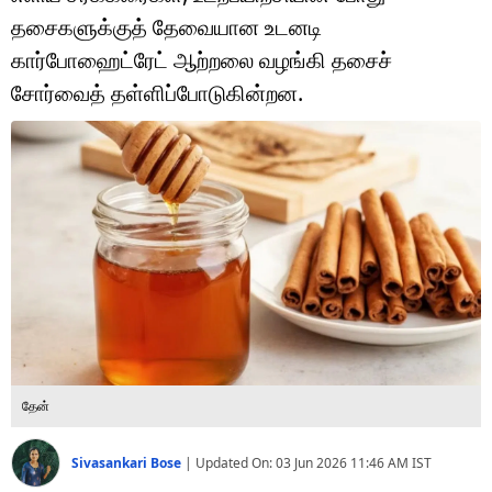
டெக்னாலஜி
தசைகளுக்குத் தேவையான உடனடி
ஆன்மீகம்
கார்போஹைட்ரேட் ஆற்றலை வழங்கி தசைச்
சோர்வைத் தள்ளிப்போடுகின்றன.
வைரல்
ஹெஃல்த்
ஷார்ட் வீடியோஸ்
வலை கதைகள்
போட்டோ கேலரி
தேன்
Sivasankari Bose
|
Updated On:
03 Jun 2026 11:46 AM
IST