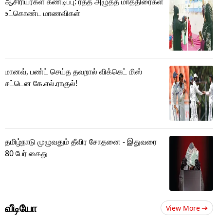
ஆசிரியர்கள் கண்டிப்பு: ரத்த அழுத்த மாத்திரைகள்
உட்கொண்ட மாணவிகள்
மானவ், பண்ட் செய்த தவறால் விக்கெட் மிஸ்
சட்டென கே.எல்.ராகுல்!
தமிழ்நாடு முழுவதும் தீவிர சோதனை - இதுவரை
80 பேர் கைது
வீடியோ
View More