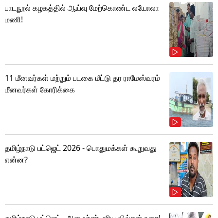
பாடநூல் கழகத்தில் ஆய்வு மேற்கொண்ட லயோலா
மணி!
11 மீனவர்கள் மற்றும் படகை மீட்டு தர ராமேஸ்வரம்
மீனவர்கள் கோரிக்கை
தமிழ்நாடு பட்ஜெட் 2026 - பொதுமக்கள் கூறுவது
என்ன?
தமிழ்நாடு பட்ஜெட்.. அமைச்சர் மரிய வில்சன் உரை!