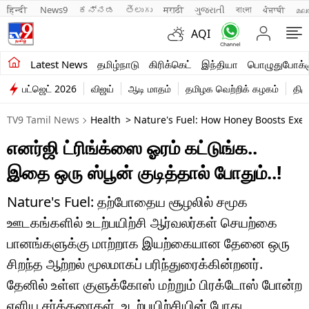
हिन्दी 
News9
ಕನ್ನಡ
తెలుగు
मराठी
ગુજરાતી
বাংলা
ਪੰਜਾਬੀ
മല
AQI
சமீபத்திய செய்திகள்
Latest News
தமிழ்நாடு
கிரிக்கெட்
இந்தியா
பொழுதுபோக்க
பட்ஜெட் 2026
விஜய்
ஆடி மாதம்
தமிழக வெற்றிக் கழகம்
திம
தமிழ்நாடு
TV9 Tamil News
Health
> Nature's Fuel: How Honey Boosts Exe
இந்தியா
எனர்ஜி ட்ரிங்க்ஸை ஓரம் கட்டுங்க..
உலகம்
இதை ஒரு ஸ்பூன் குடித்தால் போதும்..!
விளையாட்டு
Nature's Fuel: தற்போதைய சூழலில் சமூக
பொழுதுபோக்கு
ஊடகங்களில் உடற்பயிற்சி ஆர்வலர்கள் செயற்கை
பானங்களுக்கு மாற்றாக இயற்கையான தேனை ஒரு
லைஃப்ஸ்டைல்
சிறந்த ஆற்றல் மூலமாகப் பரிந்துரைக்கின்றனர்.
வணிகம்
தேனில் உள்ள குளுக்கோஸ் மற்றும் பிரக்டோஸ் போன்ற
எளிய சர்க்கரைகள், உடற்பயிற்சியின் போது