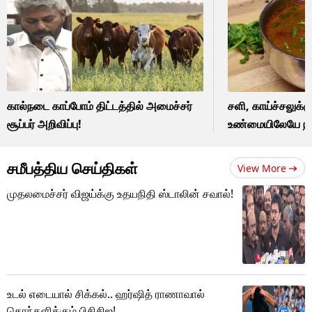
கால்நடை காப்போம் திட்டத்தில் அமைச்சர்
சளி, காய்ச்சலுக்க
சூப்பர் அறிவிப்பு!
உண்மையிலேயே ந
சமீபத்திய செய்திகள்
View More
முதலமைச்சர் விஜய்க்கு உதயநிதி ஸ்டாலின் சவால்!
உடல் எடையால் சிக்கல்.. ஹர்ஷித் ராணாவால்
கொந்தளிக்கும் பிசிசிஐ!