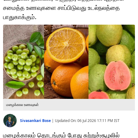
டெக்னாலஜி
சமைத்த உணவுகளை சாப்பிடுவது உடல்நலத்தை
ஆன்மீகம்
பாதுகாக்கும்.
வைரல்
ஹெஃல்த்
ஷார்ட் வீடியோஸ்
வலை கதைகள்
போட்டோ கேலரி
மழைக்கால உணவுகள்
Sivasankari Bose
|
Updated On:
06 Jul 2026 17:11 PM
IST
மழைக்காலம் தொடங்கும் போது சுற்றுச்சூழலில்