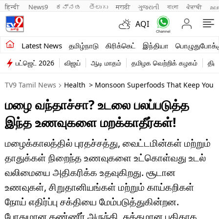
हिन्दी 
News9
ಕನ್ನಡ
తెలుగు
मराठी
ગુજરાતી
বাংলা
ਪੰਜਾਬੀ
മല
AQI
சமீபத்திய செய்திகள்
Latest News
தமிழ்நாடு
கிரிக்கெட்
இந்தியா
பொழுதுபோக்க
பட்ஜெட் 2026
விஜய்
ஆடி மாதம்
தமிழக வெற்றிக் கழகம்
திம
தமிழ்நாடு
TV9 Tamil News
Health
> Monsoon Superfoods That Keep Your 
இந்தியா
மழை வந்தாச்சா? உடலை பலப்படுத்த
உலகம்
இந்த உணவுகளை மறக்காதீர்கள்!
விளையாட்டு
மழைக்காலத்தில் புரதச்சத்து, வைட்டமின்கள் மற்றும்
பொழுதுபோக்கு
தாதுக்கள் நிறைந்த உணவுகளை உட்கொள்வது உடல்
வலிமையை அதிகரிக்க உதவுகிறது. சூடான
லைஃப்ஸ்டைல்
உணவுகள், சிறுதானியங்கள் மற்றும் காய்கறிகள்
வணிகம்
நோய் எதிர்ப்பு சக்தியை மேம்படுத்துகின்றன.
போதுமான தண்ணீர் அருந்தி, சுத்தமான புதிதாக