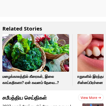
Related Stories
மழைக்காலத்தில் கீரைகள், இலை
ஈறுகளில் இரத்தக் 
காய்கறிகளா? ஏன் கவனம் தேவை..?
சின்னப்பிரச்னை 
சமீபத்திய செய்திகள்
View More