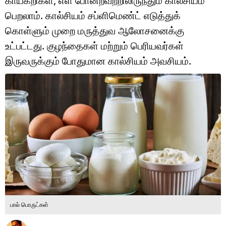
காய்கறிகள், எள் போன்றவற்றிலிருந்தும் கால்சியம்
டெக்னாலஜி
பெறலாம். கால்சியம் சப்ளிமெண்ட் எடுத்துக்
ஆன்மீகம்
கொள்ளும் முறை மருத்துவ ஆலோசனைக்கு
உட்பட்டது. குழந்தைகள் மற்றும் பெரியவர்கள்
வைரல்
இருவருக்கும் போதுமான கால்சியம் அவசியம்.
ஹெஃல்த்
ஷார்ட் வீடியோஸ்
வலை கதைகள்
போட்டோ கேலரி
பால் பொருட்கள்