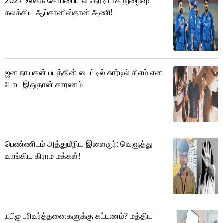
2027 உலகக் கோப்பையில் நேரடியாக நுழைவு!
கலக்கிய ஆப்கானிஸ்தான் அணி!
ஜன நாயகன் படத்தின் டைட்டில் கார்டில் சிஎம் என
போட இதுதான் காரணம்
பெண்ணிடம் அத்துமீறிய இளைஞர்: வெளுத்து
வாங்கிய கிராம மக்கள்!
யுபிஐ பரிவர்த்தனைகளுக்கு கட்டணம்? மத்திய