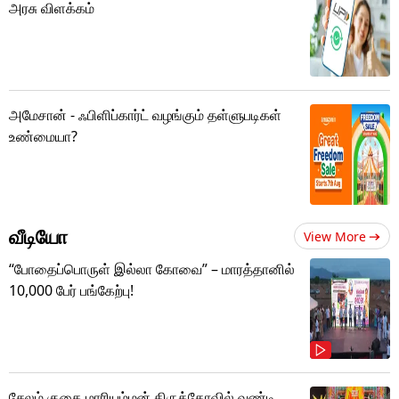
அரசு விளக்கம்
அமேசான் - ஃபிளிப்கார்ட் வழங்கும் தள்ளுபடிகள்
உண்மையா?
வீடியோ
View More
“போதைப்பொருள் இல்லா கோவை” – மாரத்தானில்
10,000 பேர் பங்கேற்பு!
சேலம் குகை மாரியம்மன் திருக்கோவில் வண்டி