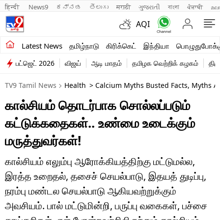
हिन्दी 
News9
ಕನ್ನಡ
తెలుగు
मराठी
ગુજરાતી
বাংলা
ਪੰਜਾਬੀ
മല
AQI
சமீபத்திய செய்திகள்
Latest News
தமிழ்நாடு
கிரிக்கெட்
இந்தியா
பொழுதுபோக்க
பட்ஜெட் 2026
விஜய்
ஆடி மாதம்
தமிழக வெற்றிக் கழகம்
திம
தமிழ்நாடு
TV9 Tamil News
Health
> Calcium Myths Busted Facts, Myths A
இந்தியா
கால்சியம் தொடர்பாக சொல்லப்படும்
உலகம்
கட்டுக்கதைகள்.. உண்மை உடைக்கும்
விளையாட்டு
மருத்துவர்கள்!
பொழுதுபோக்கு
கால்சியம் எலும்பு ஆரோக்கியத்திற்கு மட்டுமல்ல,
இரத்த உறைதல், தசைச் செயல்பாடு, இதயத் துடிப்பு,
லைஃப்ஸ்டைல்
நரம்பு மண்டல செயல்பாடு ஆகியவற்றுக்கும்
வணிகம்
அவசியம். பால் மட்டுமின்றி, பருப்பு வகைகள், பச்சை