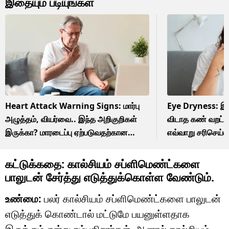
இதையும் படியுங்கள்
Heart Attack Warning Signs: மார்பு
Eye Dryness: இ
அழுத்தம், வியர்வை.. இந்த அறிகுறிகள்
விடாத கண் வறட்
இருக்கா? மாரடைப்பு ஏற்படுவதற்கான
எவ்வாறு சரிசெய்வ
வாய்ப்பு
கட்டுக்கதை: கால்சியம் சப்ளிமெண்ட்களை
பாலுடன் சேர்த்து எடுத்துக்கொள்ள வேண்டும்.
உண்மை:
பலர் கால்சியம் சப்ளிமெண்ட்களை பாலுடன்
எடுத்துக் கொண்டால் மட்டுமே பயனுள்ளதாக