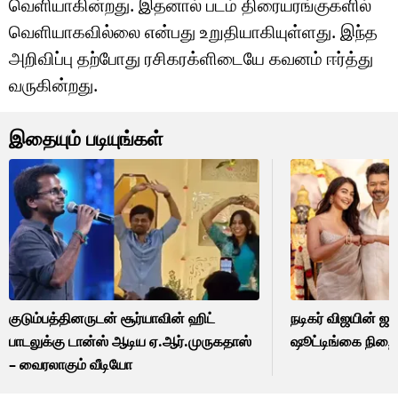
வெளியாகின்றது. இதனால் படம் திரையரங்குகளில்
வெளியாகவில்லை என்பது உறுதியாகியுள்ளது. இந்த
அறிவிப்பு தற்போது ரசிகரக்ளிடையே கவனம் ஈர்த்து
வருகின்றது.
இதையும் படியுங்கள்
குடும்பத்தினருடன் சூர்யாவின் ஹிட்
நடிகர் விஜயின் ஜ
பாடலுக்கு டான்ஸ் ஆடிய ஏ.ஆர்.முருகதாஸ்
ஷூட்டிங்கை நிறை
– வைரலாகும் வீடியோ