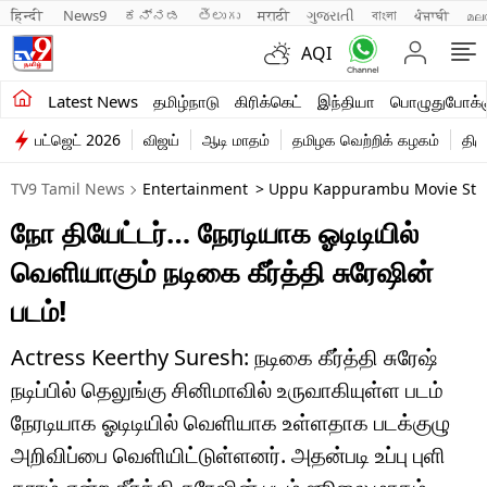
हिन्दी 
News9
ಕನ್ನಡ
తెలుగు
मराठी
ગુજરાતી
বাংলা
ਪੰਜਾਬੀ
മല
AQI
சமீபத்திய செய்திகள்
Latest News
தமிழ்நாடு
கிரிக்கெட்
இந்தியா
பொழுதுபோக்க
பட்ஜெட் 2026
விஜய்
ஆடி மாதம்
தமிழக வெற்றிக் கழகம்
திம
தமிழ்நாடு
TV9 Tamil News
Entertainment
> Uppu Kappurambu Movie Starr
இந்தியா
நோ தியேட்டர்… நேரடியாக ஓடிடியில்
உலகம்
வெளியாகும் நடிகை கீர்த்தி சுரேஷின்
விளையாட்டு
படம்!
பொழுதுபோக்கு
Actress Keerthy Suresh: நடிகை கீர்த்தி சுரேஷ்
நடிப்பில் தெலுங்கு சினிமாவில் உருவாகியுள்ள படம்
லைஃப்ஸ்டைல்
நேரடியாக ஓடிடியில் வெளியாக உள்ளதாக படக்குழு
வணிகம்
அறிவிப்பை வெளியிட்டுள்ளனர். அதன்படி உப்பு புளி