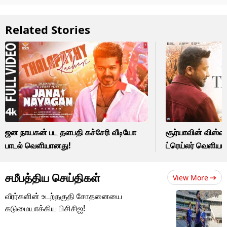
Related Stories
ஜன நாயகன் பட தளபதி கச்சேரி வீடியோ
சூர்யாவின் விஸ்வ
பாடல் வெளியானது!
ட்ரெய்லர் வெளியா
சமீபத்திய செய்திகள்
View More
வீரர்களின் உடற்தகுதி சோதனையை
கடுமையாக்கிய பிசிசிஐ!