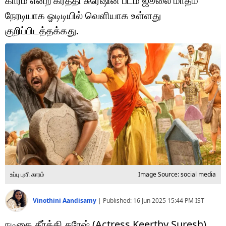
காரம் என்ற கீர்த்தி சுரேஷின் படம் ஜூலை மாதம்
டெக்னாலஜி
நேரடியாக ஓடிடியில் வெளியாக உள்ளது
ஆன்மீகம்
குறிப்பிடத்தக்கது.
வைரல்
ஹெஃல்த்
ஷார்ட் வீடியோஸ்
வலை கதைகள்
போட்டோ கேலரி
உப்பு புளி காரம்
Image Source: social media
Vinothini Aandisamy
|
Published:
16 Jun 2025 15:44 PM
IST
நடிகை கீர்த்தி சுரேஷ் (Actress Keerthy Suresh)