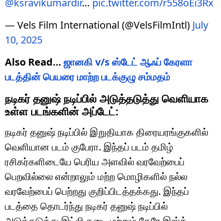
@ksravikumardir
…
pic.twitter.com/r558oEi3Rx
— Vels Film International (@VelsFilmIntl)
July
10, 2025
Also Read…
ஜானகி v/s ஸ்டேட் ஆஃப் கேரளா
படத்தின் பெயரை மாற்ற படக்குழு சம்மதம்
நடிகர் தனுஷ் நடிப்பில் அடுத்தடுத்து வெளியாக
உள்ள படங்களின் அப்டேட்:
நடிகர் தனுஷ் நடிப்பில் இறுதியாக திரையரங்குகளில்
வெளியான படம் குபேரா. இந்தப் படம் தமிழ்
ரசிகர்களிடையே பெரிய அளவில் வரவேற்பைப்
பெறவில்லை என்றாலும் மற்ற மொழிகளில் நல்ல
வரவேற்பைப் பெற்றது குறிப்பிடத்தக்கது. இந்தப்
படத்தை தொடர்ந்து நடிகர் தனுஷ் நடிப்பில்
அடுத்தடுத்து இட்லி கடை மற்றும் தேரே இஸ்க்