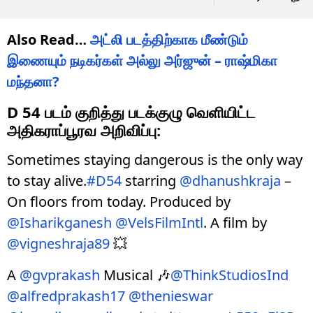
Also Read…
அட்லி படத்திற்காக மீண்டும்
இணையும் நடிகர்கள் அல்லு அர்ஜுன் – ராஷ்மிகா
மந்தனா?
D 54 படம் குறித்து படக்குழு வெளியிட்ட
அதிகராப்பூரவ அறிவிப்பு:
Sometimes staying dangerous is the only way
to stay alive.
#D54
starring
@dhanushkraja
–
On floors from today. Produced by
@Isharikganesh
@VelsFilmIntl
. A film by
@vigneshraja89
💥
A
@gvprakash
Musical 🎶
@ThinkStudiosInd
@alfredprakash17
@thenieswar