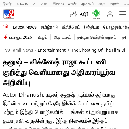
हिन्दी 
News9
ಕನ್ನಡ
తెలుగు
मराठी
ગુજરાતી
বাংলা
ਪੰਜਾਬੀ
മല
AQI
சமீபத்திய செய்திகள்
Latest News
தமிழ்நாடு
கிரிக்கெட்
இந்தியா
பொழுதுபோக்க
பட்ஜெட் 2026
விஜய்
ஆடி மாதம்
தமிழக வெற்றிக் கழகம்
திம
தமிழ்நாடு
TV9 Tamil News
Entertainment
> The Shooting Of The Film Dir
இந்தியா
தனுஷ் – விக்னேஷ் ராஜா கூட்டணி
உலகம்
குறித்து வெளியானது அதிகாரப்பூர்வ
விளையாட்டு
அறிவிப்பு
பொழுதுபோக்கு
Actor Dhanush: நடிகர் தனுஷ் நடிப்பில் தற்போது
இட்லி கடை மற்றும் தேரே இஸ்க் மெய் என தமிழ்
லைஃப்ஸ்டைல்
மற்றும் இந்தி மொழிகளில் படங்கள் விறுவிறுப்பாக
வணிகம்
தயாராகி வருகின்றது. இந்த நிலையில் இந்தப்