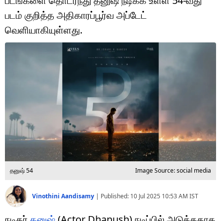
படங்களை தொடர்ந்து தனுஷ் நடிக்க உள்ள 54-வது
டெக்னாலஜி
படம் குறித்த அதிகாரப்பூர்வ அப்டேட்
ஆன்மீகம்
வெளியாகியுள்ளது.
வைரல்
ஹெஃல்த்
ஷார்ட் வீடியோஸ்
வலை கதைகள்
போட்டோ கேலரி
தனுஷ் 54
Image Source: social media
Vinothini Aandisamy
|
Published:
10 Jul 2025 10:53 AM
IST
நடிகர்
தனுஷ்
(Actor Dhanush) நடிப்பில் அடுத்ததாக