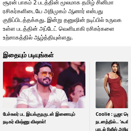
சூரன் பாகம் 2 படத்தின் மூலமாக தமிழ் சினிமா
ரசிகர்களிடையே அறிமுகம் ஆனார் என்பது
குறிப்பிடத்தக்கது. இன்று தனுஷின் நடிப்பில் உருவக
உள்ள படத்தின் அப்டேட் வெளியாகி ரசிகர்களை
உற்சாகத்தில் ஆழ்த்தியுள்ளது.
இதையும் படியுங்கள்
பேச்சுலர் பட இயக்குநருடன் இணையும்
Coolie : பூஜா ஹெக
நடிகர் விஷ்ணு விஷால்!
நடனத்தில்.. ‘கூலி
பாடல் ரிலீஸ் அறிவிப