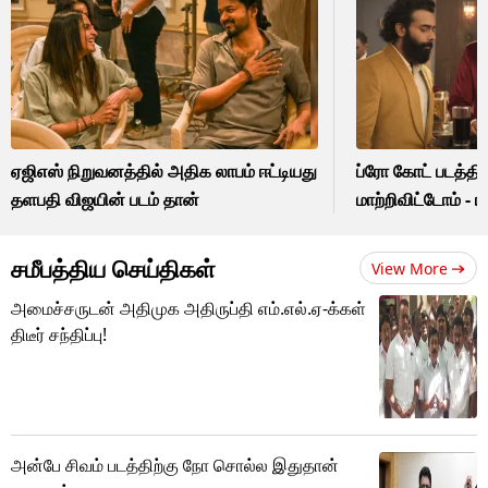
ஏஜிஎஸ் நிறுவனத்தில் அதிக லாபம் ஈட்டியது
ப்ரோ கோட் படத்தி
தளபதி விஜயின் படம் தான்
மாற்றிவிட்டோம் -
சமீபத்திய செய்திகள்
View More
அமைச்சருடன் அதிமுக அதிருப்தி எம்.எல்.ஏ-க்கள்
திடீர் சந்திப்பு!
அன்பே சிவம் படத்திற்கு நோ சொல்ல இதுதான்