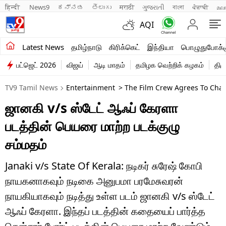
हिन्दी 
News9
ಕನ್ನಡ
తెలుగు
मराठी
ગુજરાતી
বাংলা
ਪੰਜਾਬੀ
മല
AQI
சமீபத்திய செய்திகள்
Latest News
தமிழ்நாடு
கிரிக்கெட்
இந்தியா
பொழுதுபோக்க
பட்ஜெட் 2026
விஜய்
ஆடி மாதம்
தமிழக வெற்றிக் கழகம்
திம
தமிழ்நாடு
TV9 Tamil News
Entertainment
> The Film Crew Agrees To Chang
இந்தியா
ஜானகி v/s ஸ்டேட் ஆஃப் கேரளா
உலகம்
படத்தின் பெயரை மாற்ற படக்குழு
விளையாட்டு
சம்மதம்
பொழுதுபோக்கு
Janaki v/s State Of Kerala: நடிகர் சுரேஷ் கோபி
நாயகனாகவும் நடிகை அனுபமா பரமேசுவரன்
லைஃப்ஸ்டைல்
நாயகியாகவும் நடித்து உள்ள படம் ஜானகி v/s ஸ்டேட்
வணிகம்
ஆஃப் கேரளா. இந்தப் படத்தின் கதையைப் பார்த்த