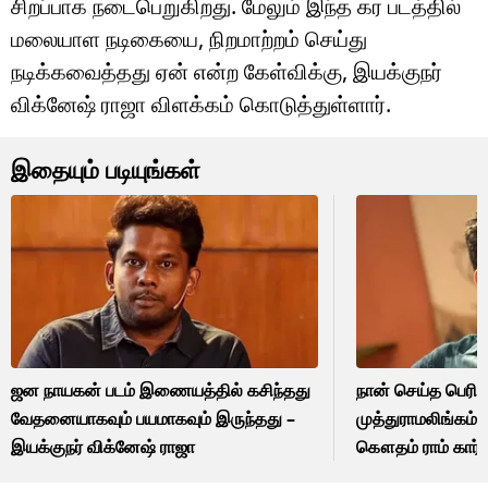
சிறப்பாக நடைபெறுகிறது. மேலும் இந்த கர படத்தில்
மலையாள நடிகையை, நிறமாற்றம் செய்து
நடிக்கவைத்தது ஏன் என்ற கேள்விக்கு, இயக்குநர்
விக்னேஷ் ராஜா விளக்கம் கொடுத்துள்ளார்.
இதையும் படியுங்கள்
ஜன நாயகன் படம் இணையத்தில் கசிந்தது
நான் செய்த பெரி
வேதனையாகவும் பயமாகவும் இருந்தது –
முத்துராமலிங்கம் 
இயக்குநர் விக்னேஷ் ராஜா
கௌதம் ராம் கார்த