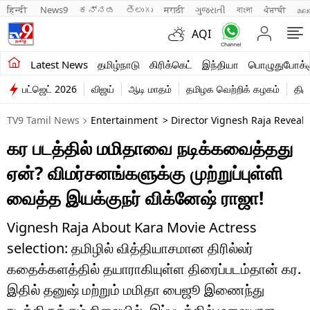
हिन्दी 
News9
ಕನ್ನಡ
తెలుగు
मराठी
ગુજરાતી
বাংলা
ਪੰਜਾਬੀ
മല
AQI
சமீபத்திய செய்திகள்
Latest News
தமிழ்நாடு
கிரிக்கெட்
இந்தியா
பொழுதுபோக்க
பட்ஜெட் 2026
விஜய்
ஆடி மாதம்
தமிழக வெற்றிக் கழகம்
திம
தமிழ்நாடு
TV9 Tamil News
Entertainment
> Director Vignesh Raja Reveal
இந்தியா
கர படத்தில் மமிதாவை நடிக்கவைத்தது
உலகம்
ஏன்? விமர்சனங்களுக்கு முற்றுப்புள்ளி
விளையாட்டு
வைத்த இயக்குநர் விக்னேஷ் ராஜா!
பொழுதுபோக்கு
Vignesh Raja About Kara Movie Actress
selection: தமிழில் வித்தியாசமான திரில்லர்
லைஃப்ஸ்டைல்
கதைக்களத்தில் தயாராகியுள்ள திரைப்படம்தான் கர.
வணிகம்
இதில் தனுஷ் மற்றும் மமிதா பைஜூ இணைந்து