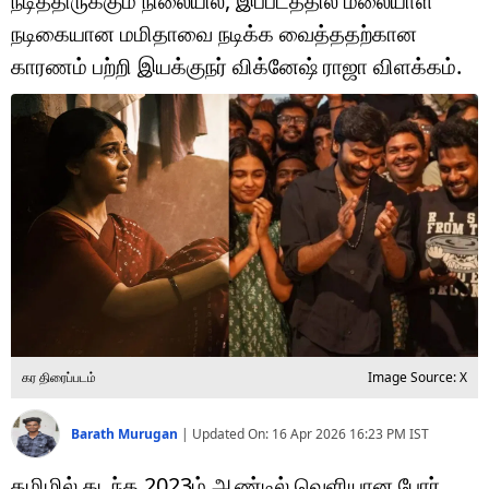
நடித்திருக்கும் நிலையில், இப்படத்தில் மலையாள
டெக்னாலஜி
நடிகையான மமிதாவை நடிக்க வைத்ததற்கான
ஆன்மீகம்
காரணம் பற்றி இயக்குநர் விக்னேஷ் ராஜா விளக்கம்.
வைரல்
ஹெஃல்த்
ஷார்ட் வீடியோஸ்
வலை கதைகள்
போட்டோ கேலரி
கர திரைப்படம்
Image Source: X
Barath Murugan
|
Updated On:
16 Apr 2026 16:23 PM
IST
தமிழில் கடந்த 2023ம் ஆண்டில் வெளியான போர்