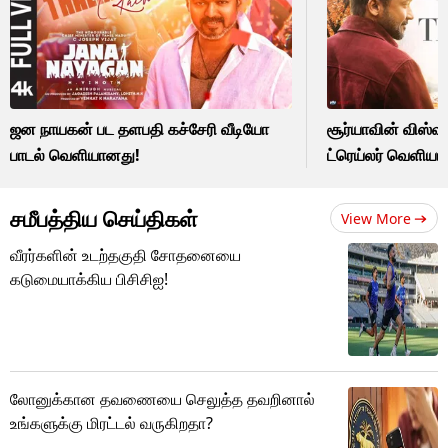
ஜன நாயகன் பட தளபதி கச்சேரி வீடியோ
சூர்யாவின் விஸ்வ
பாடல் வெளியானது!
ட்ரெய்லர் வெளியா
சமீபத்திய செய்திகள்
View More
வீரர்களின் உடற்தகுதி சோதனையை
கடுமையாக்கிய பிசிசிஐ!
லோனுக்கான தவணையை செலுத்த தவறினால்
உங்களுக்கு மிரட்டல் வருகிறதா?