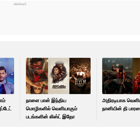
ாம்
நாளை பான் இந்திய
அதிரடியாக வெள
ப்டேட்
மொழிகளில் வெளியாகும்
நானியின் தி பாரடை
படங்களின் லிஸ்ட் இதோ