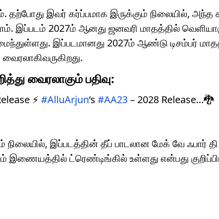
ம். தற்போது இவர் கர்ப்பமாக இருக்கும் நிலையில், அந்த 
்ளாராம். இப்படம் 2027ம் ஆனது ஜனவரி மாதத்தில் வெளியா
அமைந்துள்ளது. இப்படமானது 2027ம் ஆண்டு டிசம்பர் மாதத
 வைரலாகிவருகிறது.
றித்து வைரலாகும் பதிவு:
elease ⚡
#AlluArjun
‘s
#AA23
– 2028 Release…🐉
நிலையில், இப்படத்தின் தீப் பாடலான மேக் வே ஃபார் தி
ம் இணையத்தில் ட்ரெண்டிங்கில் உள்ளது என்பது குறிப்ப