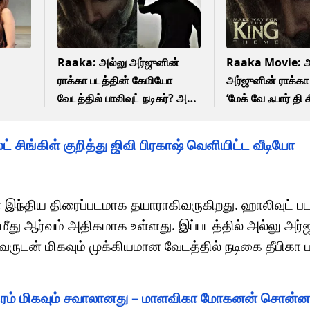
Raaka: அல்லு அர்ஜுனின்
Raaka Movie: அ
ராக்கா படத்தின் கேமியோ
அர்ஜுனின் ராக்கா
வேடத்தில் பாலிவுட் நடிகர்? அட
‘மேக் வே ஃபார் தி கி
இவர்தான்!
பாடல் வெளியானத
ம்!
ட் சிங்கிள் குறித்து ஜிவி பிரகாஷ் வெளியிட்ட வீடியோ
் இந்திய திரைப்படமாக தயாராகிவருகிறது. ஹாலிவுட் பட
மீது ஆர்வம் அதிகமாக உள்ளது. இப்படத்தில் அல்லு அர்
அவருடன் மிகவும் முக்கியமான வேடத்தில் நடிகை தீபிகா
த்திரம் மிகவும் சவாலானது – மாளவிகா மோகனன் சொன்ன