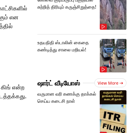
சுற்றித் திரியும் கருஞ்சிறுத்தை!
காட்சிகளில்
கும் என
்தில்
உதயநிதி ஸ்டாலின் கைதை
கண்டித்து சாலை மறியல்!
ஷார்ட் வீடியோஸ்
View More
 கிங் என்ற
வருமான வரி கணக்கு தாக்கல்
ிடத்தக்கது.
செய்ய கடைசி நாள்