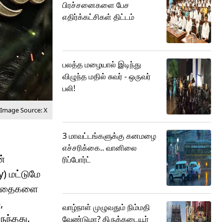
பிரச்சனைகளை பேச
எதிர்க்கட்சிகள் திட்டம்
பலத்த மழையால் இடிந்து
விழுந்த மதில் சுவர் - ஒருவர்
பலி!
Image Source: X
3 மாவட்டங்களுக்கு கனமழை
எச்சரிக்கை.. வானிலை
ன்
ரிப்போர்ட்
y) மட்டுமே
ான கதைகளை
,
வாழ்நாள் முழுவதும் நிம்மதி
ுந்தது.
வேண்டுமா? திருக்கடையூர்