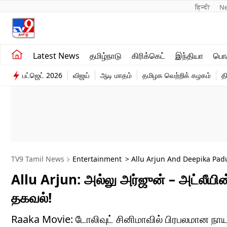
हिन्दी 
N
சமீபத்திய செய்திகள்
உலகம்
Latest News
தமிழ்நாடு
கிரிக்கெட்
இந்தியா
பொழ
தமிழ்நாடு
விளையாட்டு
பட்ஜெட் 2026
விஜய்
ஆடி மாதம்
தமிழக வெற்றிக் கழகம்
த
இந்தியா
பொழுதுபோக்கு
TV9 Tamil News
Entertainment
> Allu Arjun And Deepika Pad
Allu Arjun: அல்லு அர்ஜுன் – அட்லீயின்
தகவல்!
Raaka Movie: டோலிவுட் சினிமாவில் பிரபலமான நா