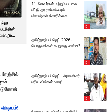
11 மீனவர்கள் மற்றும் படகை
மீட்டு தர ராமேஸ்வரம்
மீனவர்கள் கோரிக்கை
ல்லு
 படத்தின்
ங்’ தீம்
தமிழ்நாடு பட்ஜெட் 2026 -
ு!
பொதுமக்கள் கூறுவது என்ன?
 ரேஞ்சில்
தமிழ்நாடு பட்ஜெட்.. அமைச்சர்
ஜுன்
மரிய வில்சன் உரை!
 படுகோன்
 விஷயம்!
கோவை குடியிருப்பு பகுதியில்