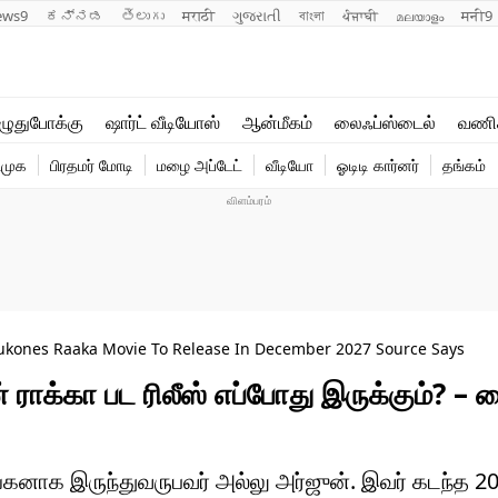
ews9
ಕನ್ನಡ
తెలుగు
मराठी
ગુજરાતી
বাংলা
ਪੰਜਾਬੀ
മലയാളം
मनी9
லைஃப்ஸ்டைல்
ஆன்மீகம்
ுதுபோக்கு
ஷார்ட் வீடியோஸ்
ஆன்மீகம்
லைஃப்ஸ்டைல்
வணி
வணிகம்
வைரல்
ிமுக
பிரதமர் மோடி
மழை அப்டேட்
வீடியோ
ஓடிடி கார்னர்
தங்கம்
டெக்னாலஜி
ஹெஃல்த்
ukones Raaka Movie To Release In December 2027 Source Says
 ராக்கா பட ரிலீஸ் எப்போது இருக்கும்? – 
யகனாக இருந்துவருபவர் அல்லு அர்ஜுன். இவர் கடந்த 2