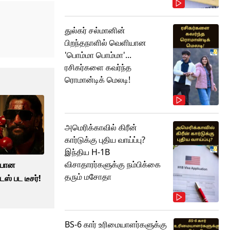
துல்கர் சல்மானின்
பிறந்தநாளில் வெளியான
'பொம்மா பொம்மா'...
ரசிகர்களை கவர்ந்த
ரொமான்டிக் மெலடி!
அமெரிக்காவில் கிரீன்
கார்டுக்கு புதிய வாய்ப்பு?
இந்திய H-1B
விசாதாரர்களுக்கு நம்பிக்கை
ியான
தரும் மசோதா
ஸ் பட டீசர்!
BS-6 கார் உரிமையாளர்களுக்கு