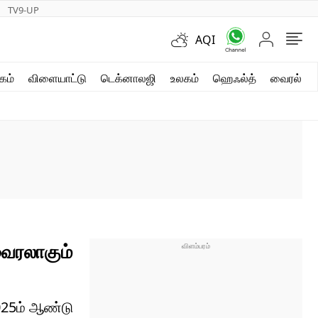
TV9-UP
AQI
ஷார்ட் வீடியோஸ்
கம்
விளையாட்டு
டெக்னாலஜி
உலகம்
ஹெஃல்த்
வைரல்
வலை கதைகள்
போட்டோ கேலரி
வைரலாகும்
025ம் ஆண்டு