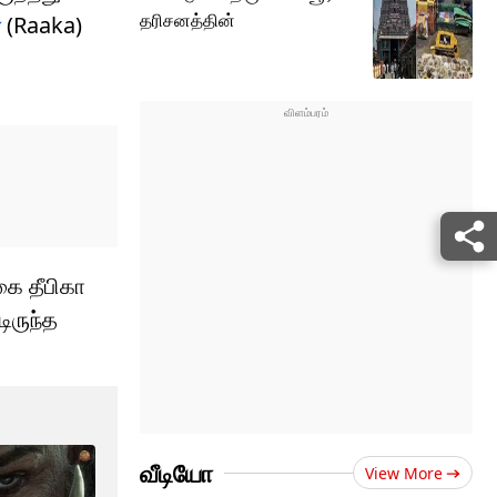
தரிசனத்தின்
ா
(Raaka)
கை தீபிகா
ிருந்த
வீடியோ
View More