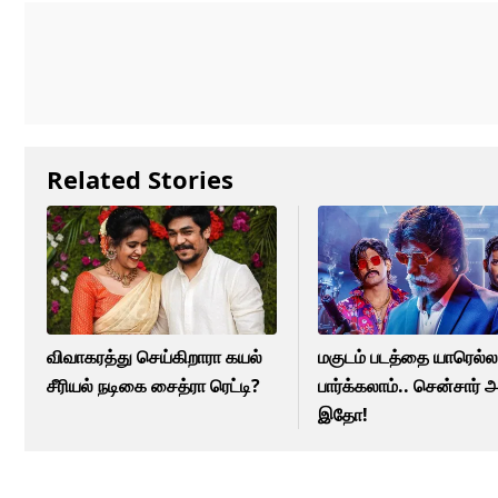
Related Stories
விவாகரத்து செய்கிறாரா கயல்
மகுடம் படத்தை யாரெல்ல
சீரியல் நடிகை சைத்ரா ரெட்டி?
பார்க்கலாம்.. சென்சார் அ
இதோ!