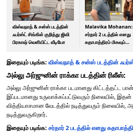
விஸ்வநாத் & சன்ஸ் படத்தின்
Malavika Mohanan:
ஃபர்ஸ்ட் சிங்கிள் குறித்து ஜிவி
சர்தார் 2 படத்தில் எனது
பிரகாஷ் வெளியிட்ட வீடியோ
கதாபாத்திரம் மிகவும்
சவாலானது – மாளவிகா
மோகனன் சொன்ன விஷய
இதையும் படிங்க:
விஸ்வநாத் & சன்ஸ் படத்தின் ஃபர்ஸ்
அல்லு அர்ஜுனின் ராக்கா படத்தின் ரிலீஸ்:
அல்லு அர்ஜுனின் ராக்கா படமானது கிட்டத்தட்ட பான
இப்படமானது உருவாக்கப்பட்டுவரும் நிலையில், இதன் 
வித்தியாசமான வேடத்தில் நடித்துவரும் நிலையில், 
நடித்துவருகிறார்.
இதையும் படிங்க:
சர்தார் 2 படத்தில் எனது கதாபா