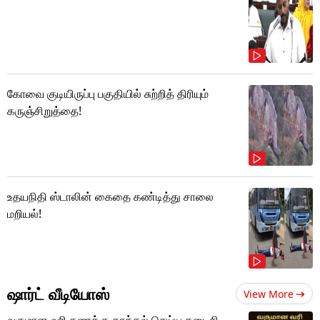
கோவை குடியிருப்பு பகுதியில் சுற்றித் திரியும்
கருஞ்சிறுத்தை!
உதயநிதி ஸ்டாலின் கைதை கண்டித்து சாலை
மறியல்!
ஷார்ட் வீடியோஸ்
View More
வருமான வரி கணக்கு தாக்கல் செய்ய கடைசி