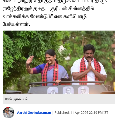
கடையநல்லூர் தொகுதி மதிமுக வேட்பாளர் தி.மு.
டெக்னாலஜி
ராஜேந்திரனுக்கு உதய சூரியன் சின்னத்தில்
ஆன்மீகம்
வாக்களிக்க வேண்டும்” என கனிமொழி
பேசியுள்ளார்.
வைரல்
ஹெஃல்த்
ஷார்ட் வீடியோஸ்
வலை கதைகள்
போட்டோ கேலரி
கோப்பு புகைப்படம்
Aarthi Govindaraman
|
Published:
11 Apr 2026 22:19 PM
IST