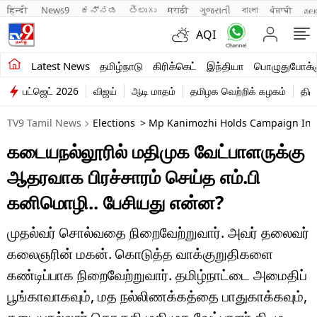
हिन्दी 
News9
ಕನ್ನಡ
తెలుగు
मराठी
ગુજરાતી
বাংলা
ਪੰਜਾਬੀ
മല
AQI
சமீபத்திய செய்திகள்
Latest News
தமிழ்நாடு
கிரிக்கெட்
இந்தியா
பொழுதுபோக்க
பட்ஜெட் 2026
விஜய்
ஆடி மாதம்
தமிழக வெற்றிக் கழகம்
திம
தமிழ்நாடு
TV9 Tamil News
Elections
> Mp Kanimozhi Holds Campaign In F
இந்தியா
கடையநல்லூரில் மதிமுக வேட்பாளருக்கு
உலகம்
ஆதரவாக பிரச்சாரம் செய்த எம்.பி
விளையாட்டு
கனிமொழி.. பேசியது என்ன?
பொழுதுபோக்கு
முதல்வர் சொல்வதை நிறைவேற்றுவார். அவர் தலைவர்
கலைஞரின் மகன். கொடுத்த வாக்குறுதிகளை
லைஃப்ஸ்டைல்
கண்டிப்பாக நிறைவேற்றுவார். தமிழ்நாட்டை அமைதிப்
வணிகம்
பூங்காவாகவும், மத நல்லிணக்கத்தை பாதுகாக்கவும்,