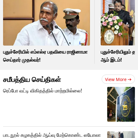
புதுச்சேரியில் எம்எல்ஏ பதவியை ராஜினாமா
புதுச்சேரியிலும் தம
செய்தார் முதல்வர்!
ஆம் இடம்!
சமீபத்திய செய்திகள்
View More
ரெப்போ வட்டி விகிதத்தில் மாற்றமில்லை!
பாடநூல் கழகத்தில் ஆய்வு மேற்கொண்ட லயோலா