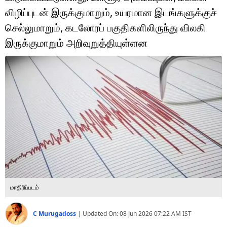
டெக்னாலஜி
விழிப்புடன் இருக்குமாறும், உயரமான இடங்களுக்குச்
ஆன்மீகம்
செல்லுமாறும், கடலோரப் பகுதிகளிலிருந்து விலகி
இருக்குமாறும் அறிவுறுத்தியுள்ளன
வைரல்
ஹெஃல்த்
ஷார்ட் வீடியோஸ்
வலை கதைகள்
போட்டோ கேலரி
மாதிரிப்படம்
C Murugadoss
|
Updated On:
08 Jun 2026 07:22 AM
IST