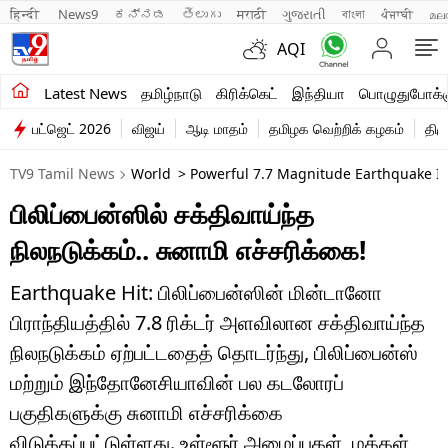
हिन्दी 
News9
ಕನ್ನಡ
తెలుగు
मराठी
ગુજરાતી
বাংলা
ਪੰਜਾਬੀ
മല
AQI
சமீபத்திய செய்திகள்
Latest News
தமிழ்நாடு
கிரிக்கெட்
இந்தியா
பொழுதுபோக்க
பட்ஜெட் 2026
விஜய்
ஆடி மாதம்
தமிழக வெற்றிக் கழகம்
திம
தமிழ்நாடு
TV9 Tamil News
World
> Powerful 7.7 Magnitude Earthquake In
இந்தியா
பிலிப்பைன்ஸில் சக்திவாய்ந்த
உலகம்
நிலநடுக்கம்.. சுனாமி எச்சரிக்கை!
விளையாட்டு
Earthquake Hit: பிலிப்பைன்ஸின் மின்டானோ
பொழுதுபோக்கு
பிராந்தியத்தில் 7.8 ரிக்டர் அளவிலான சக்திவாய்ந்த
நிலநடுக்கம் ஏற்பட்டதைத் தொடர்ந்து, பிலிப்பைன்ஸ்
லைஃப்ஸ்டைல்
மற்றும் இந்தோனேசியாவின் பல கடலோரப்
வணிகம்
பகுதிகளுக்கு சுனாமி எச்சரிக்கை
விடுக்கப்பட்டுள்ளது. உள்ளூர் அமைப்புகள், மக்கள்