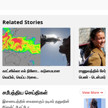
Related Stories
காட்ஸில்லா எல் நினோ.. கடுமையான
ராணுவத்தில் சேர்ந
வெயில், வெப்ப அலை..
பெண் - டென்மார்
சமீபத்திய செய்திகள்
View More
இணையத்தில் வைரலாகும் நடிகர் தனுஷின்
ரீசென்ட் போட்டோ