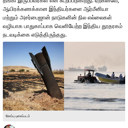
தங்கி இருப்பவர்கள் என கூறப்படுகிறது. ஏற்கனவே,
டெக்னாலஜி
ஆயிரக்கணக்கான இந்தியர்களை ஆர்மீனியா
ஆன்மீகம்
மற்றும் அசர்பைஜான் நாடுகளின் நில எல்லைகள்
வழியாக பாதுகாப்பாக வெளியேற்ற இந்திய தூதரகம்
வைரல்
நடவடிக்கை எடுத்திருந்தது.
ஹெஃல்த்
ஷார்ட் வீடியோஸ்
வலை கதைகள்
போட்டோ கேலரி
கோப்பு புகைப்படம்