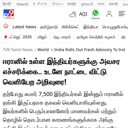
हिन्दी 
News9
ಕನ್ನಡ
తెలుగు
मराठी
ગુજરાતી
বাংলা
ਪੰਜਾਬੀ
മല
AQI
சமீபத்திய செய்திகள்
Latest News
தமிழ்நாடு
கிரிக்கெட்
இந்தியா
பொழுதுபோக்க
பட்ஜெட் 2026
விஜய்
ஆடி மாதம்
தமிழக வெற்றிக் கழகம்
திம
தமிழ்நாடு
TV9 Tamil News
World
> India Rolls Out Fresh Advisory To Indi
இந்தியா
ஈரானில் உள்ள இந்தியர்களுக்கு அவசர
உலகம்
எச்சரிக்கை.. உடனே நாட்டை விட்டு
விளையாட்டு
வெளியேற அறிவுரை!
பொழுதுபோக்கு
தற்போது சுமார் 7,500 இந்தியர்கள் இன்னும் ஈரானில்
தங்கி இருப்பதாக தகவல் வெளியாகியுள்ளது.
லைஃப்ஸ்டைல்
இவர்களில் பெரும்பாலானோர் மாணவர்கள் மற்றும்
வணிகம்
தொழில் தொடர்பான காரணங்களுக்காக அங்கு