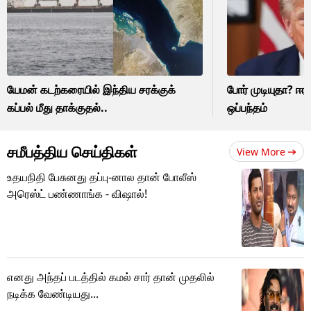
யேமன் கடற்கரையில் இந்திய சரக்குக்
போர் முடியுதா? ஈ
கப்பல் மீது தாக்குதல்..
ஒப்பந்தம்
சமீபத்திய செய்திகள்
View More
உதயநிதி பேசுனது தப்பு-னால தான் போலீஸ்
அரெஸ்ட் பண்ணாங்க - விஷால்!
எனது அந்தப் படத்தில் கமல் சார் தான் முதலில்
நடிக்க வேண்டியது...