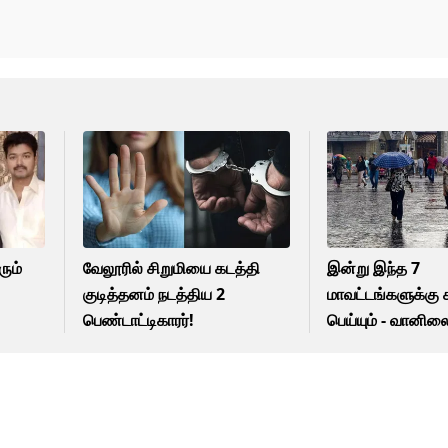
ும்
வேலூரில் சிறுமியை கடத்தி
இன்று இந்த 7
குடித்தனம் நடத்திய 2
மாவட்டங்களுக்க
பெண்டாட்டிகாரர்!
பெய்யும் - வானி