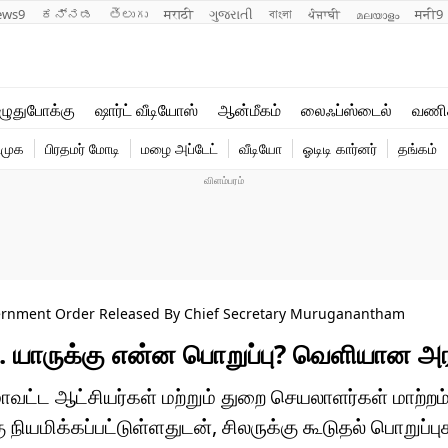
ews9
ಕನ್ನಡ
తెలుగు
मराठी
ગુજરાતી
বাংলা
ਪੰਜਾਬੀ
മലയാളം
मनी9
லைஃப்ஸ்டைல்
ஆன்மீகம்
ுதுபோக்கு
ஷார்ட் வீடியோஸ்
ஆன்மீகம்
லைஃப்ஸ்டைல்
வணி
வணிகம்
வைரல்
ிமுக
பிரதமர் மோடி
மழை அப்டேட்
வீடியோ
ஓடிடி கார்னர்
தங்கம்
டெக்னாலஜி
ஹெஃல்த்
overnment Order Released By Chief Secretary Muruganantham
்.. யாருக்கு என்ன பொறுப்பு? வெளியான
ாவட்ட ஆட்சியர்கள் மற்றும் துறை செயலாளர்கள் மாற்றம
ு நியமிக்கப்பட்டுள்ளதுடன், சிலருக்கு கூடுதல் பொறுப்பு