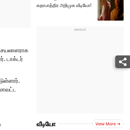
கதாபாத்திர அறிமுக வீடியோ!
் செயலாளராக
. டாக்டர்
ுள்ளார்.
 மாவட்ட
வீடியோ
ை
View More