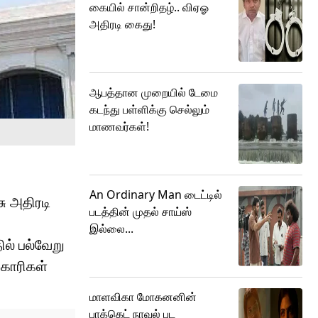
கையில் சான்றிதழ்.. விஏஓ
அதிரடி கைது!
ஆபத்தான முறையில் டேமை
கடந்து பள்ளிக்கு செல்லும்
மாணவர்கள்!
An Ordinary Man டைட்டில்
ு அதிரடி
படத்தின் முதல் சாய்ஸ்
இல்லை...
ில் பல்வேறு
ிகாரிகள்
மாளவிகா மோகனனின்
பாக்கெட் நாவல் பட