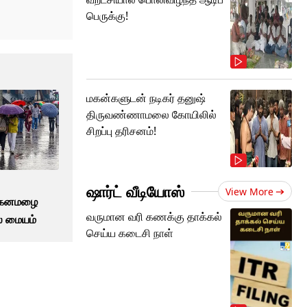
பெருக்கு!
மகன்களுடன் நடிகர் தனுஷ்
திருவண்ணாமலை கோயிலில்
சிறப்பு தரிசனம்!
ஷார்ட் வீடியோஸ்
View More
ு கனமழை
வருமான வரி கணக்கு தாக்கல்
லை மையம்
செய்ய கடைசி நாள்