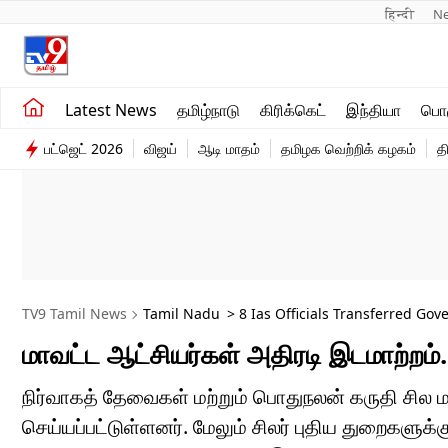
हिन्दी 
N
சமீபத்திய செய்திகள்
உலகம்
Latest News
தமிழ்நாடு
கிரிக்கெட்
இந்தியா
பொழ
தமிழ்நாடு
விளையாட்டு
பட்ஜெட் 2026
விஜய்
ஆடி மாதம்
தமிழக வெற்றிக் கழகம்
த
இந்தியா
பொழுதுபோக்கு
TV9 Tamil News
Tamil Nadu
> 8 Ias Officials Transferred G
மாவட்ட ஆட்சியர்கள் அதிரடி இடமாற்றம
நிர்வாகத் தேவைகள் மற்றும் பொதுநலன் கருதி சில ம
செய்யப்பட்டுள்ளனர். மேலும் சிலர் புதிய துறைகளுக்க