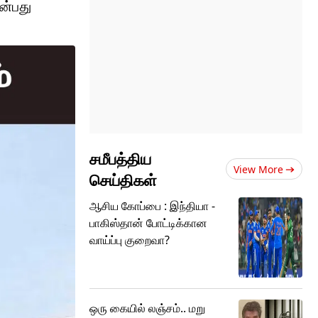
ன்பது
சமீபத்திய
View More
செய்திகள்
ஆசிய கோப்பை : இந்தியா -
பாகிஸ்தான் போட்டிக்கான
வாய்ப்பு குறைவா?
ஒரு கையில் லஞ்சம்.. மறு