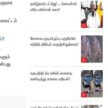
ெருநகர
தமிழ்நாடு பட்ஜெட்.. அமைச்சர்
மரிய வில்சன் உரை!
மாவட்டம்
்!!
கோவை குடியிருப்பு பகுதியில்
சுற்றித் திரியும் கருஞ்சிறுத்தை!
்
களும்
ன்பது
உதயநிதி ஸ்டாலின் கைதை
கண்டித்து சாலை மறியல்!
வறட்சியால் பொலிவிழந்த ஆடிப்