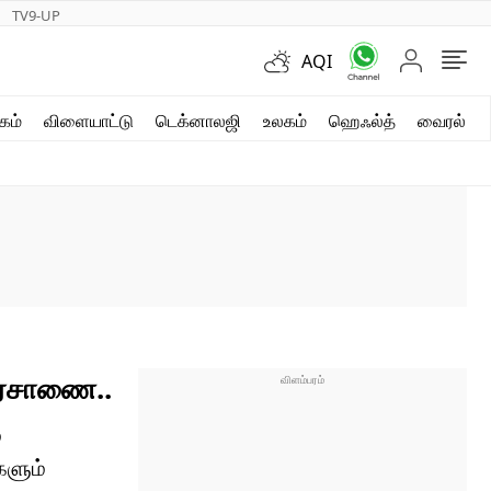
TV9-UP
AQI
ஷார்ட் வீடியோஸ்
கம்
விளையாட்டு
டெக்னாலஜி
உலகம்
ஹெஃல்த்
வைரல்
வலை கதைகள்
போட்டோ கேலரி
 அரசாணை..
்
களும்