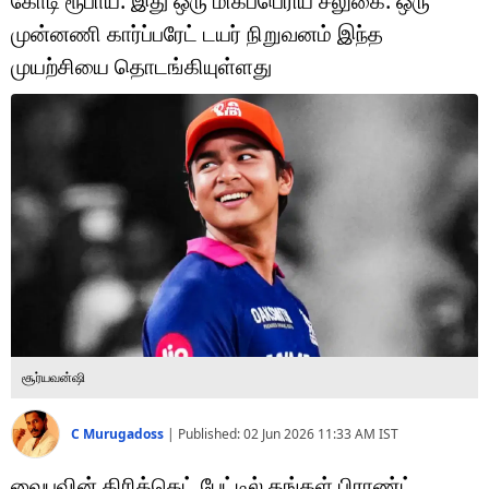
கோடி ரூபாய். இது ஒரு மிகப்பெரிய சலுகை. ஒரு
டெக்னாலஜி
முன்னணி கார்ப்பரேட் டயர் நிறுவனம் இந்த
ஆன்மீகம்
முயற்சியை தொடங்கியுள்ளது
வைரல்
ஹெஃல்த்
ஷார்ட் வீடியோஸ்
வலை கதைகள்
போட்டோ கேலரி
சூர்யவன்ஷி
C Murugadoss
|
Published:
02 Jun 2026 11:33 AM
IST
வைபவின் கிரிக்கெட் பேட்டில் தங்கள் பிராண்ட்