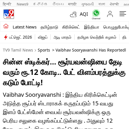
हिन्दी 
News9
ಕನ್ನಡ
తెలుగు
मराठी
ગુજરાતી
বাংলা
ਪੰਜਾਬੀ
മല
AQI
சமீபத்திய செய்திகள்
Latest News
தமிழ்நாடு
கிரிக்கெட்
இந்தியா
பொழுதுபோக்க
பட்ஜெட் 2026
விஜய்
ஆடி மாதம்
தமிழக வெற்றிக் கழகம்
திம
தமிழ்நாடு
TV9 Tamil News
Sports
> Vaibhav Sooryavanshi Has Reportedly 
இந்தியா
சின்ன ஸ்டிக்கர்… சூர்யவன்ஷியை தேடி
உலகம்
வரும் ரூ.12 கோடி.. பேட் விளம்பரத்துக்கு
விளையாட்டு
கடும் போட்டி!
பொழுதுபோக்கு
Vaibhav Sooryavanshi : இந்திய கிரிக்கெட்டின்
அடுத்த சூப்பர் ஸ்டாராகக் கருதப்படும் 15 வயது
லைஃப்ஸ்டைல்
இளம் பேட்ஸ்மேன் வைபவ் சூர்யவன்ஷிக்கு ஒரு
வணிகம்
பெரிய சலுகை வழங்கப்பட்டுள்ளது . அதுவும் 12