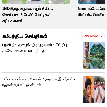
INDவிற்கு வருகை தரும் AUS...
ரொனால்டோ, மெஸ்
வெளியான 5 டெஸ்ட் போட்டிகள்
மிரட்டல்.. வெளியா
அட்டவணை!
சமீபத்திய செய்திகள்
View More
பழனி நில முறைகேடு குற்றவாளி உயிரிழப்பு
சந்தேகங்களை எழுப்புகிறது!
அப்பா எனக்கு எப்போதும் ஆதரவாக இருந்தார் -
ஜேசன் சஞ்சய் ஓபன் டாக்!