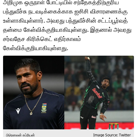
அறிமுக ஒருநாள் போட்டியில் சந்தேகத்திற்குரிய
டெக்னாலஜி
பந்துவீச்சு நடவடிக்கைக்காக ஐசிசி விசாரணைக்கு
ஆன்மீகம்
உள்ளாகியுள்ளார். அவரது பந்துவீச்சின் சட்டப்பூர்வத்
தன்மை கேள்விக்குறியாகியுள்ளது. இதனால் அவரது
வைரல்
சர்வதேச கிரிக்கெட் எதிர்காலம்
ஹெஃல்த்
கேள்விக்குறியாகியுள்ளது.
ஷார்ட் வீடியோஸ்
வலை கதைகள்
போட்டோ கேலரி
பிரெனலன் சுப்ரியன்
Image Source: Twitter