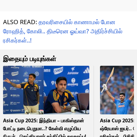
ALSO READ:
தரவரிசையில் காணாமல் போன
ரோஹித், கோலி.. திடீரென ஓய்வா? அதிர்ச்சியில்
ரசிகர்கள்..!
இதையும் படியுங்கள்
Asia Cup 2025: இந்தியா – பாகிஸ்தான்
Asia Cup 2025: மீ
போட்டி நடைபெறுமா..? கேள்வி எழுப்பிய
ஷ்ரேயாஸ் ஐயர்.. க
நிருபர்.. செய்தியாளர் சந்திப்பில் சலசலப்பு!
ரசிகர்கள்.. பிசிசி