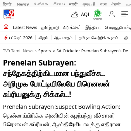
हिन्दी 
News9
ಕನ್ನಡ
తెలుగు
मराठी
ગુજરાતી
বাংলা
ਪੰਜਾਬੀ
മല
AQI
சமீபத்திய செய்திகள்
Latest News
தமிழ்நாடு
கிரிக்கெட்
இந்தியா
பொழுதுபோக்க
பட்ஜெட் 2026
விஜய்
ஆடி மாதம்
தமிழக வெற்றிக் கழகம்
திம
தமிழ்நாடு
TV9 Tamil News
Sports
> SA Cricketer Prenelan Subrayen's Deb
இந்தியா
Prenelan Subrayen:
உலகம்
சந்தேகத்திற்கிடமான பந்துவீச்சு..
விளையாட்டு
அறிமுக போட்டியிலேயே பிரெனலன்
சுப்ரியனுக்கு சிக்கல்..!
பொழுதுபோக்கு
லைஃப்ஸ்டைல்
Prenelan Subrayen Suspect Bowling Action:
தென்னாப்பிரிக்க அணியின் சுழற்பந்து வீச்சாளர்
வணிகம்
பிரெனலன் சுப்ரியன், ஆஸ்திரேலியாவுக்கு எதிரான