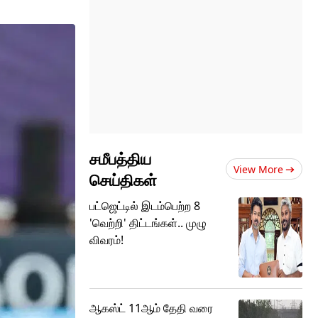
சமீபத்திய
View More
செய்திகள்
பட்ஜெட்டில் இடம்பெற்ற 8
'வெற்றி' திட்டங்கள்.. முழு
விவரம்!
ஆகஸ்ட் 11ஆம் தேதி வரை