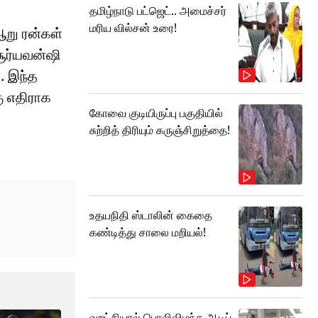
தமிழ்நாடு பட்ஜெட்.. அமைச்சர்
மரிய வில்சன் உரை!
 ஆறு ரன்கள்
சூர்யவன்ஷி
். இந்த
ு எதிராக
கோவை குடியிருப்பு பகுதியில்
சுற்றித் திரியும் கருஞ்சிறுத்தை!
உதயநிதி ஸ்டாலின் கைதை
கண்டித்து சாலை மறியல்!
வறட்சியால் பொலிவிழந்த ஆடிப்