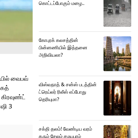
கொட்டப்போகும் மழை..
கோபுரக் கலசத்தின்
பின்னணியில் இத்தனை
அறிவியலா?
யில் வைபவ்
விஸ்வநாத் & சன்ஸ் படத்தின்
கைத்
ட்ரெய்லர் ரிலீஸ் எப்போது
 கிரவுண்ட்
தெரியுமா?
்ஷி 3
சக்தி தலம்! வேண்டிய வரம்
தரும் சேலம் சமயபுரம்