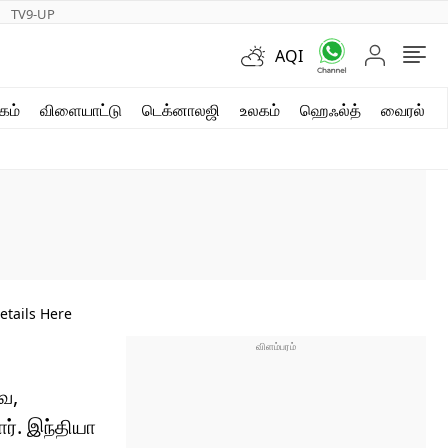
TV9-UP
AQI
ஷார்ட் வீடியோஸ்
கம்
விளையாட்டு
டெக்னாலஜி
உலகம்
ஹெஃல்த்
வைரல்
வலை கதைகள்
போட்டோ கேலரி
etails Here
ே,
். இந்தியா