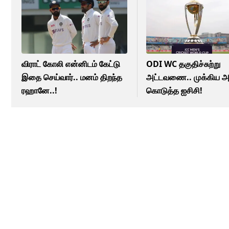
விராட் கோலி என்னிடம் கேட்டு
ODI WC தகுதிச்சுற்று
இதை செய்வார்.. மனம் திறந்த
அட்டவணை.. முக்கிய அப
ரஹானே..!
கொடுத்த ஐசிசி!