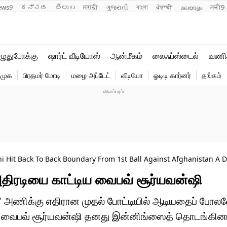
ews9
ಕನ್ನಡ
తెలుగు
मराठी
ગુજરાતી
বাংলা
ਪੰਜਾਬੀ
മലയാളം
मनी9
லைஃப்ஸ்டைல்
ஆன்மீகம்
ுதுபோக்கு
ஷார்ட் வீடியோஸ்
ஆன்மீகம்
லைஃப்ஸ்டைல்
வணி
வணிகம்
வைரல்
ிமுக
பிரதமர் மோடி
மழை அப்டேட்
வீடியோ
ஓடிடி கார்னர்
தங்கம்
டெக்னாலஜி
ஹெஃல்த்
hi Hit Back To Back Boundary From 1st Ball Against Afghanistan A D
ிரடியை காட்டிய வைபவ் சூர்யவன்ஷி
' அணிக்கு எதிரான முதல் போட்டியில் ஆடியதைப் போலவ
ம் வைபவ் சூர்யவன்ஷி தனது இன்னிங்ஸைத் தொடங்கினார