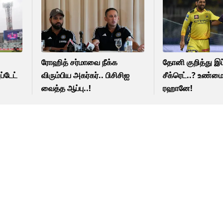
ரோஹித் சர்மாவை நீக்க
தோனி குறித்து இப
்டேட்
விரும்பிய அகர்கர்.. பிசிசிஐ
சீக்ரெட்..? உண்
வைத்த ஆப்பு..!
ரஹானே!