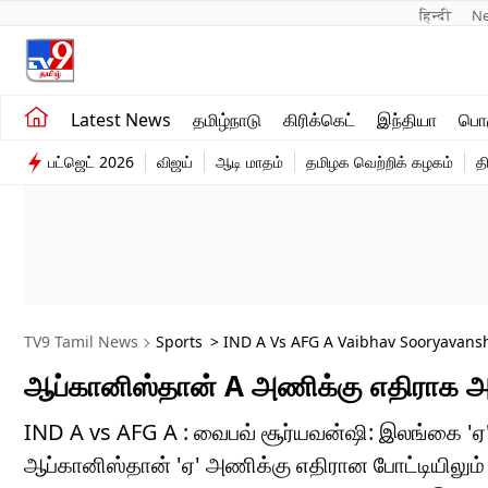
हिन्दी 
N
சமீபத்திய செய்திகள்
உலகம்
Latest News
தமிழ்நாடு
கிரிக்கெட்
இந்தியா
பொழ
தமிழ்நாடு
விளையாட்டு
பட்ஜெட் 2026
விஜய்
ஆடி மாதம்
தமிழக வெற்றிக் கழகம்
த
இந்தியா
பொழுதுபோக்கு
TV9 Tamil News
Sports
> IND A Vs AFG A Vaibhav Sooryavans
ஆப்கானிஸ்தான் A அணிக்கு எதிராக அத
IND A vs AFG A : வைபவ் சூர்யவன்ஷி: இலங்கை 'ஏ
ஆப்கானிஸ்தான் 'ஏ' அணிக்கு எதிரான போட்டியிலு