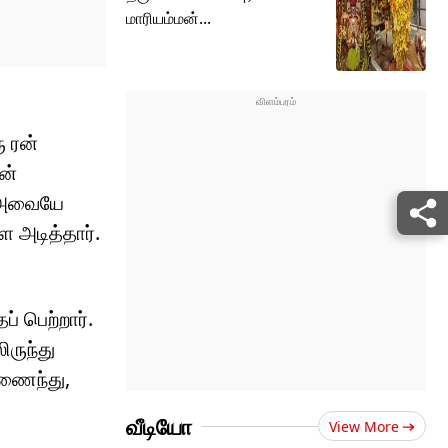
மாரியம்மன்...
ு ரன்
ன்
். அவையே
 அடித்தார்.
் பெற்றார்.
ருந்து
இணைந்து,
வீடியோ
View More