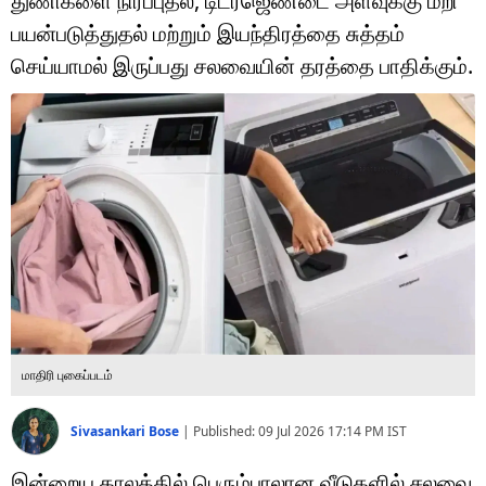
துணிகளை நிரப்புதல், டிடர்ஜெண்டை அளவுக்கு மீறி
டெக்னாலஜி
பயன்படுத்துதல் மற்றும் இயந்திரத்தை சுத்தம்
ஆன்மீகம்
செய்யாமல் இருப்பது சலவையின் தரத்தை பாதிக்கும்.
வைரல்
ஹெஃல்த்
ஷார்ட் வீடியோஸ்
வலை கதைகள்
போட்டோ கேலரி
மாதிரி புகைப்படம்
Sivasankari Bose
|
Published:
09 Jul 2026 17:14 PM
IST
இன்றைய காலத்தில் பெரும்பாலான வீடுகளில் சலவை