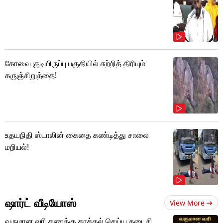
கோவை குடியிருப்பு பகுதியில் சுற்றித் திரியும்
கருஞ்சிறுத்தை!
உதயநிதி ஸ்டாலின் கைதை கண்டித்து சாலை
மறியல்!
ஷார்ட் வீடியோஸ்
View More
வருமான வரி கணக்கு தாக்கல் செய்ய கடைசி