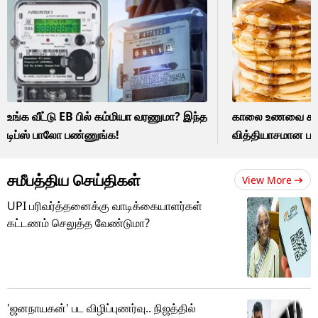
உங்க வீட்டு EB பில் கம்மியா வரணுமா? இந்த
காலை உணவை கலக
டிப்ஸ் பாலோ பண்ணுங்க!
வித்தியாசமான பான
சமீபத்திய செய்திகள்
View More
UPI பரிவர்த்தனைக்கு வாடிக்கையாளர்கள்
கட்டணம் செலுத்த வேண்டுமா?
'ஜனநாயகன்' பட விழிப்புணர்வு.. நிஜத்தில்