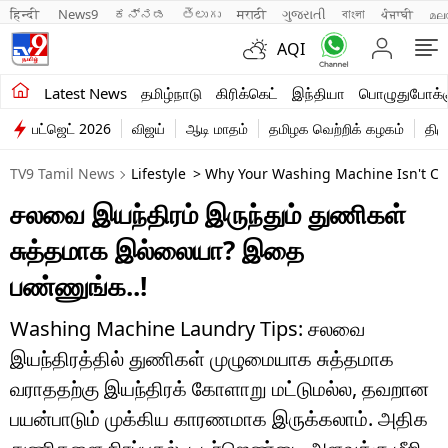
हिन्दी 
News9
ಕನ್ನಡ
తెలుగు
मराठी
ગુજરાતી
বাংলা
ਪੰਜਾਬੀ
മല
AQI
சமீபத்திய செய்திகள்
Latest News
தமிழ்நாடு
கிரிக்கெட்
இந்தியா
பொழுதுபோக்க
பட்ஜெட் 2026
விஜய்
ஆடி மாதம்
தமிழக வெற்றிக் கழகம்
திம
தமிழ்நாடு
TV9 Tamil News
Lifestyle
> Why Your Washing Machine Isn't Cle
இந்தியா
சலவை இயந்திரம் இருந்தும் துணிகள்
உலகம்
சுத்தமாக இல்லையா? இதை
விளையாட்டு
பண்ணுங்க..!
பொழுதுபோக்கு
Washing Machine Laundry Tips: சலவை
இயந்திரத்தில் துணிகள் முழுமையாக சுத்தமாக
லைஃப்ஸ்டைல்
வராததற்கு இயந்திரக் கோளாறு மட்டுமல்ல, தவறான
வணிகம்
பயன்பாடும் முக்கிய காரணமாக இருக்கலாம். அதிக