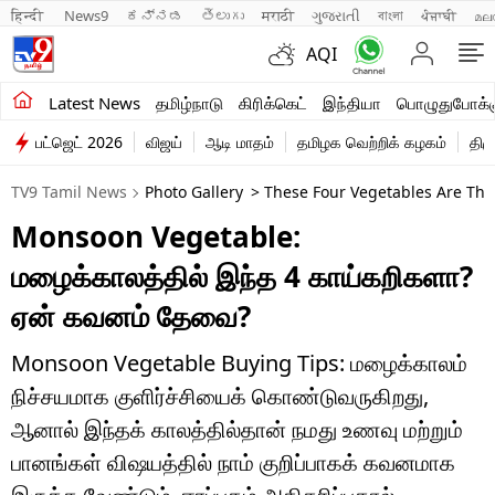
हिन्दी 
News9
ಕನ್ನಡ
తెలుగు
मराठी
ગુજરાતી
বাংলা
ਪੰਜਾਬੀ
മല
AQI
சமீபத்திய செய்திகள்
Latest News
தமிழ்நாடு
கிரிக்கெட்
இந்தியா
பொழுதுபோக்க
பட்ஜெட் 2026
விஜய்
ஆடி மாதம்
தமிழக வெற்றிக் கழகம்
திம
தமிழ்நாடு
TV9 Tamil News
Photo Gallery
> These Four Vegetables Are The 
இந்தியா
Monsoon Vegetable:
உலகம்
மழைக்காலத்தில் இந்த 4 காய்கறிகளா?
விளையாட்டு
ஏன் கவனம் தேவை?
பொழுதுபோக்கு
Monsoon Vegetable Buying Tips: மழைக்காலம்
நிச்சயமாக குளிர்ச்சியைக் கொண்டுவருகிறது,
லைஃப்ஸ்டைல்
ஆனால் இந்தக் காலத்தில்தான் நமது உணவு மற்றும்
வணிகம்
பானங்கள் விஷயத்தில் நாம் குறிப்பாகக் கவனமாக