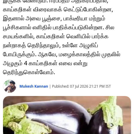
இருக்க வேண்டும். ஈரப்பதம் அதிகரிப்பதால்,
டெக்னாலஜி
காய்கறிகள் விரைவாகக் கெட்டுப்போகின்றன,
ஆன்மீகம்
இதனால் அவை பூஞ்சை, பாக்டீரியா மற்றும்
பூச்சிகளால் எளிதில் பாதிக்கப்படுகின்றன. சில
வைரல்
சமயங்களில், காய்கறிகள் வெளியில் பார்க்க
ஹெஃல்த்
நன்றாகத் தெரிந்தாலும், உள்ளே அழுகிப்
போயிருக்கும். ஆகவே, மழைக்காலத்தில் முதலில்
ஷார்ட் வீடியோஸ்
அழுகும் 4 காய்கறிகள் எவை என்று
வலை கதைகள்
தெரிந்துகொள்வோம்.
போட்டோ கேலரி
Mukesh Kannan
|
Published:
07 Jul 2026 21:21 PM
IST